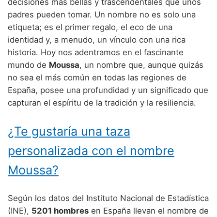
Nombres de Niño Alemanes
Buscar
decisiones más bellas y trascendentales que unos
Nombres de niño que empiezan por E
padres pueden tomar. Un nombre no es solo una
Nombres de Niño Baleares
Nombres de Niño Egipcios
Nombres de Niño Americanos
etiqueta; es el primer regalo, el eco de una
Nombres de niño que empiezan por F
Nombres de Niño Canarios
Nombres de Niño Griegos
Nombres de Niño Arabes
identidad y, a menudo, un vínculo con una rica
Nombres de niño que empiezan por G
historia. Hoy nos adentramos en el fascinante
Nombres de Niño Cantabros
Nombres de Niño Mitologicos
Nombres de Niño Chinos
mundo de
Moussa
, un nombre que, aunque quizás
Nombres de niño que empiezan por H
Nombres de Niño Castellanos
Nombres de Niño Romanos
Nombres de Niño Franceses
no sea el más común en todas las regiones de
Nombres de niño que empiezan por I
España, posee una profundidad y un significado que
Nombres de Niño Catalanes
Nombres de Niño Vikingos
Nombres de Niño Hispanoamericanos
capturan el espíritu de la tradición y la resiliencia.
Nombres de niño que empiezan por J
Nombres de Niño Extremeños
Nombres de Niño Ingleses
Nombres de niño que empiezan por K
¿Te gustaría una taza
Nombres de Niño Gallegos
Nombres de Niño Italianos
Nombres de niño que empiezan por L
Nombres de Niño Madrileños
personalizada con el nombre
Nombres de Niño Japoneses
Nombres de niño que empiezan por M
Nombres de Niño Murcianos
Moussa?
Nombres de Niño Judíos
Nombres de niño que empiezan por N
Nombres de Niño Navarros
Nombres de Niño Marroquíes
Según los datos del Instituto Nacional de Estadística
Nombres de niño que empiezan por O
Nombres de Niño Riojanos
Nombres de Niño Portugueses
(INE),
5201 hombres
en España llevan el nombre de