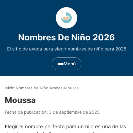
Nombres De Niño 2026
El sitio de ayuda para elegir nombres de niño para 2026
Menú
Nombres de Niño por Inicial
▾
Inicio
›
Nombres de Niño Árabes
›
Moussa
Nombres de niño que empiezan por A
Nombres de Regiones de España
▾
Moussa
Nombres de niño que empiezan por B
Nombres de Niño Andaluces
Nombres de Niño Historicos
▾
Fecha de publicación:
3 de septiembre de 2025
Nombres de niño que empiezan por C
Nombres de Niño Aragoneses
Nombres de niño de Origen Biblico
Nombres de Niño Extranjeros
▾
Elegir el nombre perfecto para un hijo es una de las
Nombres de niño que empiezan por D
Nombres de Niño Asturianos
Nombres de Niño Celtas