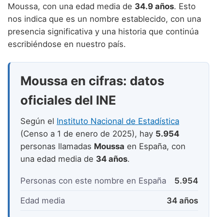
Nombres de niño que empiezan por P
Moussa, con una edad media de
34.9 años
. Esto
Nombres de Niño Valencianos
Nombres de Niño Rumanos
nos indica que es un nombre establecido, con una
Nombres de niño que empiezan por Q
Nombres de Niño Vascos
Nombres de Niño Rusos
presencia significativa y una historia que continúa
Nombres de niño que empiezan por R
escribiéndose en nuestro país.
Nombres de Niño Suecos
Nombres de niño que empiezan por S
Moussa en cifras: datos
Nombres de niño que empiezan por T
oficiales del INE
Nombres de niño que empiezan por U
Nombres de niño que empiezan por V
Según el
Instituto Nacional de Estadística
(Censo a 1 de enero de 2025), hay
5.954
Nombres de niño que empiezan por W
personas llamadas
Moussa
en España, con
Nombres de niño que empiezan por X
una edad media de
34 años
.
Nombres de niño que empiezan por Y
Personas con este nombre en España
5.954
Nombres de niño que empiezan por Z
Edad media
34 años