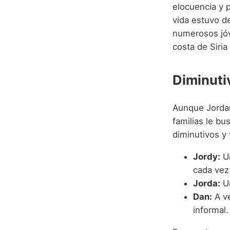
elocuencia y 
vida estuvo de
numerosos jóve
costa de Siria
Diminuti
Aunque Jordan
familias le bu
diminutivos y
Jordy:
Un
cada vez
Jorda:
Un
Dan:
A ve
informal.