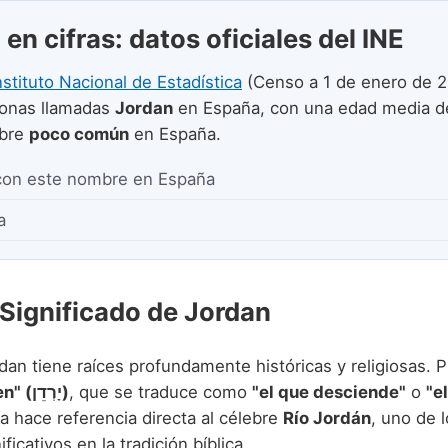
en cifras: datos oficiales del INE
nstituto Nacional de Estadística
(Censo a 1 de enero de 2
onas llamadas
Jordan
en España, con una edad media 
mbre
poco común
en España.
con este nombre en España
a
 Significado de Jordan
an tiene raíces profundamente históricas y religiosas. P
"Yarden" (יָרְדֵן)
, que se traduce como
"el que desciende"
o
"e
a hace referencia directa al célebre
Río Jordán
, uno de 
ficativos en la tradición bíblica.