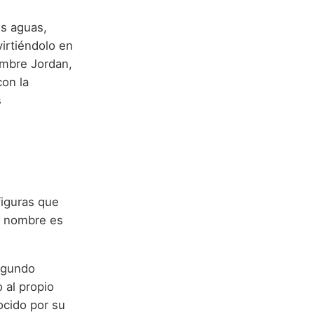
us aguas,
virtiéndolo en
ombre Jordan,
con la
s
figuras que
te nombre es
segundo
 al propio
ocido por su