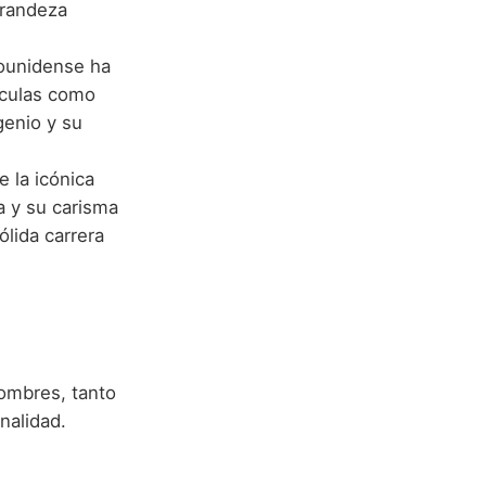
grandeza
dounidense ha
lículas como
genio y su
 la icónica
a y su carisma
ólida carrera
ombres, tanto
nalidad.