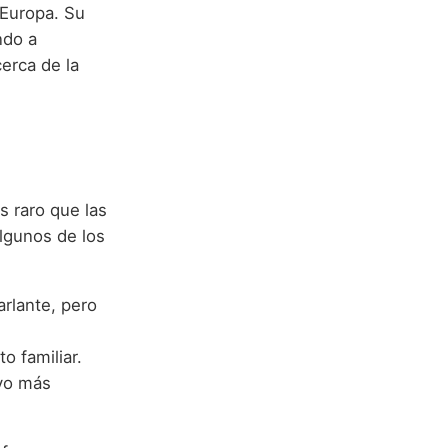
 Europa. Su
ndo a
cerca de la
 raro que las
Algunos de los
rlante, pero
o familiar.
ivo más