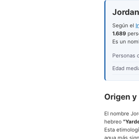
Jordan 
Según el
I
1.689
pers
Es un no
Personas 
Edad medi
Origen y
El nombre Jord
hebreo
Esta etimologí
agua más signi