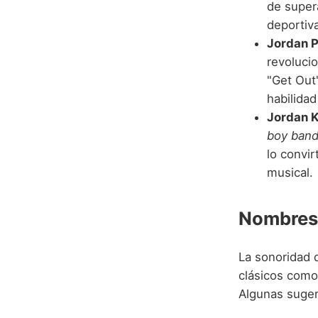
de super
deportiva
Jordan P
revolucio
"Get Out"
habilidad
Jordan K
boy ban
lo convir
musical.
Nombres
La sonoridad 
clásicos como
Algunas suger