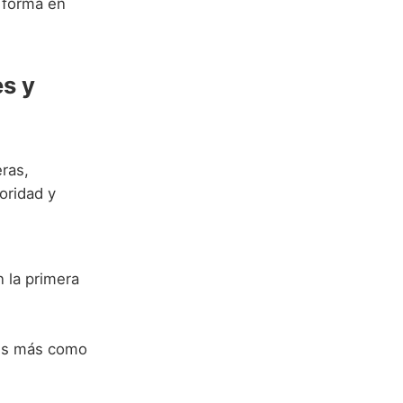
 forma en
es y
ras,
oridad y
 la primera
 es más como