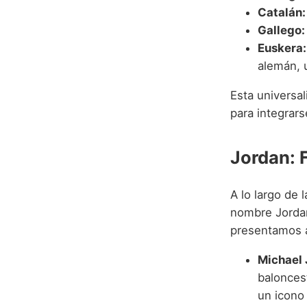
Catalán:
Gallego:
Euskera:
alemán, u
Esta universa
para integrar
Jordan: 
A lo largo de 
nombre Jordan
presentamos a
Michael 
balonces
un icono 