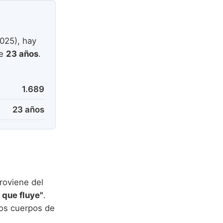
025), hay
de
23 años
.
1.689
23 años
roviene del
l que fluye"
.
los cuerpos de