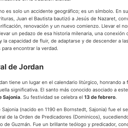
 no es solo un accidente geográfico; es un símbolo. En s
ituras, Juan el Bautista bautizó a Jesús de Nazaret, con
urificación, renovación y un nuevo comienzo. Llevar el n
llevar un pedazo de esa historia milenaria, una conexión 
 y la capacidad de fluir, de adaptarse y de descender a la
 para encontrar la verdad.
ral de Jordan
an tiene un lugar en el calendario litúrgico, honrando a 
uella significativa. El santo más conocido asociado a es
e Sajonia
. Su festividad se celebra el
13 de febrero
.
 Sajonia (nacido en 1190 en Bornstedt, Sajonia) fue el 
al de la Orden de Predicadores (Dominicos), sucediendo
 de Guzmán. Fue un brillante teólogo y predicador, con