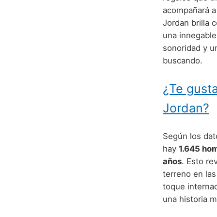
acompañará a 
Jordan brilla 
una innegable
sonoridad y un
buscando.
¿Te gusta
Jordan?
Según los dato
hay
1.645 ho
años
. Esto r
terreno en la
toque interna
una historia m