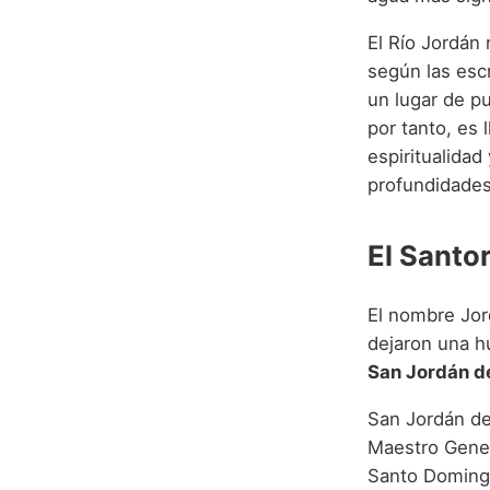
El Río Jordán
según las escr
un lugar de p
por tanto, es 
espiritualidad
profundidades
El Santo
El nombre Jord
dejaron una h
San Jordán d
San Jordán de
Maestro Gener
Santo Domingo