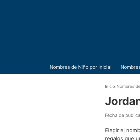
Nombres de Niño por Inicial
Nombres
Inicio
›
Nombres de
Jorda
Fecha de public
Elegir el nom
regalos que u