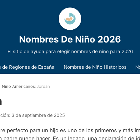
Nombres De Niño 2026
El sitio de ayuda para elegir nombres de niño para 2026
 de Regiones de España
Nombres de Niño Historicos
N
 Niño Americanos
›
Jordan
n
ación:
3 de septiembre de 2025
bre perfecto para un hijo es uno de los primeros y más i
n padre puede hacer. Es un legado, una declaración de i