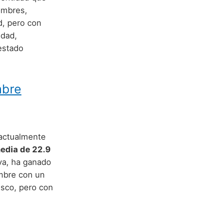
ombres,
ad, pero con
idad,
 estado
mbre
 actualmente
edia de 22.9
va, ha ganado
ombre con un
esco, pero con