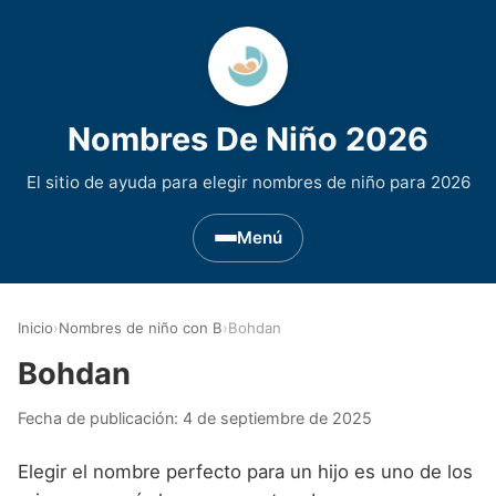
Nombres De Niño 2026
El sitio de ayuda para elegir nombres de niño para 2026
Menú
Nombres de Niño por Inicial
▾
Inicio
›
Nombres de niño con B
›
Bohdan
Nombres de niño que empiezan por A
Nombres de Regiones de España
▾
Bohdan
Nombres de niño que empiezan por B
Nombres de Niño Andaluces
Nombres de Niño Historicos
▾
Fecha de publicación:
4 de septiembre de 2025
Nombres de niño que empiezan por C
Nombres de Niño Aragoneses
Nombres de niño de Origen Biblico
Nombres de Niño Extranjeros
▾
Elegir el nombre perfecto para un hijo es uno de los
Nombres de niño que empiezan por D
Nombres de Niño Asturianos
Nombres de Niño Celtas