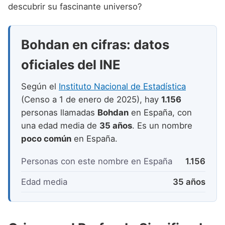
Nombres de niño que empiezan por P
descubrir su fascinante universo?
Nombres de Niño Valencianos
Nombres de Niño Rumanos
Nombres de niño que empiezan por Q
Nombres de Niño Vascos
Nombres de Niño Rusos
Bohdan en cifras: datos
Nombres de niño que empiezan por R
Nombres de Niño Suecos
oficiales del INE
Nombres de niño que empiezan por S
Nombres de niño que empiezan por T
Según el
Instituto Nacional de Estadística
(Censo a 1 de enero de 2025), hay
1.156
Nombres de niño que empiezan por U
personas llamadas
Bohdan
en España, con
Nombres de niño que empiezan por V
una edad media de
35 años
. Es un nombre
poco común
en España.
Nombres de niño que empiezan por W
Personas con este nombre en España
1.156
Nombres de niño que empiezan por X
Nombres de niño que empiezan por Y
Edad media
35 años
Nombres de niño que empiezan por Z