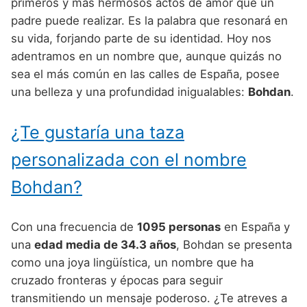
Nombres de Niño Alemanes
Buscar
primeros y más hermosos actos de amor que un
Nombres de niño que empiezan por E
padre puede realizar. Es la palabra que resonará en
Nombres de Niño Baleares
Nombres de Niño Egipcios
Nombres de Niño Americanos
su vida, forjando parte de su identidad. Hoy nos
Nombres de niño que empiezan por F
Nombres de Niño Canarios
Nombres de Niño Griegos
Nombres de Niño Arabes
adentramos en un nombre que, aunque quizás no
Nombres de niño que empiezan por G
sea el más común en las calles de España, posee
Nombres de Niño Cantabros
Nombres de Niño Mitologicos
Nombres de Niño Chinos
una belleza y una profundidad inigualables:
Bohdan
.
Nombres de niño que empiezan por H
Nombres de Niño Castellanos
Nombres de Niño Romanos
Nombres de Niño Franceses
Nombres de niño que empiezan por I
¿Te gustaría una taza
Nombres de Niño Catalanes
Nombres de Niño Vikingos
Nombres de Niño Hispanoamericanos
Nombres de niño que empiezan por J
Nombres de Niño Extremeños
personalizada con el nombre
Nombres de Niño Ingleses
Nombres de niño que empiezan por K
Nombres de Niño Gallegos
Bohdan?
Nombres de Niño Italianos
Nombres de niño que empiezan por L
Nombres de Niño Madrileños
Nombres de Niño Japoneses
Con una frecuencia de
1095 personas
en España y
Nombres de niño que empiezan por M
Nombres de Niño Murcianos
Nombres de Niño Judíos
una
edad media de 34.3 años
, Bohdan se presenta
Nombres de niño que empiezan por N
como una joya lingüística, un nombre que ha
Nombres de Niño Navarros
Nombres de Niño Marroquíes
cruzado fronteras y épocas para seguir
Nombres de niño que empiezan por O
Nombres de Niño Riojanos
Nombres de Niño Portugueses
transmitiendo un mensaje poderoso. ¿Te atreves a