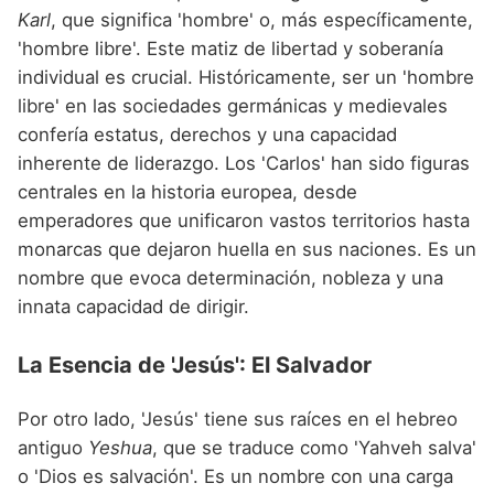
Nombres de niño que empiezan por P
Nombres de Niño Valencianos
Karl
, que significa 'hombre' o, más específicamente,
Nombres de Niño Rumanos
'hombre libre'. Este matiz de libertad y soberanía
Nombres de niño que empiezan por Q
Nombres de Niño Vascos
Nombres de Niño Rusos
individual es crucial. Históricamente, ser un 'hombre
Nombres de niño que empiezan por R
libre' en las sociedades germánicas y medievales
Nombres de Niño Suecos
confería estatus, derechos y una capacidad
Nombres de niño que empiezan por S
inherente de liderazgo. Los 'Carlos' han sido figuras
Nombres de niño que empiezan por T
centrales en la historia europea, desde
emperadores que unificaron vastos territorios hasta
Nombres de niño que empiezan por U
monarcas que dejaron huella en sus naciones. Es un
Nombres de niño que empiezan por V
nombre que evoca determinación, nobleza y una
innata capacidad de dirigir.
Nombres de niño que empiezan por W
Nombres de niño que empiezan por X
La Esencia de 'Jesús': El Salvador
Nombres de niño que empiezan por Y
Por otro lado, 'Jesús' tiene sus raíces en el hebreo
Nombres de niño que empiezan por Z
antiguo
Yeshua
, que se traduce como 'Yahveh salva'
o 'Dios es salvación'. Es un nombre con una carga