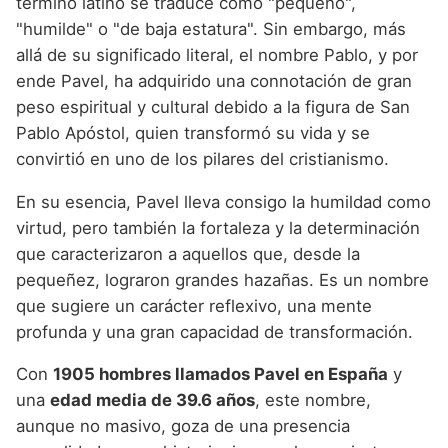
término latino se traduce como "pequeño",
Nombres de niño que empiezan por P
Nombres de Niño Valencianos
Nombres de Niño Rumanos
"humilde" o "de baja estatura". Sin embargo, más
Nombres de niño que empiezan por Q
Nombres de Niño Vascos
allá de su significado literal, el nombre Pablo, y por
Nombres de Niño Rusos
ende Pavel, ha adquirido una connotación de gran
Nombres de niño que empiezan por R
Nombres de Niño Suecos
peso espiritual y cultural debido a la figura de San
Nombres de niño que empiezan por S
Pablo Apóstol, quien transformó su vida y se
convirtió en uno de los pilares del cristianismo.
Nombres de niño que empiezan por T
En su esencia, Pavel lleva consigo la humildad como
Nombres de niño que empiezan por U
virtud, pero también la fortaleza y la determinación
Nombres de niño que empiezan por V
que caracterizaron a aquellos que, desde la
pequeñez, lograron grandes hazañas. Es un nombre
Nombres de niño que empiezan por W
que sugiere un carácter reflexivo, una mente
Nombres de niño que empiezan por X
profunda y una gran capacidad de transformación.
Nombres de niño que empiezan por Y
Con
1905 hombres llamados Pavel en España
y
Nombres de niño que empiezan por Z
una
edad media de 39.6 años
, este nombre,
aunque no masivo, goza de una presencia