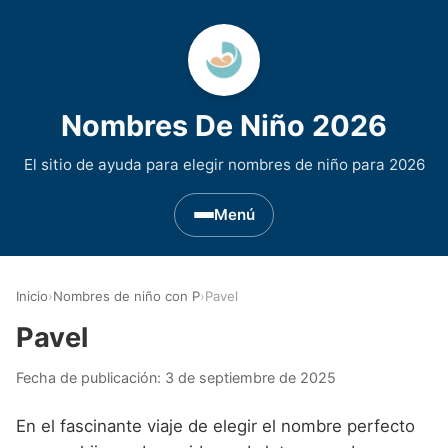
Nombres De Niño 2026
El sitio de ayuda para elegir nombres de niño para 2026
Menú
Nombres de Niño por Inicial
▾
Inicio
›
Nombres de niño con P
›
Pavel
Nombres de niño que empiezan por A
Nombres de Regiones de España
▾
Pavel
Nombres de niño que empiezan por B
Nombres de Niño Andaluces
Nombres de Niño Historicos
▾
Fecha de publicación:
3 de septiembre de 2025
Nombres de niño que empiezan por C
Nombres de Niño Aragoneses
Nombres de niño de Origen Biblico
Nombres de Niño Extranjeros
▾
En el fascinante viaje de elegir el nombre perfecto
Nombres de niño que empiezan por D
Nombres de Niño Asturianos
Nombres de Niño Celtas