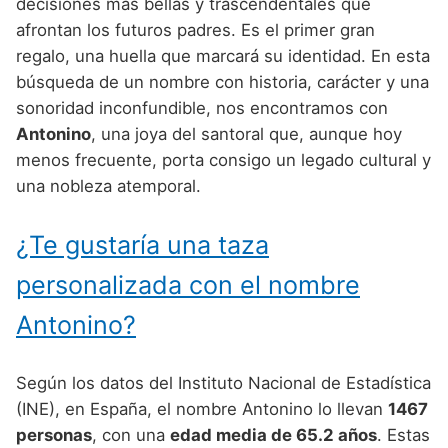
Nombres de Niño Alemanes
Buscar
decisiones más bellas y trascendentales que
Nombres de niño que empiezan por E
afrontan los futuros padres. Es el primer gran
Nombres de Niño Baleares
Nombres de Niño Egipcios
Nombres de Niño Americanos
regalo, una huella que marcará su identidad. En esta
Nombres de niño que empiezan por F
Nombres de Niño Canarios
Nombres de Niño Griegos
Nombres de Niño Arabes
búsqueda de un nombre con historia, carácter y una
Nombres de niño que empiezan por G
sonoridad inconfundible, nos encontramos con
Nombres de Niño Cantabros
Nombres de Niño Mitologicos
Nombres de Niño Chinos
Antonino
, una joya del santoral que, aunque hoy
Nombres de niño que empiezan por H
Nombres de Niño Castellanos
Nombres de Niño Romanos
Nombres de Niño Franceses
menos frecuente, porta consigo un legado cultural y
Nombres de niño que empiezan por I
una nobleza atemporal.
Nombres de Niño Catalanes
Nombres de Niño Vikingos
Nombres de Niño Hispanoamericanos
Nombres de niño que empiezan por J
Nombres de Niño Extremeños
Nombres de Niño Ingleses
¿Te gustaría una taza
Nombres de niño que empiezan por K
Nombres de Niño Gallegos
Nombres de Niño Italianos
personalizada con el nombre
Nombres de niño que empiezan por L
Nombres de Niño Madrileños
Nombres de Niño Japoneses
Antonino?
Nombres de niño que empiezan por M
Nombres de Niño Murcianos
Nombres de Niño Judíos
Nombres de niño que empiezan por N
Según los datos del Instituto Nacional de Estadística
Nombres de Niño Navarros
Nombres de Niño Marroquíes
(INE), en España, el nombre Antonino lo llevan
1467
Nombres de niño que empiezan por O
Nombres de Niño Riojanos
Nombres de Niño Portugueses
personas
, con una
edad media de 65.2 años
. Estas