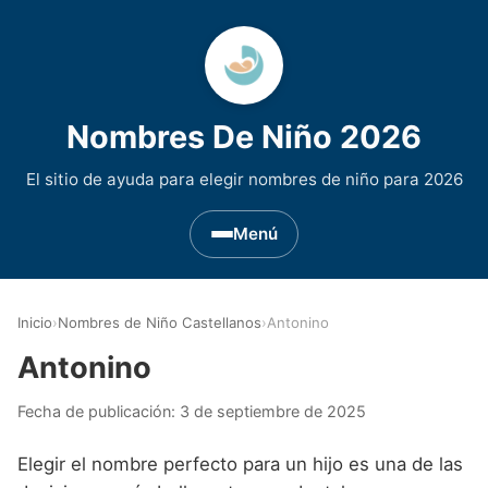
Nombres De Niño 2026
El sitio de ayuda para elegir nombres de niño para 2026
Menú
Nombres de Niño por Inicial
▾
Inicio
›
Nombres de Niño Castellanos
›
Antonino
Nombres de niño que empiezan por A
Nombres de Regiones de España
▾
Antonino
Nombres de niño que empiezan por B
Nombres de Niño Andaluces
Nombres de Niño Historicos
▾
Fecha de publicación:
3 de septiembre de 2025
Nombres de niño que empiezan por C
Nombres de Niño Aragoneses
Nombres de niño de Origen Biblico
Nombres de Niño Extranjeros
▾
Elegir el nombre perfecto para un hijo es una de las
Nombres de niño que empiezan por D
Nombres de Niño Asturianos
Nombres de Niño Celtas