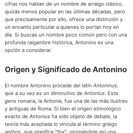
Nombres de niño que empiezan por P
cifras nos hablan de un nombre de arraigo clásico,
Nombres de Niño Valencianos
Nombres de Niño Rumanos
quizás menos popular en las últimas décadas, pero
Nombres de niño que empiezan por Q
Nombres de Niño Vascos
Nombres de Niño Rusos
que precisamente por ello, ofrece una distinción y
Nombres de niño que empiezan por R
un encanto particular a quienes lo portan hoy en
Nombres de Niño Suecos
día. Si buscas un nombre poco común pero con una
Nombres de niño que empiezan por S
profunda raigambre histórica, Antonino es una
Nombres de niño que empiezan por T
opción a considerar.
Nombres de niño que empiezan por U
Origen y Significado de Antonino
Nombres de niño que empiezan por V
Nombres de niño que empiezan por W
El nombre Antonino procede del latín
Antoninus
,
que a su vez es un diminutivo de
Antonius
. Esta
Nombres de niño que empiezan por X
gens
romana, la Antonia, fue una de las más ilustres
Nombres de niño que empiezan por Y
y antiguas de Roma. Si bien el origen etimológico
exacto de
Antonius
ha sido objeto de debate, la
Nombres de niño que empiezan por Z
teoría más aceptada lo vincula al término griego
anthos
, que significa "flor", otorgándole así una