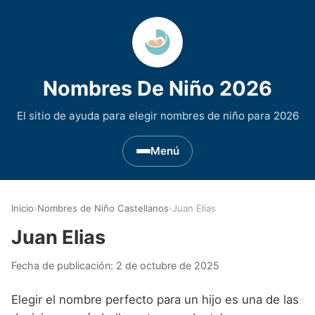
Nombres De Niño 2026
El sitio de ayuda para elegir nombres de niño para 2026
Menú
Nombres de Niño por Inicial
▾
Inicio
›
Nombres de Niño Castellanos
›
Juan Elias
Nombres de niño que empiezan por A
Nombres de Regiones de España
▾
Juan Elias
Nombres de niño que empiezan por B
Nombres de Niño Andaluces
Nombres de Niño Historicos
▾
Fecha de publicación:
2 de octubre de 2025
Nombres de niño que empiezan por C
Nombres de Niño Aragoneses
Nombres de niño de Origen Biblico
Nombres de Niño Extranjeros
▾
Elegir el nombre perfecto para un hijo es una de las
Nombres de niño que empiezan por D
Nombres de Niño Asturianos
Nombres de Niño Celtas