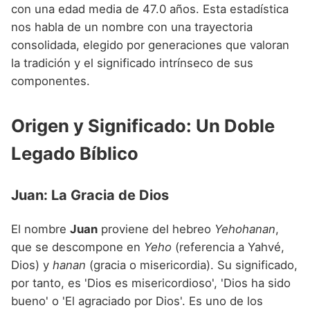
Nombres de niño que empiezan por P
con una edad media de 47.0 años. Esta estadística
Nombres de Niño Valencianos
Nombres de Niño Rumanos
nos habla de un nombre con una trayectoria
Nombres de niño que empiezan por Q
Nombres de Niño Vascos
Nombres de Niño Rusos
consolidada, elegido por generaciones que valoran
Nombres de niño que empiezan por R
la tradición y el significado intrínseco de sus
Nombres de Niño Suecos
componentes.
Nombres de niño que empiezan por S
Nombres de niño que empiezan por T
Origen y Significado: Un Doble
Nombres de niño que empiezan por U
Legado Bíblico
Nombres de niño que empiezan por V
Juan: La Gracia de Dios
Nombres de niño que empiezan por W
Nombres de niño que empiezan por X
El nombre
Juan
proviene del hebreo
Yehohanan
,
que se descompone en
Yeho
(referencia a Yahvé,
Nombres de niño que empiezan por Y
Dios) y
hanan
(gracia o misericordia). Su significado,
Nombres de niño que empiezan por Z
por tanto, es 'Dios es misericordioso', 'Dios ha sido
bueno' o 'El agraciado por Dios'. Es uno de los