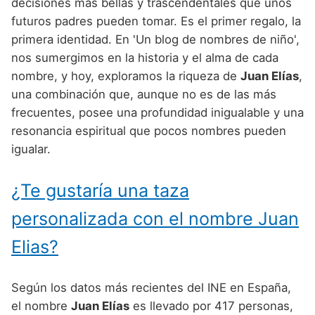
Nombres de Niño Alemanes
Buscar
decisiones más bellas y trascendentales que unos
Nombres de niño que empiezan por E
futuros padres pueden tomar. Es el primer regalo, la
Nombres de Niño Baleares
Nombres de Niño Egipcios
Nombres de Niño Americanos
primera identidad. En 'Un blog de nombres de niño',
Nombres de niño que empiezan por F
Nombres de Niño Canarios
Nombres de Niño Griegos
Nombres de Niño Arabes
nos sumergimos en la historia y el alma de cada
Nombres de niño que empiezan por G
nombre, y hoy, exploramos la riqueza de
Juan Elías
,
Nombres de Niño Cantabros
Nombres de Niño Mitologicos
Nombres de Niño Chinos
una combinación que, aunque no es de las más
Nombres de niño que empiezan por H
Nombres de Niño Castellanos
Nombres de Niño Romanos
Nombres de Niño Franceses
frecuentes, posee una profundidad inigualable y una
Nombres de niño que empiezan por I
resonancia espiritual que pocos nombres pueden
Nombres de Niño Catalanes
Nombres de Niño Vikingos
Nombres de Niño Hispanoamericanos
igualar.
Nombres de niño que empiezan por J
Nombres de Niño Extremeños
Nombres de Niño Ingleses
Nombres de niño que empiezan por K
¿Te gustaría una taza
Nombres de Niño Gallegos
Nombres de Niño Italianos
Nombres de niño que empiezan por L
Nombres de Niño Madrileños
personalizada con el nombre Juan
Nombres de Niño Japoneses
Nombres de niño que empiezan por M
Nombres de Niño Murcianos
Elias?
Nombres de Niño Judíos
Nombres de niño que empiezan por N
Nombres de Niño Navarros
Nombres de Niño Marroquíes
Según los datos más recientes del INE en España,
Nombres de niño que empiezan por O
Nombres de Niño Riojanos
Nombres de Niño Portugueses
el nombre
Juan Elías
es llevado por 417 personas,