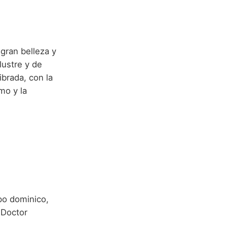
 gran belleza y
ilustre y de
ibrada, con la
mo y la
s
po dominico,
 'Doctor