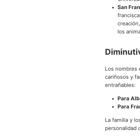
San Fran
francisc
creación
los anima
Diminuti
Los nombres c
cariñosos y fa
entrañables:
Para Alb
Para Fra
La familia y l
personalidad d