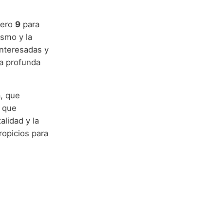
mero
9
para
ismo y la
interesadas y
na profunda
a, que
que
alidad y la
ropicios para