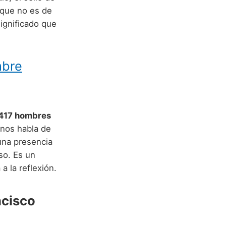
que no es de
significado que
mbre
417 hombres
 nos habla de
una presencia
so. Es un
a la reflexión.
ncisco