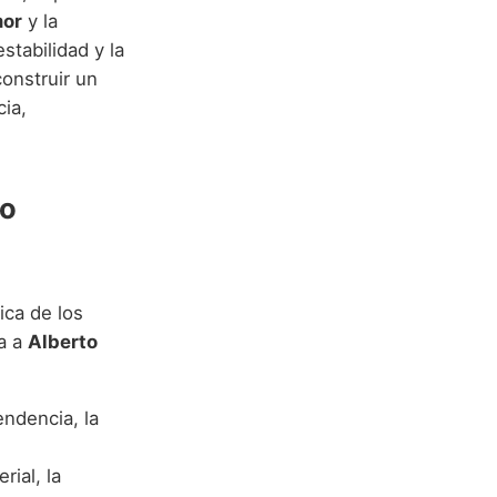
or
y la
stabilidad y la
onstruir un
ia,
to
ica de los
da a
Alberto
endencia, la
ial, la