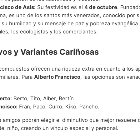
cisco de Asís:
Su festividad es el
4 de octubre
. Fundado
ana, es uno de los santos más venerados, conocido por s
, su humildad y su mensaje de paz y pobreza evangélica.
les, los ecologistas y los comerciantes.
vos y Variantes Cariñosas
ompuestos ofrecen una riqueza extra en cuanto a los ap
miliares. Para
Alberto Francisco
, las opciones son varia
erto:
Berto, Tito, Alber, Bertín.
ncisco:
Fran, Paco, Curro, Kiko, Pancho.
os amigos podrán elegir el diminutivo que mejor resuene 
el niño, creando un vínculo especial y personal.