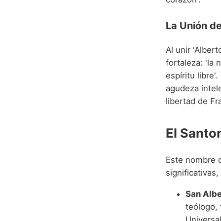
La Unión d
Al unir 'Alber
fortaleza: 'la
espíritu libre
agudeza intele
libertad de Fr
El Santo
Este nombre c
significativas
San Alb
teólogo, 
Universal