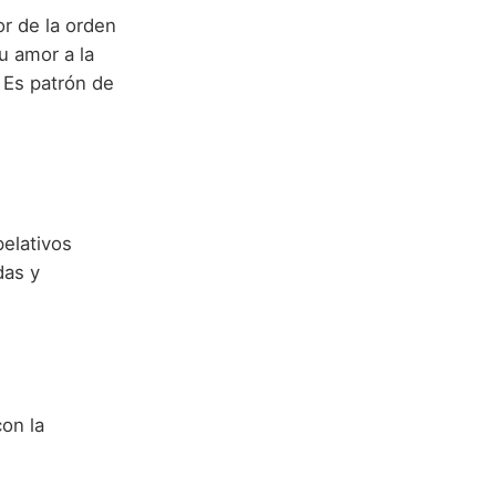
r de la orden
u amor a la
 Es patrón de
elativos
das y
con la