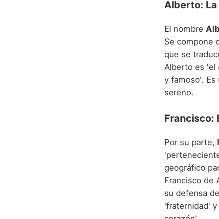
Alberto: L
El nombre
Alb
Se compone d
que se traduce 
Alberto es 'el
y famoso'. Es 
sereno.
Francisco: 
Por su parte,
'perteneciente
geográfico pa
Francisco de A
su defensa de 
'fraternidad' y
corazón'.