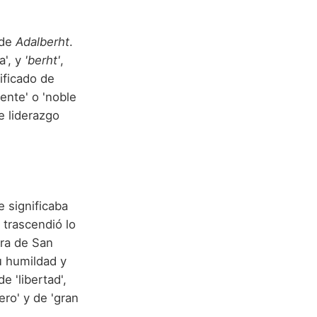
 de
Adalberht
.
a', y
'berht'
,
nificado de
iente' o 'noble
e liderazgo
e significaba
 trascendió lo
ura de San
u humildad y
 'libertad',
cero' y de 'gran