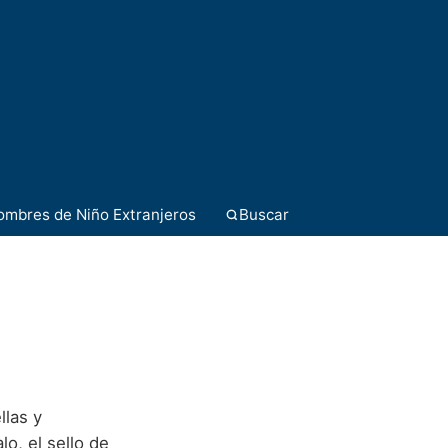
ombres de Niño Extranjeros
Buscar
llas y
o, el sello de