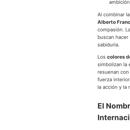
ambición,
Al combinar l
Alberto Fran
compasión. La
buscan hacer 
sabiduría.
Los
colores d
simbolizan la 
resuenan con e
fuerza interio
la acción y la 
El Nombr
Internac