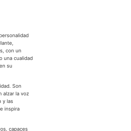
personalidad
llante,
s, con un
no una cualidad
 en su
idad. Son
 alzar la voz
 y las
e inspira
vos, capaces