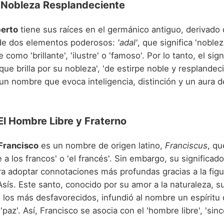
a Nobleza Resplandeciente
erto
tiene sus raíces en el germánico antiguo, derivado
e dos elementos poderosos:
'adal'
, que significa 'noblez
como 'brillante', 'ilustre' o 'famoso'. Por lo tanto, el sig
 que brilla por su nobleza', 'de estirpe noble y resplandec
un nombre que evoca inteligencia, distinción y un aura d
El Hombre Libre y Fraterno
Francisco
es un nombre de origen latino,
Franciscus
, qu
 a los francos' o 'el francés'. Sin embargo, su significado
ra adoptar connotaciones más profundas gracias a la fig
sís. Este santo, conocido por su amor a la naturaleza, s
los más desfavorecidos, infundió al nombre un espíritu de
 'paz'. Así, Francisco se asocia con el 'hombre libre', 'sin