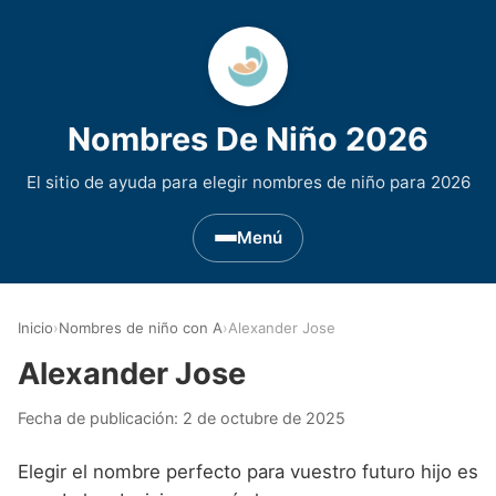
Nombres De Niño 2026
El sitio de ayuda para elegir nombres de niño para 2026
Menú
Nombres de Niño por Inicial
▾
Inicio
›
Nombres de niño con A
›
Alexander Jose
Nombres de niño que empiezan por A
Nombres de Regiones de España
▾
Alexander Jose
Nombres de niño que empiezan por B
Nombres de Niño Andaluces
Nombres de Niño Historicos
▾
Fecha de publicación:
2 de octubre de 2025
Nombres de niño que empiezan por C
Nombres de Niño Aragoneses
Nombres de niño de Origen Biblico
Nombres de Niño Extranjeros
▾
Elegir el nombre perfecto para vuestro futuro hijo es
Nombres de niño que empiezan por D
Nombres de Niño Asturianos
Nombres de Niño Celtas