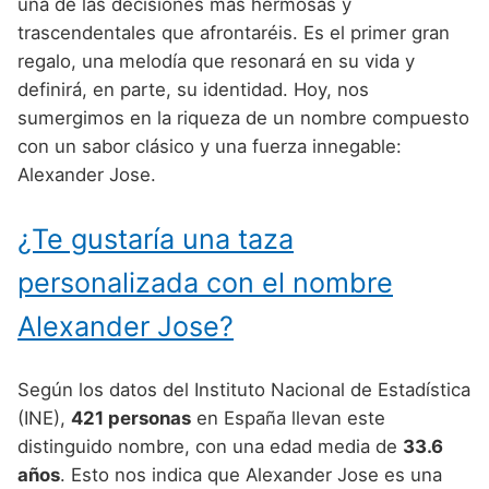
Nombres de Niño Alemanes
Buscar
una de las decisiones más hermosas y
Nombres de niño que empiezan por E
trascendentales que afrontaréis. Es el primer gran
Nombres de Niño Baleares
Nombres de Niño Egipcios
Nombres de Niño Americanos
regalo, una melodía que resonará en su vida y
Nombres de niño que empiezan por F
Nombres de Niño Canarios
Nombres de Niño Griegos
Nombres de Niño Arabes
definirá, en parte, su identidad. Hoy, nos
Nombres de niño que empiezan por G
sumergimos en la riqueza de un nombre compuesto
Nombres de Niño Cantabros
Nombres de Niño Mitologicos
Nombres de Niño Chinos
con un sabor clásico y una fuerza innegable:
Nombres de niño que empiezan por H
Nombres de Niño Castellanos
Nombres de Niño Romanos
Nombres de Niño Franceses
Alexander Jose.
Nombres de niño que empiezan por I
Nombres de Niño Catalanes
Nombres de Niño Vikingos
Nombres de Niño Hispanoamericanos
¿Te gustaría una taza
Nombres de niño que empiezan por J
Nombres de Niño Extremeños
Nombres de Niño Ingleses
personalizada con el nombre
Nombres de niño que empiezan por K
Nombres de Niño Gallegos
Nombres de Niño Italianos
Alexander Jose?
Nombres de niño que empiezan por L
Nombres de Niño Madrileños
Nombres de Niño Japoneses
Nombres de niño que empiezan por M
Nombres de Niño Murcianos
Nombres de Niño Judíos
Según los datos del Instituto Nacional de Estadística
Nombres de niño que empiezan por N
(INE),
421 personas
en España llevan este
Nombres de Niño Navarros
Nombres de Niño Marroquíes
distinguido nombre, con una edad media de
33.6
Nombres de niño que empiezan por O
Nombres de Niño Riojanos
Nombres de Niño Portugueses
años
. Esto nos indica que Alexander Jose es una