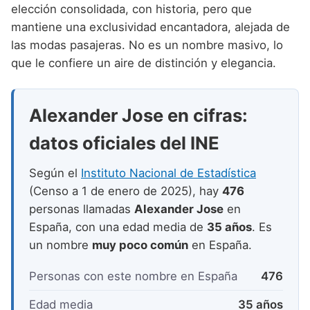
Nombres de niño que empiezan por P
elección consolidada, con historia, pero que
Nombres de Niño Valencianos
Nombres de Niño Rumanos
mantiene una exclusividad encantadora, alejada de
Nombres de niño que empiezan por Q
Nombres de Niño Vascos
Nombres de Niño Rusos
las modas pasajeras. No es un nombre masivo, lo
Nombres de niño que empiezan por R
que le confiere un aire de distinción y elegancia.
Nombres de Niño Suecos
Nombres de niño que empiezan por S
Alexander Jose en cifras:
Nombres de niño que empiezan por T
datos oficiales del INE
Nombres de niño que empiezan por U
Nombres de niño que empiezan por V
Según el
Instituto Nacional de Estadística
(Censo a 1 de enero de 2025), hay
476
Nombres de niño que empiezan por W
personas llamadas
Alexander Jose
en
Nombres de niño que empiezan por X
España, con una edad media de
35 años
. Es
un nombre
muy poco común
en España.
Nombres de niño que empiezan por Y
Personas con este nombre en España
476
Nombres de niño que empiezan por Z
Edad media
35 años