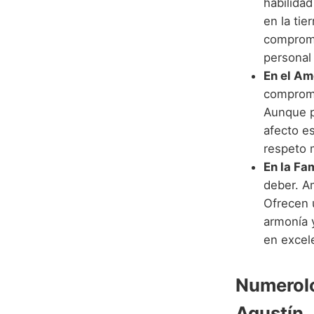
habilidad
en la tie
compromi
personal 
En el Am
comprome
Aunque p
afecto e
respeto 
En la Fam
deber. Am
Ofrecen 
armonía y
en excel
Numerolo
Agustín