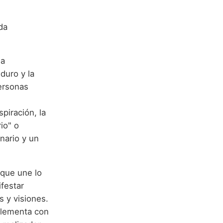
da
la
duro y la
ersonas
spiración, la
rio" o
nario y un
 que une lo
ifestar
s y visiones.
plementa con