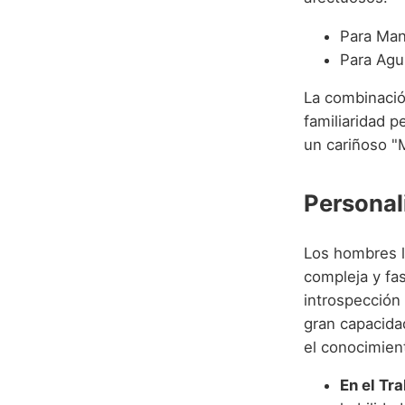
Para Man
Para Agus
La combinació
familiaridad 
un cariñoso "
Personal
Los hombres l
compleja y fa
introspección
gran capacidad
el conocimien
En el Tr