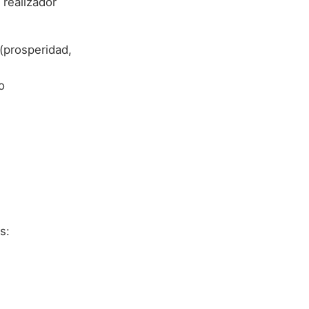
 realizador
 (prosperidad,
o
s: