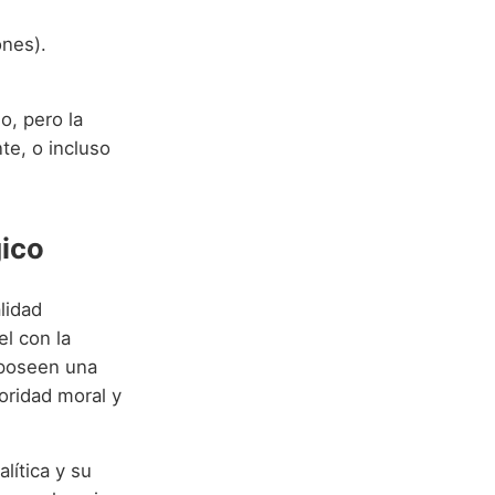
ones).
o, pero la
te, o incluso
gico
lidad
l con la
 poseen una
oridad moral y
lítica y su