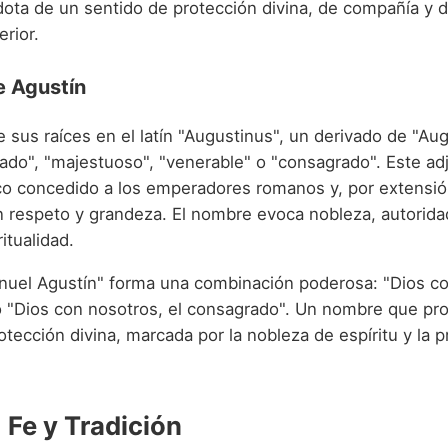
 dota de un sentido de protección divina, de compañía y 
rior.
e Agustín
e sus raíces en el latín "Augustinus", un derivado de "Au
rado", "majestuoso", "venerable" o "consagrado". Este ad
fico concedido a los emperadores romanos y, por extensió
n respeto y grandeza. El nombre evoca nobleza, autorida
itualidad.
anuel Agustín" forma una combinación poderosa: "Dios co
 "Dios con nosotros, el consagrado". Un nombre que pr
rotección divina, marcada por la nobleza de espíritu y la 
 Fe y Tradición