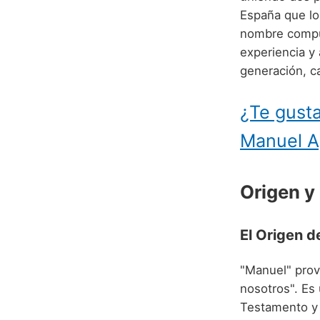
España que lo
nombre compue
experiencia y
generación, c
¿Te gusta
Manuel A
Origen y
El Origen 
"Manuel" proviene del heb
nosotros". Es
Testamento y a