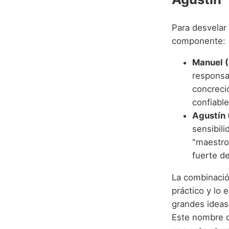
Para desvelar
componente:
Manuel (
responsab
concreci
confiabl
Agustín 
sensibili
"maestro 
fuerte d
La combinació
práctico y lo 
grandes ideas 
Este nombre d