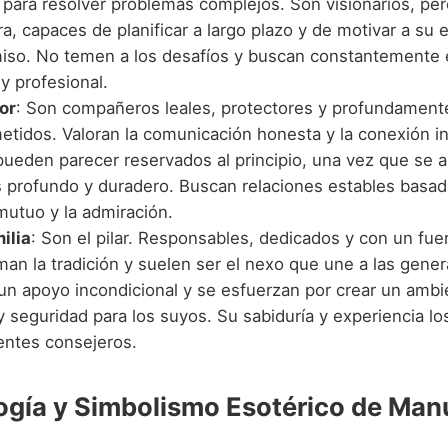
 para resolver problemas complejos. Son visionarios, per
rra, capaces de planificar a largo plazo y de motivar a su
so. No temen a los desafíos y buscan constantemente e
y profesional.
or
: Son compañeros leales, protectores y profundament
tidos. Valoran la comunicación honesta y la conexión in
ueden parecer reservados al principio, una vez que se a
s profundo y duradero. Buscan relaciones estables basad
mutuo y la admiración.
ilia
: Son el pilar. Responsables, dedicados y con un fue
an la tradición y suelen ser el nexo que une a las gener
un apoyo incondicional y se esfuerzan por crear un ambi
 seguridad para los suyos. Su sabiduría y experiencia lo
entes consejeros.
gía y Simbolismo Esotérico de Man