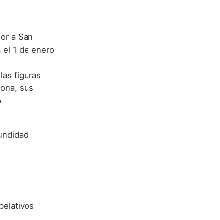
nor a San
 el 1 de enero
las figuras
pona, sus
o
fundidad
pelativos