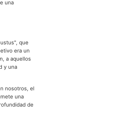
de una
gustus", que
jetivo era un
n, a aquellos
d y una
n nosotros, el
omete una
profundidad de