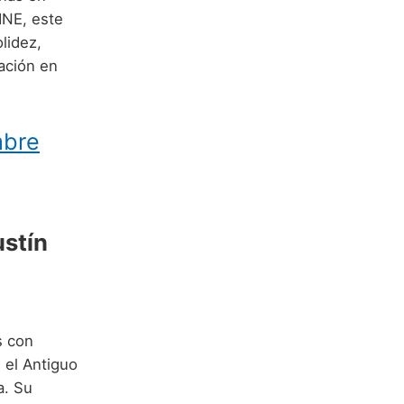
INE, este
lidez,
ación en
mbre
ustín
 el Antiguo
a. Su