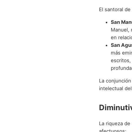
El santoral de
San Man
Manuel, m
en relac
San Agus
más emin
escritos
profunda
La conjunción 
intelectual de
Diminuti
La riqueza de
afectuosos: