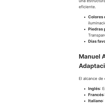
una estructura
eficiente.
Colores 
iluminaci
Piedras 
Transpare
Días fav
Manuel A
Adaptac
El alcance de
Inglés
: 
Francés
Italiano
: