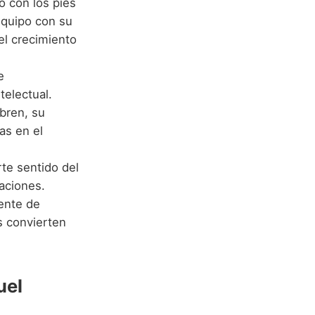
o con los pies
 equipo con su
l crecimiento
e
telectual.
bren, su
as en el
rte sentido del
aciones.
ente de
s convierten
uel