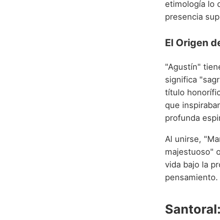
etimología lo
presencia supe
El Origen d
"Agustín" tien
significa "sag
título honorí
que inspiraba
profunda espir
Al unirse, "M
majestuoso" o
vida bajo la p
pensamiento.
Santoral: