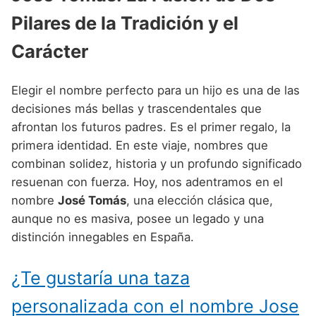
Nombres de Niño Alemanes
Buscar
Pilares de la Tradición y el
Nombres de niño que empiezan por E
Nombres de Niño Baleares
Nombres de Niño Egipcios
Nombres de Niño Americanos
Nombres de niño que empiezan por F
Carácter
Nombres de Niño Canarios
Nombres de Niño Griegos
Nombres de Niño Arabes
Nombres de niño que empiezan por G
Nombres de Niño Cantabros
Nombres de Niño Mitologicos
Nombres de Niño Chinos
Elegir el nombre perfecto para un hijo es una de las
Nombres de niño que empiezan por H
Nombres de Niño Castellanos
Nombres de Niño Romanos
decisiones más bellas y trascendentales que
Nombres de Niño Franceses
afrontan los futuros padres. Es el primer regalo, la
Nombres de niño que empiezan por I
Nombres de Niño Catalanes
Nombres de Niño Vikingos
Nombres de Niño Hispanoamericanos
primera identidad. En este viaje, nombres que
Nombres de niño que empiezan por J
Nombres de Niño Extremeños
combinan solidez, historia y un profundo significado
Nombres de Niño Ingleses
resuenan con fuerza. Hoy, nos adentramos en el
Nombres de niño que empiezan por K
Nombres de Niño Gallegos
Nombres de Niño Italianos
nombre
José Tomás
, una elección clásica que,
Nombres de niño que empiezan por L
Nombres de Niño Madrileños
aunque no es masiva, posee un legado y una
Nombres de Niño Japoneses
distinción innegables en España.
Nombres de niño que empiezan por M
Nombres de Niño Murcianos
Nombres de Niño Judíos
Nombres de niño que empiezan por N
Nombres de Niño Navarros
¿Te gustaría una taza
Nombres de Niño Marroquíes
Nombres de niño que empiezan por O
Nombres de Niño Riojanos
personalizada con el nombre Jose
Nombres de Niño Portugueses