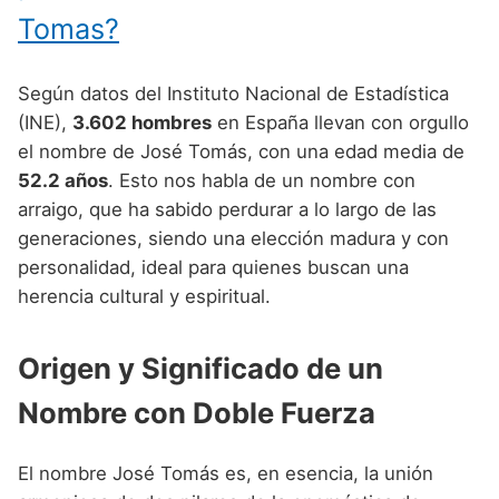
Nombres de niño que empiezan por P
Nombres de Niño Valencianos
Tomas?
Nombres de Niño Rumanos
Nombres de niño que empiezan por Q
Nombres de Niño Vascos
Nombres de Niño Rusos
Según datos del Instituto Nacional de Estadística
Nombres de niño que empiezan por R
Nombres de Niño Suecos
(INE),
3.602 hombres
en España llevan con orgullo
Nombres de niño que empiezan por S
el nombre de José Tomás, con una edad media de
52.2 años
. Esto nos habla de un nombre con
Nombres de niño que empiezan por T
arraigo, que ha sabido perdurar a lo largo de las
Nombres de niño que empiezan por U
generaciones, siendo una elección madura y con
personalidad, ideal para quienes buscan una
Nombres de niño que empiezan por V
herencia cultural y espiritual.
Nombres de niño que empiezan por W
Nombres de niño que empiezan por X
Origen y Significado de un
Nombres de niño que empiezan por Y
Nombre con Doble Fuerza
Nombres de niño que empiezan por Z
El nombre José Tomás es, en esencia, la unión