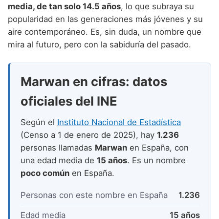
Nombres de niño que empiezan por P
media, de tan solo 14.5 años
, lo que subraya su
Nombres de Niño Valencianos
Nombres de Niño Rumanos
popularidad en las generaciones más jóvenes y su
Nombres de niño que empiezan por Q
Nombres de Niño Vascos
Nombres de Niño Rusos
aire contemporáneo. Es, sin duda, un nombre que
Nombres de niño que empiezan por R
mira al futuro, pero con la sabiduría del pasado.
Nombres de Niño Suecos
Nombres de niño que empiezan por S
Marwan en cifras: datos
Nombres de niño que empiezan por T
oficiales del INE
Nombres de niño que empiezan por U
Nombres de niño que empiezan por V
Según el
Instituto Nacional de Estadística
(Censo a 1 de enero de 2025), hay
1.236
Nombres de niño que empiezan por W
personas llamadas
Marwan
en España, con
Nombres de niño que empiezan por X
una edad media de
15 años
. Es un nombre
poco común
en España.
Nombres de niño que empiezan por Y
Personas con este nombre en España
1.236
Nombres de niño que empiezan por Z
Edad media
15 años