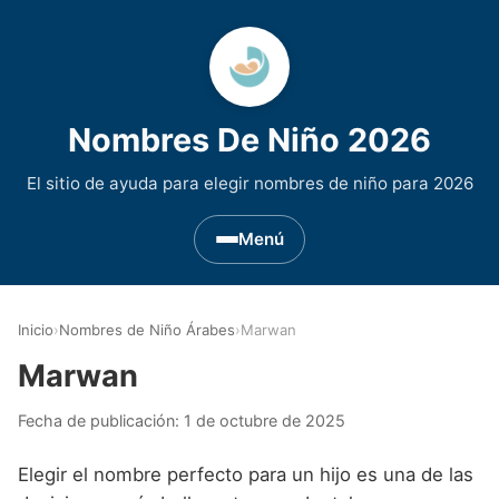
Nombres De Niño 2026
El sitio de ayuda para elegir nombres de niño para 2026
Menú
Nombres de Niño por Inicial
▾
Inicio
›
Nombres de Niño Árabes
›
Marwan
Nombres de niño que empiezan por A
Nombres de Regiones de España
▾
Marwan
Nombres de niño que empiezan por B
Nombres de Niño Andaluces
Nombres de Niño Historicos
▾
Fecha de publicación:
1 de octubre de 2025
Nombres de niño que empiezan por C
Nombres de Niño Aragoneses
Nombres de niño de Origen Biblico
Nombres de Niño Extranjeros
▾
Elegir el nombre perfecto para un hijo es una de las
Nombres de niño que empiezan por D
Nombres de Niño Asturianos
Nombres de Niño Celtas