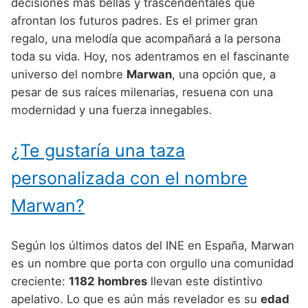
Nombres de Niño Alemanes
Buscar
decisiones más bellas y trascendentales que
Nombres de niño que empiezan por E
afrontan los futuros padres. Es el primer gran
Nombres de Niño Baleares
Nombres de Niño Egipcios
Nombres de Niño Americanos
regalo, una melodía que acompañará a la persona
Nombres de niño que empiezan por F
Nombres de Niño Canarios
Nombres de Niño Griegos
Nombres de Niño Arabes
toda su vida. Hoy, nos adentramos en el fascinante
Nombres de niño que empiezan por G
universo del nombre
Marwan
, una opción que, a
Nombres de Niño Cantabros
Nombres de Niño Mitologicos
Nombres de Niño Chinos
pesar de sus raíces milenarias, resuena con una
Nombres de niño que empiezan por H
Nombres de Niño Castellanos
Nombres de Niño Romanos
Nombres de Niño Franceses
modernidad y una fuerza innegables.
Nombres de niño que empiezan por I
Nombres de Niño Catalanes
Nombres de Niño Vikingos
Nombres de Niño Hispanoamericanos
¿Te gustaría una taza
Nombres de niño que empiezan por J
Nombres de Niño Extremeños
Nombres de Niño Ingleses
personalizada con el nombre
Nombres de niño que empiezan por K
Nombres de Niño Gallegos
Nombres de Niño Italianos
Marwan?
Nombres de niño que empiezan por L
Nombres de Niño Madrileños
Nombres de Niño Japoneses
Nombres de niño que empiezan por M
Nombres de Niño Murcianos
Nombres de Niño Judíos
Según los últimos datos del INE en España, Marwan
Nombres de niño que empiezan por N
es un nombre que porta con orgullo una comunidad
Nombres de Niño Navarros
Nombres de Niño Marroquíes
creciente:
1182 hombres
llevan este distintivo
Nombres de niño que empiezan por O
Nombres de Niño Riojanos
Nombres de Niño Portugueses
apelativo. Lo que es aún más revelador es su
edad