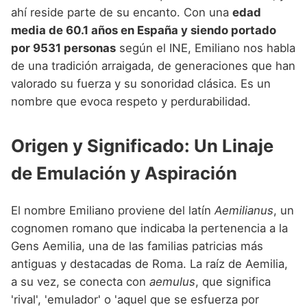
Nombres de niño que empiezan por P
Nombres de Niño Valencianos
ahí reside parte de su encanto. Con una
edad
Nombres de Niño Rumanos
media de 60.1 años en España y siendo portado
Nombres de niño que empiezan por Q
Nombres de Niño Vascos
Nombres de Niño Rusos
por 9531 personas
según el INE, Emiliano nos habla
Nombres de niño que empiezan por R
de una tradición arraigada, de generaciones que han
Nombres de Niño Suecos
valorado su fuerza y su sonoridad clásica. Es un
Nombres de niño que empiezan por S
nombre que evoca respeto y perdurabilidad.
Nombres de niño que empiezan por T
Nombres de niño que empiezan por U
Origen y Significado: Un Linaje
Nombres de niño que empiezan por V
de Emulación y Aspiración
Nombres de niño que empiezan por W
El nombre Emiliano proviene del latín
Aemilianus
, un
Nombres de niño que empiezan por X
cognomen romano que indicaba la pertenencia a la
Gens Aemilia, una de las familias patricias más
Nombres de niño que empiezan por Y
antiguas y destacadas de Roma. La raíz de Aemilia,
Nombres de niño que empiezan por Z
a su vez, se conecta con
aemulus
, que significa
'rival', 'emulador' o 'aquel que se esfuerza por