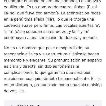
El nombre Emiliano posee una sonoridad distintiva y
equilibrada. Es un nombre de cuatro sílabas (E-mi-
lia-no) que fluye con armonía. La acentuación recae
en la penúltima sílaba ('lia'), lo que le otorga una
cadencia suave pero firme. Las vocales abiertas 'e',
'i', 'a', 'o' se suceden sin esfuerzo, y la 'l' y 'm'
contribuyen a una sensación de dulzura y melodía.
No es un nombre que pase desapercibido; su
resonancia clásica y su estructura silábica lo hacen
memorable y elegante. Su pronunciación en español
es clara y directa, sin dobles fonemas ni
complicaciones, lo que garantiza que será bien
recibido en cualquier ámbito hispanohablante. El 'lia'
es un diptongo, pronunciado como una sola emisión
de voz, 'lia'.