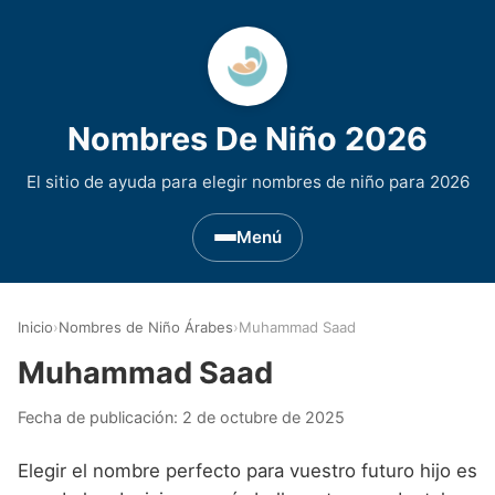
Nombres De Niño 2026
El sitio de ayuda para elegir nombres de niño para 2026
Menú
Nombres de Niño por Inicial
▾
Inicio
›
Nombres de Niño Árabes
›
Muhammad Saad
Nombres de niño que empiezan por A
Nombres de Regiones de España
▾
Muhammad Saad
Nombres de niño que empiezan por B
Nombres de Niño Andaluces
Nombres de Niño Historicos
▾
Fecha de publicación:
2 de octubre de 2025
Nombres de niño que empiezan por C
Nombres de Niño Aragoneses
Nombres de niño de Origen Biblico
Nombres de Niño Extranjeros
▾
Elegir el nombre perfecto para vuestro futuro hijo es
Nombres de niño que empiezan por D
Nombres de Niño Asturianos
Nombres de Niño Celtas