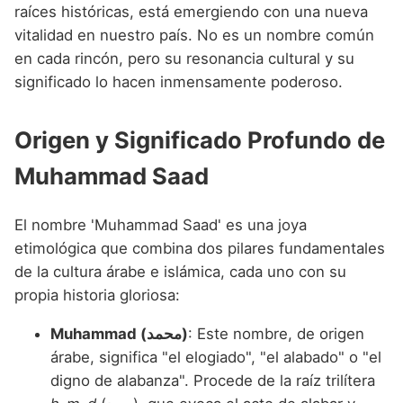
Nombres de niño que empiezan por P
raíces históricas, está emergiendo con una nueva
Nombres de Niño Valencianos
Nombres de Niño Rumanos
vitalidad en nuestro país. No es un nombre común
Nombres de niño que empiezan por Q
Nombres de Niño Vascos
Nombres de Niño Rusos
en cada rincón, pero su resonancia cultural y su
Nombres de niño que empiezan por R
significado lo hacen inmensamente poderoso.
Nombres de Niño Suecos
Nombres de niño que empiezan por S
Origen y Significado Profundo de
Nombres de niño que empiezan por T
Muhammad Saad
Nombres de niño que empiezan por U
Nombres de niño que empiezan por V
El nombre 'Muhammad Saad' es una joya
etimológica que combina dos pilares fundamentales
Nombres de niño que empiezan por W
de la cultura árabe e islámica, cada uno con su
Nombres de niño que empiezan por X
propia historia gloriosa:
Nombres de niño que empiezan por Y
Muhammad (محمد)
: Este nombre, de origen
árabe, significa "el elogiado", "el alabado" o "el
Nombres de niño que empiezan por Z
digno de alabanza". Procede de la raíz trilítera