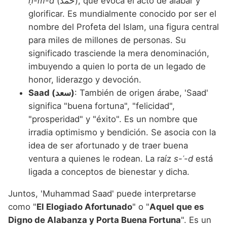
ḥ-m-d
(حمد), que evoca el acto de alabar y
glorificar. Es mundialmente conocido por ser el
nombre del Profeta del Islam, una figura central
para miles de millones de personas. Su
significado trasciende la mera denominación,
imbuyendo a quien lo porta de un legado de
honor, liderazgo y devoción.
Saad (سعد)
: También de origen árabe, 'Saad'
significa "buena fortuna", "felicidad",
"prosperidad" y "éxito". Es un nombre que
irradia optimismo y bendición. Se asocia con la
idea de ser afortunado y de traer buena
ventura a quienes le rodean. La raíz
s-ʿ-d
está
ligada a conceptos de bienestar y dicha.
Juntos, 'Muhammad Saad' puede interpretarse
como "
El Elogiado Afortunado
" o "
Aquel que es
Digno de Alabanza y Porta Buena Fortuna
". Es un