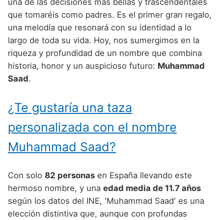
Nombres de Niño Alemanes
Buscar
una de las decisiones más bellas y trascendentales
Nombres de niño que empiezan por E
que tomaréis como padres. Es el primer gran regalo,
Nombres de Niño Baleares
Nombres de Niño Egipcios
Nombres de Niño Americanos
una melodía que resonará con su identidad a lo
Nombres de niño que empiezan por F
Nombres de Niño Canarios
Nombres de Niño Griegos
Nombres de Niño Arabes
largo de toda su vida. Hoy, nos sumergimos en la
Nombres de niño que empiezan por G
riqueza y profundidad de un nombre que combina
Nombres de Niño Cantabros
Nombres de Niño Mitologicos
Nombres de Niño Chinos
historia, honor y un auspicioso futuro:
Muhammad
Nombres de niño que empiezan por H
Nombres de Niño Castellanos
Nombres de Niño Romanos
Nombres de Niño Franceses
Saad
.
Nombres de niño que empiezan por I
Nombres de Niño Catalanes
Nombres de Niño Vikingos
Nombres de Niño Hispanoamericanos
¿Te gustaría una taza
Nombres de niño que empiezan por J
Nombres de Niño Extremeños
Nombres de Niño Ingleses
personalizada con el nombre
Nombres de niño que empiezan por K
Nombres de Niño Gallegos
Nombres de Niño Italianos
Muhammad Saad?
Nombres de niño que empiezan por L
Nombres de Niño Madrileños
Nombres de Niño Japoneses
Nombres de niño que empiezan por M
Nombres de Niño Murcianos
Nombres de Niño Judíos
Con solo
82 personas
en España llevando este
Nombres de niño que empiezan por N
hermoso nombre, y una
edad media de 11.7 años
Nombres de Niño Navarros
Nombres de Niño Marroquíes
según los datos del INE, 'Muhammad Saad' es una
Nombres de niño que empiezan por O
Nombres de Niño Riojanos
Nombres de Niño Portugueses
elección distintiva que, aunque con profundas