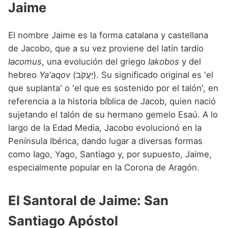
Jaime
Nombres de niño que empiezan por P
Nombres de Niño Valencianos
Nombres de Niño Rumanos
Nombres de niño que empiezan por Q
Nombres de Niño Vascos
Nombres de Niño Rusos
El nombre Jaime es la forma catalana y castellana
Nombres de niño que empiezan por R
de Jacobo, que a su vez proviene del latín tardío
Nombres de Niño Suecos
Iacomus
, una evolución del griego
Iakobos
y del
Nombres de niño que empiezan por S
hebreo
Ya'aqov
(יַעֲקֹב). Su significado original es 'el
Nombres de niño que empiezan por T
que suplanta' o 'el que es sostenido por el talón', en
referencia a la historia bíblica de Jacob, quien nació
Nombres de niño que empiezan por U
sujetando el talón de su hermano gemelo Esaú. A lo
Nombres de niño que empiezan por V
largo de la Edad Media, Jacobo evolucionó en la
Península Ibérica, dando lugar a diversas formas
Nombres de niño que empiezan por W
como Iago, Yago, Santiago y, por supuesto, Jaime,
Nombres de niño que empiezan por X
especialmente popular en la Corona de Aragón.
Nombres de niño que empiezan por Y
El Santoral de Jaime: San
Nombres de niño que empiezan por Z
Santiago Apóstol