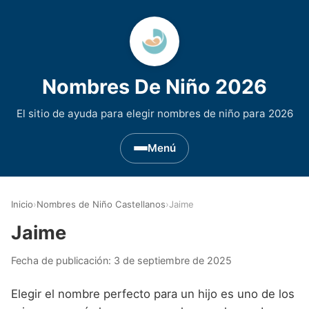
Nombres De Niño 2026
El sitio de ayuda para elegir nombres de niño para 2026
Menú
Nombres de Niño por Inicial
▾
Inicio
›
Nombres de Niño Castellanos
›
Jaime
Nombres de niño que empiezan por A
Nombres de Regiones de España
▾
Jaime
Nombres de niño que empiezan por B
Nombres de Niño Andaluces
Nombres de Niño Historicos
▾
Fecha de publicación:
3 de septiembre de 2025
Nombres de niño que empiezan por C
Nombres de Niño Aragoneses
Nombres de niño de Origen Biblico
Nombres de Niño Extranjeros
▾
Elegir el nombre perfecto para un hijo es uno de los
Nombres de niño que empiezan por D
Nombres de Niño Asturianos
Nombres de Niño Celtas