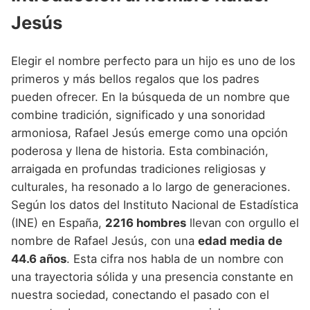
Nombres de Niño Alemanes
Buscar
Jesús
Nombres de niño que empiezan por E
Nombres de Niño Baleares
Nombres de Niño Egipcios
Nombres de Niño Americanos
Nombres de niño que empiezan por F
Nombres de Niño Canarios
Nombres de Niño Griegos
Nombres de Niño Arabes
Elegir el nombre perfecto para un hijo es uno de los
Nombres de niño que empiezan por G
Nombres de Niño Cantabros
primeros y más bellos regalos que los padres
Nombres de Niño Mitologicos
Nombres de Niño Chinos
pueden ofrecer. En la búsqueda de un nombre que
Nombres de niño que empiezan por H
Nombres de Niño Castellanos
Nombres de Niño Romanos
Nombres de Niño Franceses
combine tradición, significado y una sonoridad
Nombres de niño que empiezan por I
Nombres de Niño Catalanes
armoniosa, Rafael Jesús emerge como una opción
Nombres de Niño Vikingos
Nombres de Niño Hispanoamericanos
poderosa y llena de historia. Esta combinación,
Nombres de niño que empiezan por J
Nombres de Niño Extremeños
Nombres de Niño Ingleses
arraigada en profundas tradiciones religiosas y
Nombres de niño que empiezan por K
Nombres de Niño Gallegos
culturales, ha resonado a lo largo de generaciones.
Nombres de Niño Italianos
Según los datos del Instituto Nacional de Estadística
Nombres de niño que empiezan por L
Nombres de Niño Madrileños
Nombres de Niño Japoneses
(INE) en España,
2216 hombres
llevan con orgullo el
Nombres de niño que empiezan por M
Nombres de Niño Murcianos
nombre de Rafael Jesús, con una
edad media de
Nombres de Niño Judíos
44.6 años
. Esta cifra nos habla de un nombre con
Nombres de niño que empiezan por N
Nombres de Niño Navarros
Nombres de Niño Marroquíes
una trayectoria sólida y una presencia constante en
Nombres de niño que empiezan por O
Nombres de Niño Riojanos
nuestra sociedad, conectando el pasado con el
Nombres de Niño Portugueses