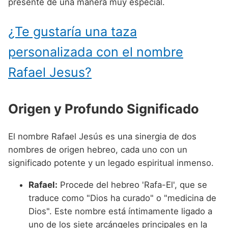
presente de una manera muy especial.
Nombres de niño que empiezan por P
Nombres de Niño Valencianos
Nombres de Niño Rumanos
Nombres de niño que empiezan por Q
Nombres de Niño Vascos
¿Te gustaría una taza
Nombres de Niño Rusos
Nombres de niño que empiezan por R
personalizada con el nombre
Nombres de Niño Suecos
Nombres de niño que empiezan por S
Rafael Jesus?
Nombres de niño que empiezan por T
Nombres de niño que empiezan por U
Origen y Profundo Significado
Nombres de niño que empiezan por V
El nombre Rafael Jesús es una sinergia de dos
Nombres de niño que empiezan por W
nombres de origen hebreo, cada uno con un
significado potente y un legado espiritual inmenso.
Nombres de niño que empiezan por X
Nombres de niño que empiezan por Y
Rafael:
Procede del hebreo 'Rafa-El', que se
traduce como "Dios ha curado" o "medicina de
Nombres de niño que empiezan por Z
Dios". Este nombre está íntimamente ligado a
uno de los siete arcángeles principales en la