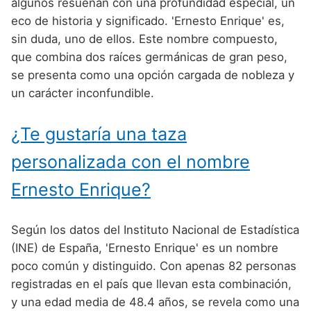
Nombres de Niño Alemanes
Buscar
algunos resuenan con una profundidad especial, un
Nombres de niño que empiezan por E
eco de historia y significado. 'Ernesto Enrique' es,
Nombres de Niño Baleares
Nombres de Niño Egipcios
Nombres de Niño Americanos
sin duda, uno de ellos. Este nombre compuesto,
Nombres de niño que empiezan por F
Nombres de Niño Canarios
Nombres de Niño Griegos
Nombres de Niño Arabes
que combina dos raíces germánicas de gran peso,
Nombres de niño que empiezan por G
se presenta como una opción cargada de nobleza y
Nombres de Niño Cantabros
Nombres de Niño Mitologicos
Nombres de Niño Chinos
un carácter inconfundible.
Nombres de niño que empiezan por H
Nombres de Niño Castellanos
Nombres de Niño Romanos
Nombres de Niño Franceses
Nombres de niño que empiezan por I
¿Te gustaría una taza
Nombres de Niño Catalanes
Nombres de Niño Vikingos
Nombres de Niño Hispanoamericanos
Nombres de niño que empiezan por J
Nombres de Niño Extremeños
personalizada con el nombre
Nombres de Niño Ingleses
Nombres de niño que empiezan por K
Nombres de Niño Gallegos
Ernesto Enrique?
Nombres de Niño Italianos
Nombres de niño que empiezan por L
Nombres de Niño Madrileños
Nombres de Niño Japoneses
Según los datos del Instituto Nacional de Estadística
Nombres de niño que empiezan por M
Nombres de Niño Murcianos
Nombres de Niño Judíos
(INE) de España, 'Ernesto Enrique' es un nombre
Nombres de niño que empiezan por N
poco común y distinguido. Con apenas 82 personas
Nombres de Niño Navarros
Nombres de Niño Marroquíes
registradas en el país que llevan esta combinación,
Nombres de niño que empiezan por O
Nombres de Niño Riojanos
Nombres de Niño Portugueses
y una edad media de 48.4 años, se revela como una