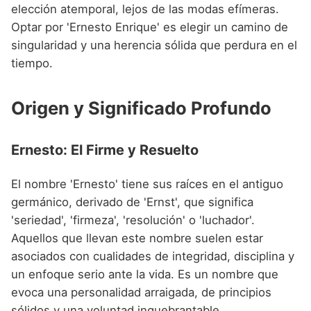
Nombres de niño que empiezan por P
elección atemporal, lejos de las modas efímeras.
Nombres de Niño Valencianos
Nombres de Niño Rumanos
Optar por 'Ernesto Enrique' es elegir un camino de
Nombres de niño que empiezan por Q
Nombres de Niño Vascos
Nombres de Niño Rusos
singularidad y una herencia sólida que perdura en el
Nombres de niño que empiezan por R
tiempo.
Nombres de Niño Suecos
Nombres de niño que empiezan por S
Origen y Significado Profundo
Nombres de niño que empiezan por T
Nombres de niño que empiezan por U
Ernesto: El Firme y Resuelto
Nombres de niño que empiezan por V
El nombre 'Ernesto' tiene sus raíces en el antiguo
Nombres de niño que empiezan por W
germánico, derivado de 'Ernst', que significa
'seriedad', 'firmeza', 'resolución' o 'luchador'.
Nombres de niño que empiezan por X
Aquellos que llevan este nombre suelen estar
Nombres de niño que empiezan por Y
asociados con cualidades de integridad, disciplina y
un enfoque serio ante la vida. Es un nombre que
Nombres de niño que empiezan por Z
evoca una personalidad arraigada, de principios
sólidos y una voluntad inquebrantable.