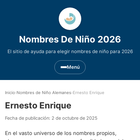
Nombres De Niño 2026
El sitio de ayuda para elegir nombres de niño para 2026
Menú
Nombres de Niño por Inicial
▾
Inicio
›
Nombres de Niño Alemanes
›
Ernesto Enrique
Nombres de niño que empiezan por A
Nombres de Regiones de España
▾
Ernesto Enrique
Nombres de niño que empiezan por B
Nombres de Niño Andaluces
Nombres de Niño Historicos
▾
Fecha de publicación:
2 de octubre de 2025
Nombres de niño que empiezan por C
Nombres de Niño Aragoneses
Nombres de niño de Origen Biblico
Nombres de Niño Extranjeros
▾
En el vasto universo de los nombres propios,
Nombres de niño que empiezan por D
Nombres de Niño Asturianos
Nombres de Niño Celtas