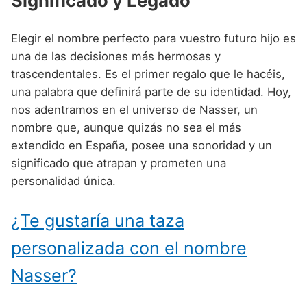
Significado y Legado
Nombres de niño que empiezan por P
Nombres de Niño Valencianos
Nombres de Niño Rumanos
Nombres de niño que empiezan por Q
Nombres de Niño Vascos
Elegir el nombre perfecto para vuestro futuro hijo es
Nombres de Niño Rusos
una de las decisiones más hermosas y
Nombres de niño que empiezan por R
Nombres de Niño Suecos
trascendentales. Es el primer regalo que le hacéis,
Nombres de niño que empiezan por S
una palabra que definirá parte de su identidad. Hoy,
nos adentramos en el universo de Nasser, un
Nombres de niño que empiezan por T
nombre que, aunque quizás no sea el más
Nombres de niño que empiezan por U
extendido en España, posee una sonoridad y un
significado que atrapan y prometen una
Nombres de niño que empiezan por V
personalidad única.
Nombres de niño que empiezan por W
¿Te gustaría una taza
Nombres de niño que empiezan por X
personalizada con el nombre
Nombres de niño que empiezan por Y
Nasser?
Nombres de niño que empiezan por Z