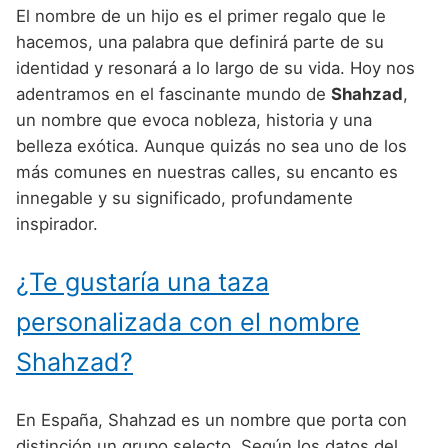
Nombres de niño que empiezan por P
Nombres de Niño Valencianos
El nombre de un hijo es el primer regalo que le
Nombres de Niño Rumanos
hacemos, una palabra que definirá parte de su
Nombres de niño que empiezan por Q
Nombres de Niño Vascos
Nombres de Niño Rusos
identidad y resonará a lo largo de su vida. Hoy nos
Nombres de niño que empiezan por R
adentramos en el fascinante mundo de
Shahzad
,
Nombres de Niño Suecos
un nombre que evoca nobleza, historia y una
Nombres de niño que empiezan por S
belleza exótica. Aunque quizás no sea uno de los
Nombres de niño que empiezan por T
más comunes en nuestras calles, su encanto es
innegable y su significado, profundamente
Nombres de niño que empiezan por U
inspirador.
Nombres de niño que empiezan por V
¿Te gustaría una taza
Nombres de niño que empiezan por W
personalizada con el nombre
Nombres de niño que empiezan por X
Shahzad?
Nombres de niño que empiezan por Y
Nombres de niño que empiezan por Z
En España, Shahzad es un nombre que porta con
distinción un grupo selecto. Según los datos del