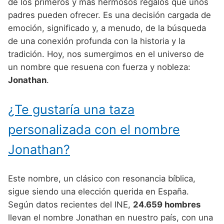
Nombres de Niño Alemanes
Buscar
de los primeros y más hermosos regalos que unos
Nombres de niño que empiezan por E
padres pueden ofrecer. Es una decisión cargada de
Nombres de Niño Baleares
Nombres de Niño Egipcios
Nombres de Niño Americanos
emoción, significado y, a menudo, de la búsqueda
Nombres de niño que empiezan por F
Nombres de Niño Canarios
Nombres de Niño Griegos
Nombres de Niño Arabes
de una conexión profunda con la historia y la
Nombres de niño que empiezan por G
tradición. Hoy, nos sumergimos en el universo de
Nombres de Niño Cantabros
Nombres de Niño Mitologicos
Nombres de Niño Chinos
un nombre que resuena con fuerza y nobleza:
Nombres de niño que empiezan por H
Nombres de Niño Castellanos
Nombres de Niño Romanos
Nombres de Niño Franceses
Jonathan
.
Nombres de niño que empiezan por I
Nombres de Niño Catalanes
Nombres de Niño Vikingos
Nombres de Niño Hispanoamericanos
¿Te gustaría una taza
Nombres de niño que empiezan por J
Nombres de Niño Extremeños
Nombres de Niño Ingleses
personalizada con el nombre
Nombres de niño que empiezan por K
Nombres de Niño Gallegos
Nombres de Niño Italianos
Jonathan?
Nombres de niño que empiezan por L
Nombres de Niño Madrileños
Nombres de Niño Japoneses
Nombres de niño que empiezan por M
Nombres de Niño Murcianos
Nombres de Niño Judíos
Este nombre, un clásico con resonancia bíblica,
Nombres de niño que empiezan por N
sigue siendo una elección querida en España.
Nombres de Niño Navarros
Nombres de Niño Marroquíes
Según datos recientes del INE,
24.659 hombres
Nombres de niño que empiezan por O
Nombres de Niño Riojanos
Nombres de Niño Portugueses
llevan el nombre Jonathan en nuestro país, con una