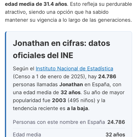
Nombres de niño que empiezan por P
edad media de 31.4 años
. Esto refleja su perdurable
Nombres de Niño Valencianos
Nombres de Niño Rumanos
atractivo, siendo una opción que ha sabido
Nombres de niño que empiezan por Q
Nombres de Niño Vascos
Nombres de Niño Rusos
mantener su vigencia a lo largo de las generaciones.
Nombres de niño que empiezan por R
Nombres de Niño Suecos
Nombres de niño que empiezan por S
Jonathan en cifras: datos
Nombres de niño que empiezan por T
oficiales del INE
Nombres de niño que empiezan por U
Según el
Instituto Nacional de Estadística
Nombres de niño que empiezan por V
(Censo a 1 de enero de 2025), hay
24.786
personas llamadas
Jonathan
en España, con
Nombres de niño que empiezan por W
una edad media de
32 años
. Su año de mayor
Nombres de niño que empiezan por X
popularidad fue
2003
(495 niños) y la
tendencia reciente es
a la baja
.
Nombres de niño que empiezan por Y
Personas con este nombre en España
24.786
Nombres de niño que empiezan por Z
Edad media
32 años