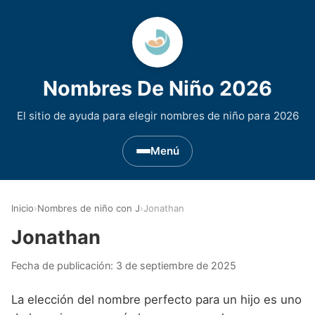
Nombres De Niño 2026
El sitio de ayuda para elegir nombres de niño para 2026
Menú
Nombres de Niño por Inicial
▾
Inicio
›
Nombres de niño con J
›
Jonathan
Nombres de niño que empiezan por A
Nombres de Regiones de España
▾
Jonathan
Nombres de niño que empiezan por B
Nombres de Niño Andaluces
Nombres de Niño Historicos
▾
Fecha de publicación:
3 de septiembre de 2025
Nombres de niño que empiezan por C
Nombres de Niño Aragoneses
Nombres de niño de Origen Biblico
Nombres de Niño Extranjeros
▾
La elección del nombre perfecto para un hijo es uno
Nombres de niño que empiezan por D
Nombres de Niño Asturianos
Nombres de Niño Celtas