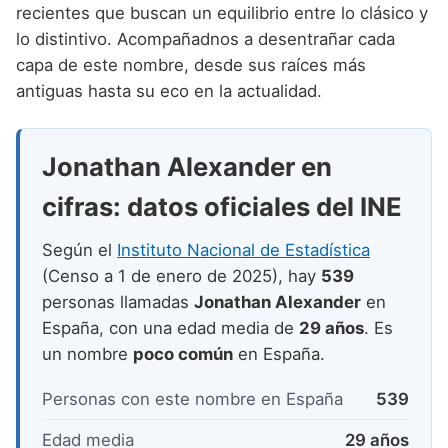
Nombres de niño que empiezan por P
recientes que buscan un equilibrio entre lo clásico y
Nombres de Niño Valencianos
Nombres de Niño Rumanos
lo distintivo. Acompañadnos a desentrañar cada
Nombres de niño que empiezan por Q
Nombres de Niño Vascos
Nombres de Niño Rusos
capa de este nombre, desde sus raíces más
Nombres de niño que empiezan por R
antiguas hasta su eco en la actualidad.
Nombres de Niño Suecos
Nombres de niño que empiezan por S
Jonathan Alexander en
Nombres de niño que empiezan por T
cifras: datos oficiales del INE
Nombres de niño que empiezan por U
Nombres de niño que empiezan por V
Según el
Instituto Nacional de Estadística
(Censo a 1 de enero de 2025), hay
539
Nombres de niño que empiezan por W
personas llamadas
Jonathan Alexander
en
Nombres de niño que empiezan por X
España, con una edad media de
29 años
. Es
un nombre
poco común
en España.
Nombres de niño que empiezan por Y
Personas con este nombre en España
539
Nombres de niño que empiezan por Z
Edad media
29 años