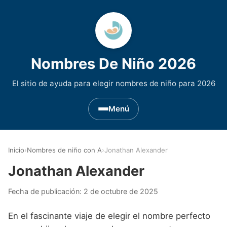
Nombres De Niño 2026
El sitio de ayuda para elegir nombres de niño para 2026
Menú
Nombres de Niño por Inicial
▾
Inicio
›
Nombres de niño con A
›
Jonathan Alexander
Nombres de niño que empiezan por A
Nombres de Regiones de España
▾
Jonathan Alexander
Nombres de niño que empiezan por B
Nombres de Niño Andaluces
Nombres de Niño Historicos
▾
Fecha de publicación:
2 de octubre de 2025
Nombres de niño que empiezan por C
Nombres de Niño Aragoneses
Nombres de niño de Origen Biblico
Nombres de Niño Extranjeros
▾
En el fascinante viaje de elegir el nombre perfecto
Nombres de niño que empiezan por D
Nombres de Niño Asturianos
Nombres de Niño Celtas