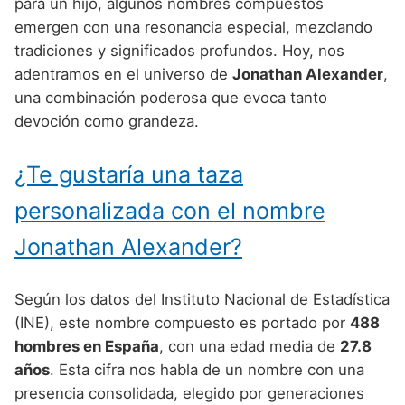
Nombres de Niño Alemanes
Buscar
para un hijo, algunos nombres compuestos
Nombres de niño que empiezan por E
emergen con una resonancia especial, mezclando
Nombres de Niño Baleares
Nombres de Niño Egipcios
Nombres de Niño Americanos
tradiciones y significados profundos. Hoy, nos
Nombres de niño que empiezan por F
Nombres de Niño Canarios
Nombres de Niño Griegos
Nombres de Niño Arabes
adentramos en el universo de
Jonathan Alexander
,
Nombres de niño que empiezan por G
una combinación poderosa que evoca tanto
Nombres de Niño Cantabros
Nombres de Niño Mitologicos
Nombres de Niño Chinos
devoción como grandeza.
Nombres de niño que empiezan por H
Nombres de Niño Castellanos
Nombres de Niño Romanos
Nombres de Niño Franceses
Nombres de niño que empiezan por I
¿Te gustaría una taza
Nombres de Niño Catalanes
Nombres de Niño Vikingos
Nombres de Niño Hispanoamericanos
Nombres de niño que empiezan por J
Nombres de Niño Extremeños
personalizada con el nombre
Nombres de Niño Ingleses
Nombres de niño que empiezan por K
Nombres de Niño Gallegos
Jonathan Alexander?
Nombres de Niño Italianos
Nombres de niño que empiezan por L
Nombres de Niño Madrileños
Nombres de Niño Japoneses
Según los datos del Instituto Nacional de Estadística
Nombres de niño que empiezan por M
Nombres de Niño Murcianos
Nombres de Niño Judíos
(INE), este nombre compuesto es portado por
488
Nombres de niño que empiezan por N
hombres en España
, con una edad media de
27.8
Nombres de Niño Navarros
Nombres de Niño Marroquíes
años
. Esta cifra nos habla de un nombre con una
Nombres de niño que empiezan por O
Nombres de Niño Riojanos
Nombres de Niño Portugueses
presencia consolidada, elegido por generaciones