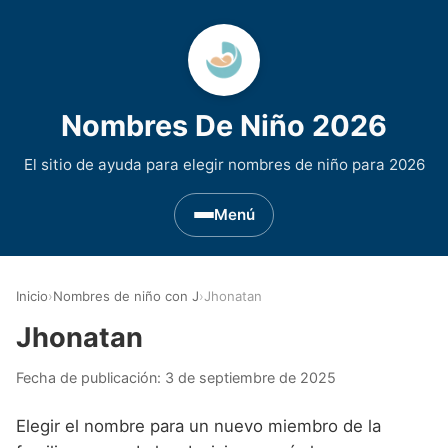
Nombres De Niño 2026
El sitio de ayuda para elegir nombres de niño para 2026
Menú
Nombres de Niño por Inicial
▾
Inicio
›
Nombres de niño con J
›
Jhonatan
Nombres de niño que empiezan por A
Nombres de Regiones de España
▾
Jhonatan
Nombres de niño que empiezan por B
Nombres de Niño Andaluces
Nombres de Niño Historicos
▾
Fecha de publicación:
3 de septiembre de 2025
Nombres de niño que empiezan por C
Nombres de Niño Aragoneses
Nombres de niño de Origen Biblico
Nombres de Niño Extranjeros
▾
Elegir el nombre para un nuevo miembro de la
Nombres de niño que empiezan por D
Nombres de Niño Asturianos
Nombres de Niño Celtas