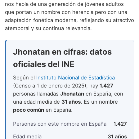
Nombres de niño que empiezan por P
nos habla de una generación de jóvenes adultos
Nombres de Niño Valencianos
Nombres de Niño Rumanos
que portan un nombre con herencia pero con una
Nombres de niño que empiezan por Q
Nombres de Niño Vascos
Nombres de Niño Rusos
adaptación fonética moderna, reflejando su atractivo
Nombres de niño que empiezan por R
atemporal y su continua relevancia.
Nombres de Niño Suecos
Nombres de niño que empiezan por S
Jhonatan en cifras: datos
Nombres de niño que empiezan por T
oficiales del INE
Nombres de niño que empiezan por U
Nombres de niño que empiezan por V
Según el
Instituto Nacional de Estadística
(Censo a 1 de enero de 2025), hay
1.427
Nombres de niño que empiezan por W
personas llamadas
Jhonatan
en España, con
Nombres de niño que empiezan por X
una edad media de
31 años
. Es un nombre
poco común
en España.
Nombres de niño que empiezan por Y
Personas con este nombre en España
1.427
Nombres de niño que empiezan por Z
Edad media
31 años