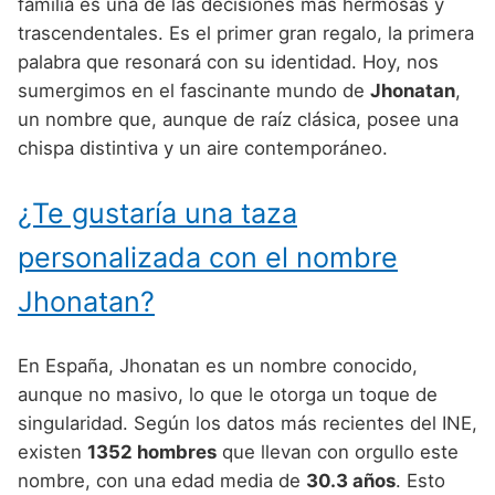
Nombres de Niño Alemanes
Buscar
familia es una de las decisiones más hermosas y
Nombres de niño que empiezan por E
trascendentales. Es el primer gran regalo, la primera
Nombres de Niño Baleares
Nombres de Niño Egipcios
Nombres de Niño Americanos
palabra que resonará con su identidad. Hoy, nos
Nombres de niño que empiezan por F
Nombres de Niño Canarios
Nombres de Niño Griegos
Nombres de Niño Arabes
sumergimos en el fascinante mundo de
Jhonatan
,
Nombres de niño que empiezan por G
un nombre que, aunque de raíz clásica, posee una
Nombres de Niño Cantabros
Nombres de Niño Mitologicos
Nombres de Niño Chinos
chispa distintiva y un aire contemporáneo.
Nombres de niño que empiezan por H
Nombres de Niño Castellanos
Nombres de Niño Romanos
Nombres de Niño Franceses
Nombres de niño que empiezan por I
¿Te gustaría una taza
Nombres de Niño Catalanes
Nombres de Niño Vikingos
Nombres de Niño Hispanoamericanos
Nombres de niño que empiezan por J
Nombres de Niño Extremeños
personalizada con el nombre
Nombres de Niño Ingleses
Nombres de niño que empiezan por K
Nombres de Niño Gallegos
Jhonatan?
Nombres de Niño Italianos
Nombres de niño que empiezan por L
Nombres de Niño Madrileños
Nombres de Niño Japoneses
En España, Jhonatan es un nombre conocido,
Nombres de niño que empiezan por M
Nombres de Niño Murcianos
Nombres de Niño Judíos
aunque no masivo, lo que le otorga un toque de
Nombres de niño que empiezan por N
singularidad. Según los datos más recientes del INE,
Nombres de Niño Navarros
Nombres de Niño Marroquíes
existen
1352 hombres
que llevan con orgullo este
Nombres de niño que empiezan por O
Nombres de Niño Riojanos
Nombres de Niño Portugueses
nombre, con una edad media de
30.3 años
. Esto