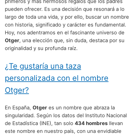
Nombres de Niño Alemanes
Buscar
primeros y más hermosos regalos que los padres
Nombres de niño que empiezan por E
pueden ofrecer. Es una decisión que resonará a lo
Nombres de Niño Baleares
Nombres de Niño Egipcios
Nombres de Niño Americanos
largo de toda una vida, y por ello, buscar un nombre
Nombres de niño que empiezan por F
Nombres de Niño Canarios
Nombres de Niño Griegos
Nombres de Niño Arabes
con historia, significado y carácter es fundamental.
Nombres de niño que empiezan por G
Hoy, nos adentramos en el fascinante universo de
Nombres de Niño Cantabros
Nombres de Niño Mitologicos
Nombres de Niño Chinos
Otger
, una elección que, sin duda, destaca por su
Nombres de niño que empiezan por H
Nombres de Niño Castellanos
Nombres de Niño Romanos
Nombres de Niño Franceses
originalidad y su profunda raíz.
Nombres de niño que empiezan por I
Nombres de Niño Catalanes
Nombres de Niño Vikingos
Nombres de Niño Hispanoamericanos
¿Te gustaría una taza
Nombres de niño que empiezan por J
Nombres de Niño Extremeños
Nombres de Niño Ingleses
personalizada con el nombre
Nombres de niño que empiezan por K
Nombres de Niño Gallegos
Nombres de Niño Italianos
Otger?
Nombres de niño que empiezan por L
Nombres de Niño Madrileños
Nombres de Niño Japoneses
Nombres de niño que empiezan por M
Nombres de Niño Murcianos
Nombres de Niño Judíos
En España,
Otger
es un nombre que abraza la
Nombres de niño que empiezan por N
singularidad. Según los datos del Instituto Nacional
Nombres de Niño Navarros
Nombres de Niño Marroquíes
de Estadística (INE), tan solo
434 hombres
llevan
Nombres de niño que empiezan por O
Nombres de Niño Riojanos
Nombres de Niño Portugueses
este nombre en nuestro país, con una envidiable