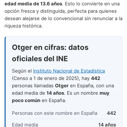
Nombres de niño que empiezan por P
edad media de 13.6 años
. Esto lo convierte en una
Nombres de Niño Valencianos
Nombres de Niño Rumanos
opción fresca y distinguida, perfecta para quienes
Nombres de niño que empiezan por Q
Nombres de Niño Vascos
Nombres de Niño Rusos
desean alejarse de lo convencional sin renunciar a la
Nombres de niño que empiezan por R
riqueza histórica.
Nombres de Niño Suecos
Nombres de niño que empiezan por S
Otger en cifras: datos
Nombres de niño que empiezan por T
oficiales del INE
Nombres de niño que empiezan por U
Nombres de niño que empiezan por V
Según el
Instituto Nacional de Estadística
(Censo a 1 de enero de 2025), hay
442
Nombres de niño que empiezan por W
personas llamadas
Otger
en España, con una
Nombres de niño que empiezan por X
edad media de
14 años
. Es un nombre
muy
poco común
en España.
Nombres de niño que empiezan por Y
Personas con este nombre en España
442
Nombres de niño que empiezan por Z
Edad media
14 años