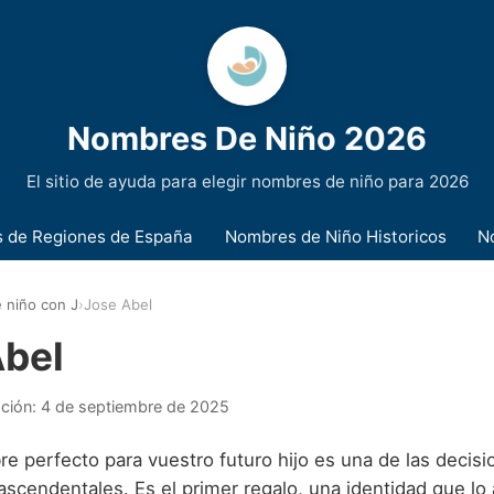
Nombres De Niño 2026
El sitio de ayuda para elegir nombres de niño para 2026
 de Regiones de España
Nombres de Niño Historicos
N
 niño con J
›
Jose Abel
Abel
ación:
4 de septiembre de 2025
re perfecto para vuestro futuro hijo es una de las decis
ascendentales. Es el primer regalo, una identidad que l