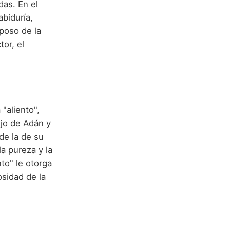
das. En el
biduría,
poso de la
tor, el
ijo de Adán y
de la de su
la pureza y la
nto" le otorga
osidad de la