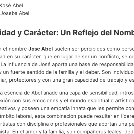
 Xosé Abel
 Joseba Abel
idad y Carácter: Un Reflejo del Nom
an el nombre
Jose Abel
suelen ser percibidos como pers
ad en su carácter, que en lugar de ser un conflicto, se c
 La influencia de José aporta una base de responsabilida
un fuerte sentido de la familia y el deber. Son individu
iar, protectores y con una gran capacidad de trabajo y e
la esencia de Abel añade una capa de sensibilidad, intro
xión con sus emociones y el mundo espiritual o artístic
eativos y poseen una empatía innata que les permite co
ámbito laboral, esta combinación puede resultar en líder
rtistas con disciplina o profesionales que aportan una p
sta. En el amor y la familia, son compañeros leales, ded