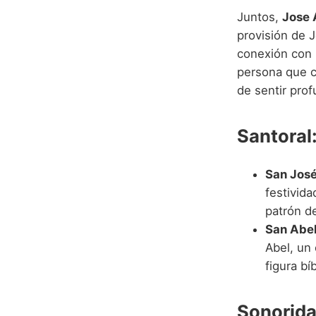
Juntos,
Jose 
provisión de J
conexión con 
persona que co
de sentir pro
Santoral:
San Jos
festivida
patrón de
San Abe
Abel, un 
figura bí
Sonorida