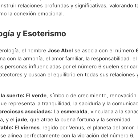
struir relaciones profundas y significativas, valorando t
omo la conexión emocional.
gía y Esoterismo
rología, el nombre
Jose Abel
se asocia con el número
 con la armonía, el amor familiar, la responsabilidad, el 
s personas influenciadas por el número 6 suelen ser car
otectores y buscan el equilibrio en todas sus relaciones
 la suerte
: El
verde
, símbolo de crecimiento, renovación y
que representa la tranquilidad, la sabiduría y la comunicac
preciosas asociadas
: La
esmeralda
, vinculada a la sana
a, y el
jade
, que atrae la buena fortuna y la serenidad.
rable
: El
viernes
, regido por Venus, el planeta del amor, l
 se alinea perfectamente con la vibración del número 6.