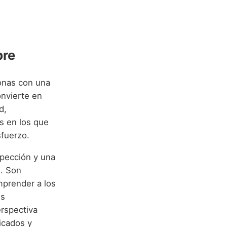
bre
onas con una
onvierte en
d,
os en los que
sfuerzo.
spección y una
o. Son
mprender a los
es
erspectiva
icados y