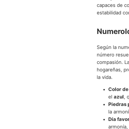
capaces de con
estabilidad c
Numerolo
Según la nume
número resuena
compasión. La
hogareñas, pr
la vida.
Color de
el
azul
, 
Piedras 
la armoní
Día favo
armonía,