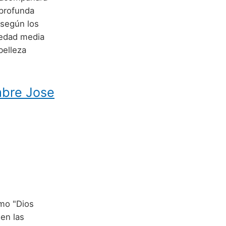
profunda
 según los
 edad media
belleza
mbre Jose
en las