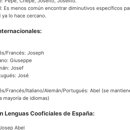
: Pepe, Chepe, Joseíto, Joselito.
l: Es menos común encontrar diminutivos específicos par
 ya lo hace cercano.
nternacionales:
lés/Francés: Joseph
iano: Giuseppe
mán: Josef
tugués: José
lés/Francés/Italiano/Alemán/Portugués: Abel (se mantien
la mayoría de idiomas)
en Lenguas Cooficiales de España:
 Josep Abel