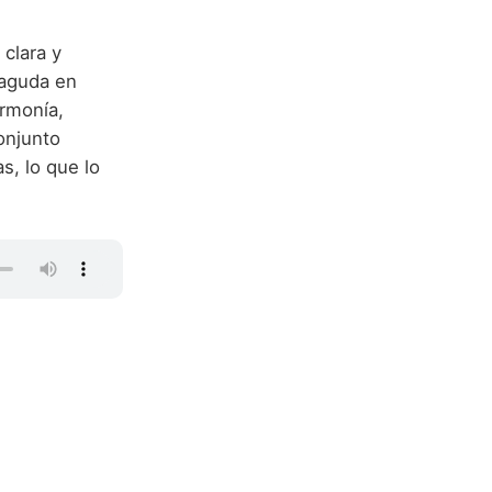
clara y
 aguda en
armonía,
onjunto
s, lo que lo