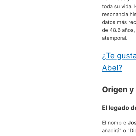
toda su vida.
resonancia his
datos más rec
de 48.6 años,
atemporal.
¿Te gusta
Abel?
Origen y
El legado d
El nombre
Jo
añadirá" o "D