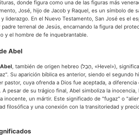
ituras, donde figura como una de las figuras más venera
mento, José, hijo de Jacob y Raquel, es un símbolo de sa
 y liderazgo. En el Nuevo Testamento, San José es el es
 padre terrenal de Jesús, encarnando la figura del protec
to y el hombre de fe inquebrantable.
 de Abel
Abel
, también de origen hebreo (הֶבֶל, «Hevel»), significa "aliento",
az". Su aparición bíblica es anterior, siendo el segundo h
er pastor, cuya ofrenda a Dios fue aceptada, a diferencia 
A pesar de su trágico final, Abel simboliza la inocencia, 
a inocente, un mártir. Este significado de "fugaz" o "alie
d filosófica y una conexión con la transitoriedad y preci
gnificados