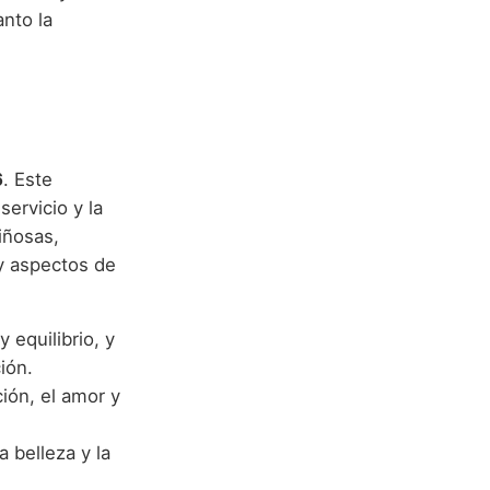
anto la
6
. Este
servicio y la
iñosas,
 y aspectos de
 equilibrio, y
ión.
ción, el amor y
a belleza y la