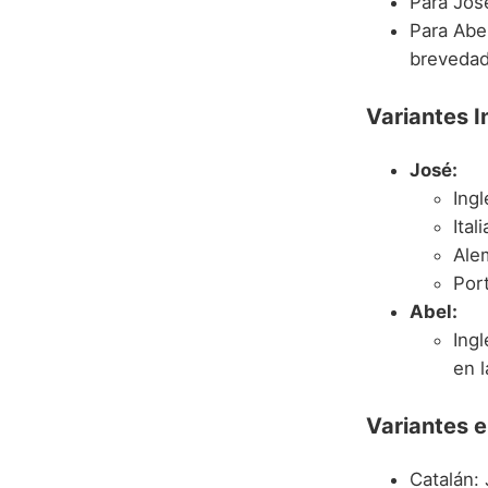
Para José
Para Abe
brevedad
Variantes I
José:
Ing
Ital
Ale
Por
Abel:
Ing
en 
Variantes 
Catalán: