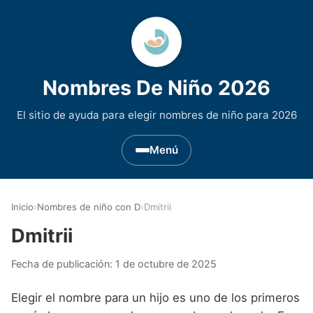
Nombres De Niño 2026
El sitio de ayuda para elegir nombres de niño para 2026
Menú
Nombres de Niño por Inicial
▾
Inicio
›
Nombres de niño con D
›
Dmitrii
Nombres de niño que empiezan por A
Nombres de Regiones de España
▾
Dmitrii
Nombres de niño que empiezan por B
Nombres de Niño Andaluces
Nombres de Niño Historicos
▾
Fecha de publicación:
1 de octubre de 2025
Nombres de niño que empiezan por C
Nombres de Niño Aragoneses
Nombres de niño de Origen Biblico
Nombres de Niño Extranjeros
▾
Elegir el nombre para un hijo es uno de los primeros
Nombres de niño que empiezan por D
Nombres de Niño Asturianos
Nombres de Niño Celtas