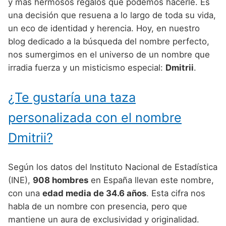
Nombres de Niño Alemanes
Buscar
y más hermosos regalos que podemos hacerle. Es
Nombres de niño que empiezan por E
una decisión que resuena a lo largo de toda su vida,
Nombres de Niño Baleares
Nombres de Niño Egipcios
Nombres de Niño Americanos
un eco de identidad y herencia. Hoy, en nuestro
Nombres de niño que empiezan por F
Nombres de Niño Canarios
Nombres de Niño Griegos
Nombres de Niño Arabes
blog dedicado a la búsqueda del nombre perfecto,
Nombres de niño que empiezan por G
nos sumergimos en el universo de un nombre que
Nombres de Niño Cantabros
Nombres de Niño Mitologicos
Nombres de Niño Chinos
irradia fuerza y un misticismo especial:
Dmitrii
.
Nombres de niño que empiezan por H
Nombres de Niño Castellanos
Nombres de Niño Romanos
Nombres de Niño Franceses
Nombres de niño que empiezan por I
¿Te gustaría una taza
Nombres de Niño Catalanes
Nombres de Niño Vikingos
Nombres de Niño Hispanoamericanos
Nombres de niño que empiezan por J
Nombres de Niño Extremeños
personalizada con el nombre
Nombres de Niño Ingleses
Nombres de niño que empiezan por K
Nombres de Niño Gallegos
Dmitrii?
Nombres de Niño Italianos
Nombres de niño que empiezan por L
Nombres de Niño Madrileños
Nombres de Niño Japoneses
Según los datos del Instituto Nacional de Estadística
Nombres de niño que empiezan por M
Nombres de Niño Murcianos
Nombres de Niño Judíos
(INE),
908 hombres
en España llevan este nombre,
Nombres de niño que empiezan por N
con una
edad media de 34.6 años
. Esta cifra nos
Nombres de Niño Navarros
Nombres de Niño Marroquíes
habla de un nombre con presencia, pero que
Nombres de niño que empiezan por O
Nombres de Niño Riojanos
Nombres de Niño Portugueses
mantiene un aura de exclusividad y originalidad.