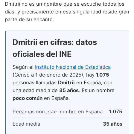
Nombres de niño que empiezan por P
Dmitrii no es un nombre que se escuche todos los
Nombres de Niño Valencianos
Nombres de Niño Rumanos
días, y precisamente en esa singularidad reside gran
Nombres de niño que empiezan por Q
Nombres de Niño Vascos
Nombres de Niño Rusos
parte de su encanto.
Nombres de niño que empiezan por R
Nombres de Niño Suecos
Nombres de niño que empiezan por S
Dmitrii en cifras: datos
Nombres de niño que empiezan por T
oficiales del INE
Nombres de niño que empiezan por U
Según el
Instituto Nacional de Estadística
Nombres de niño que empiezan por V
(Censo a 1 de enero de 2025), hay
1.075
personas llamadas
Dmitrii
en España, con
Nombres de niño que empiezan por W
una edad media de
35 años
. Es un nombre
Nombres de niño que empiezan por X
poco común
en España.
Nombres de niño que empiezan por Y
Personas con este nombre en España
1.075
Nombres de niño que empiezan por Z
Edad media
35 años