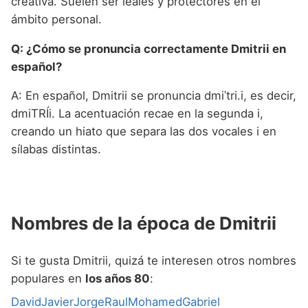
creativa. Suelen ser leales y protectores en el
ámbito personal.
Q: ¿Cómo se pronuncia correctamente Dmitrii en
español?
A: En español, Dmitrii se pronuncia dmiˈtri.i, es decir,
dmiTRÍi. La acentuación recae en la segunda i,
creando un hiato que separa las dos vocales i en
sílabas distintas.
Nombres de la época de Dmitrii
Si te gusta Dmitrii, quizá te interesen otros nombres
populares en
los años 80
:
David
Javier
Jorge
Raul
Mohamed
Gabriel