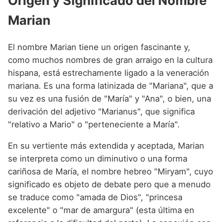
Origen y Significado del Nombre
Nombres de niño que empiezan por P
Nombres de Niño Valencianos
Nombres de Niño Rumanos
Marian
Nombres de niño que empiezan por Q
Nombres de Niño Vascos
Nombres de Niño Rusos
Nombres de niño que empiezan por R
El nombre Marian tiene un origen fascinante y,
Nombres de Niño Suecos
como muchos nombres de gran arraigo en la cultura
Nombres de niño que empiezan por S
hispana, está estrechamente ligado a la veneración
Nombres de niño que empiezan por T
mariana. Es una forma latinizada de "Mariana", que a
su vez es una fusión de "María" y "Ana", o bien, una
Nombres de niño que empiezan por U
derivación del adjetivo "Marianus", que significa
Nombres de niño que empiezan por V
"relativo a Mario" o "perteneciente a María".
Nombres de niño que empiezan por W
En su vertiente más extendida y aceptada, Marian
se interpreta como un diminutivo o una forma
Nombres de niño que empiezan por X
cariñosa de María, el nombre hebreo "Miryam", cuyo
Nombres de niño que empiezan por Y
significado es objeto de debate pero que a menudo
se traduce como "amada de Dios", "princesa
Nombres de niño que empiezan por Z
excelente" o "mar de amargura" (esta última en