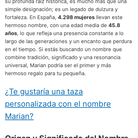
Nombres de Niño Alemanes
Buscar
su profunda raíz histórica, es mucho más que una
Nombres de niño que empiezan por E
simple designación; es un legado de dulzura y
Nombres de Niño Baleares
Nombres de Niño Egipcios
Nombres de Niño Americanos
fortaleza. En España,
4.298 mujeres
llevan este
Nombres de niño que empiezan por F
Nombres de Niño Canarios
Nombres de Niño Griegos
Nombres de Niño Arabes
hermoso nombre, con una edad media de
45.8
Nombres de niño que empiezan por G
años
, lo que refleja una presencia constante a lo
Nombres de Niño Cantabros
Nombres de Niño Mitologicos
Nombres de Niño Chinos
largo de las generaciones y un encanto que perdura
Nombres de niño que empiezan por H
Nombres de Niño Castellanos
Nombres de Niño Romanos
Nombres de Niño Franceses
en el tiempo. Si estás buscando un nombre que
Nombres de niño que empiezan por I
combine tradición, significado y una resonancia
Nombres de Niño Catalanes
Nombres de Niño Vikingos
Nombres de Niño Hispanoamericanos
universal, Marian podría ser el primer y más
Nombres de niño que empiezan por J
Nombres de Niño Extremeños
Nombres de Niño Ingleses
hermoso regalo para tu pequeña.
Nombres de niño que empiezan por K
Nombres de Niño Gallegos
Nombres de Niño Italianos
¿Te gustaría una taza
Nombres de niño que empiezan por L
Nombres de Niño Madrileños
Nombres de Niño Japoneses
personalizada con el nombre
Nombres de niño que empiezan por M
Nombres de Niño Murcianos
Nombres de Niño Judíos
Marian?
Nombres de niño que empiezan por N
Nombres de Niño Navarros
Nombres de Niño Marroquíes
Nombres de niño que empiezan por O
Nombres de Niño Riojanos
Nombres de Niño Portugueses