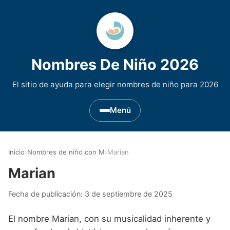
Nombres De Niño 2026
El sitio de ayuda para elegir nombres de niño para 2026
Menú
Nombres de Niño por Inicial
▾
Inicio
›
Nombres de niño con M
›
Marian
Nombres de niño que empiezan por A
Nombres de Regiones de España
▾
Marian
Nombres de niño que empiezan por B
Nombres de Niño Andaluces
Nombres de Niño Historicos
▾
Fecha de publicación:
3 de septiembre de 2025
Nombres de niño que empiezan por C
Nombres de Niño Aragoneses
Nombres de niño de Origen Biblico
Nombres de Niño Extranjeros
▾
El nombre Marian, con su musicalidad inherente y
Nombres de niño que empiezan por D
Nombres de Niño Asturianos
Nombres de Niño Celtas