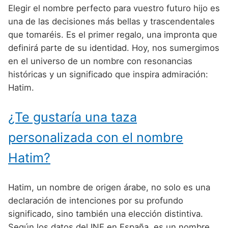
Nombres de niño que empiezan por P
Nombres de Niño Valencianos
Elegir el nombre perfecto para vuestro futuro hijo es
Nombres de Niño Rumanos
una de las decisiones más bellas y trascendentales
Nombres de niño que empiezan por Q
Nombres de Niño Vascos
Nombres de Niño Rusos
que tomaréis. Es el primer regalo, una impronta que
Nombres de niño que empiezan por R
definirá parte de su identidad. Hoy, nos sumergimos
Nombres de Niño Suecos
en el universo de un nombre con resonancias
Nombres de niño que empiezan por S
históricas y un significado que inspira admiración:
Nombres de niño que empiezan por T
Hatim.
Nombres de niño que empiezan por U
¿Te gustaría una taza
Nombres de niño que empiezan por V
personalizada con el nombre
Nombres de niño que empiezan por W
Hatim?
Nombres de niño que empiezan por X
Nombres de niño que empiezan por Y
Hatim, un nombre de origen árabe, no solo es una
declaración de intenciones por su profundo
Nombres de niño que empiezan por Z
significado, sino también una elección distintiva.
Según los datos del INE en España, es un nombre