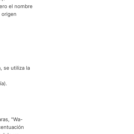
pero el nombre
 origen
se utiliza la
ía).
aras, "Wa-
acentuación