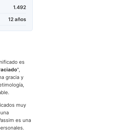
1.492
12 años
raciado
",
na gracia y
timología,
able.
ficados muy
 una
 Wassim es una
personales.