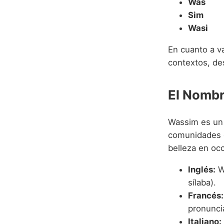
Was
Sim
Wasi
En cuanto a va
contextos, de
El Nombr
Wassim es un 
comunidades c
belleza en oc
Inglés:
Wa
sílaba).
Francés:
pronunci
Italiano: