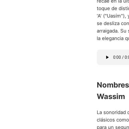
recae en la úl
toque de dist
'A' ("Uasím"),
se desliza co
arraigada. Su
la elegancia q
Nombres
Wassim
La sonoridad 
clásicos como
para un segun