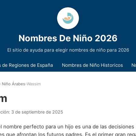
Nombres De Niño 2026
El sitio de ayuda para elegir nombres de niño para 2026
 de Regiones de España
Nombres de Niño Historicos
N
 Niño Árabes
›
Wassim
im
ación:
3 de septiembre de 2025
el nombre perfecto para un hijo es una de las decisiones
s que afrontan los futuros padres. Es el primer gran reg