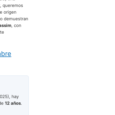
y, queremos
e origen
mo demuestran
assim
, con
nte
mbre
025), hay
 de
12 años
.