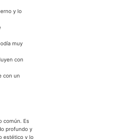
erno y lo
e
elodía muy
luyen con
e con un
lo común. Es
ado profundo y
 estético y lo