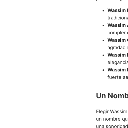
Wassim 
tradiciona
Wassim 
compleme
Wassim G
agradabl
Wassim 
elegancia
Wassim 
fuerte s
Un Nombr
Elegir Wassim
un nombre que
una sonoridad 