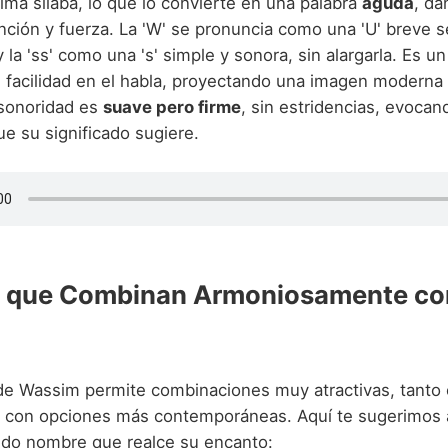
tima sílaba, lo que lo convierte en una palabra
aguda
, dá
inción y fuerza. La 'W' se pronuncia como una 'U' breve 
 y la 'ss' como una 's' simple y sonora, sin alargarla. Es 
n facilidad en el habla, proyectando una imagen moderna 
 sonoridad es
suave pero firme
, sin estridencias, evocand
ue su significado sugiere.
 que Combinan Armoniosamente co
de Wassim permite combinaciones muy atractivas, tant
 con opciones más contemporáneas. Aquí te sugerimos 
do nombre que realce su encanto: