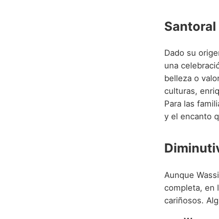
Santoral
Dado su origen
una celebració
belleza o val
culturas, enri
Para las famil
y el encanto q
Diminuti
Aunque Wassim
completa, en l
cariñosos. Alg