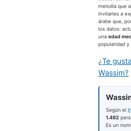
melodía que a
invitarles a e
árabe que, po
los datos: ac
una
edad medi
popularidad y 
¿Te gusta
Wassim?
Wassim 
Según el
I
1.492
pers
Es un no