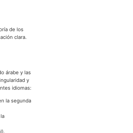
ría de los
ación clara.
o árabe y las
ngularidad y
entes idiomas:
en la segunda
la
l).