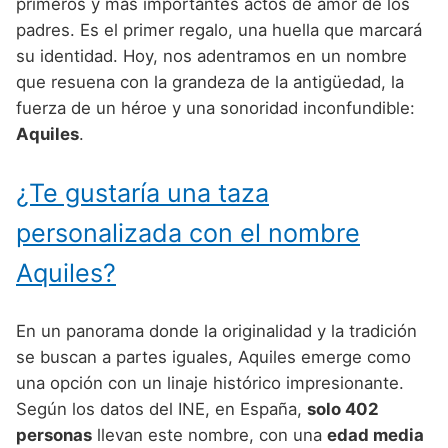
Nombres de Niño Alemanes
Buscar
primeros y más importantes actos de amor de los
Nombres de niño que empiezan por E
padres. Es el primer regalo, una huella que marcará
Nombres de Niño Baleares
Nombres de Niño Egipcios
Nombres de Niño Americanos
su identidad. Hoy, nos adentramos en un nombre
Nombres de niño que empiezan por F
Nombres de Niño Canarios
Nombres de Niño Griegos
Nombres de Niño Arabes
que resuena con la grandeza de la antigüedad, la
Nombres de niño que empiezan por G
fuerza de un héroe y una sonoridad inconfundible:
Nombres de Niño Cantabros
Nombres de Niño Mitologicos
Nombres de Niño Chinos
Aquiles
.
Nombres de niño que empiezan por H
Nombres de Niño Castellanos
Nombres de Niño Romanos
Nombres de Niño Franceses
Nombres de niño que empiezan por I
¿Te gustaría una taza
Nombres de Niño Catalanes
Nombres de Niño Vikingos
Nombres de Niño Hispanoamericanos
Nombres de niño que empiezan por J
Nombres de Niño Extremeños
personalizada con el nombre
Nombres de Niño Ingleses
Nombres de niño que empiezan por K
Nombres de Niño Gallegos
Aquiles?
Nombres de Niño Italianos
Nombres de niño que empiezan por L
Nombres de Niño Madrileños
Nombres de Niño Japoneses
En un panorama donde la originalidad y la tradición
Nombres de niño que empiezan por M
Nombres de Niño Murcianos
Nombres de Niño Judíos
se buscan a partes iguales, Aquiles emerge como
Nombres de niño que empiezan por N
una opción con un linaje histórico impresionante.
Nombres de Niño Navarros
Nombres de Niño Marroquíes
Según los datos del INE, en España,
solo 402
Nombres de niño que empiezan por O
Nombres de Niño Riojanos
Nombres de Niño Portugueses
personas
llevan este nombre, con una
edad media