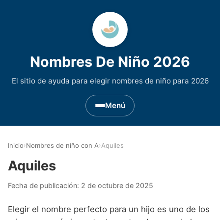
Nombres De Niño 2026
El sitio de ayuda para elegir nombres de niño para 2026
Menú
Nombres de Niño por Inicial
▾
Inicio
›
Nombres de niño con A
›
Aquiles
Nombres de niño que empiezan por A
Nombres de Regiones de España
▾
Aquiles
Nombres de niño que empiezan por B
Nombres de Niño Andaluces
Nombres de Niño Historicos
▾
Fecha de publicación:
2 de octubre de 2025
Nombres de niño que empiezan por C
Nombres de Niño Aragoneses
Nombres de niño de Origen Biblico
Nombres de Niño Extranjeros
▾
Elegir el nombre perfecto para un hijo es uno de los
Nombres de niño que empiezan por D
Nombres de Niño Asturianos
Nombres de Niño Celtas