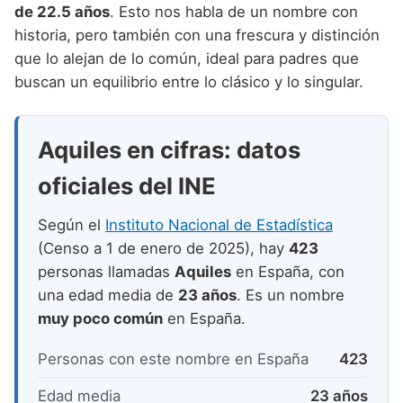
Nombres de niño que empiezan por P
de 22.5 años
. Esto nos habla de un nombre con
Nombres de Niño Valencianos
Nombres de Niño Rumanos
historia, pero también con una frescura y distinción
Nombres de niño que empiezan por Q
Nombres de Niño Vascos
Nombres de Niño Rusos
que lo alejan de lo común, ideal para padres que
Nombres de niño que empiezan por R
buscan un equilibrio entre lo clásico y lo singular.
Nombres de Niño Suecos
Nombres de niño que empiezan por S
Aquiles en cifras: datos
Nombres de niño que empiezan por T
oficiales del INE
Nombres de niño que empiezan por U
Nombres de niño que empiezan por V
Según el
Instituto Nacional de Estadística
(Censo a 1 de enero de 2025), hay
423
Nombres de niño que empiezan por W
personas llamadas
Aquiles
en España, con
Nombres de niño que empiezan por X
una edad media de
23 años
. Es un nombre
muy poco común
en España.
Nombres de niño que empiezan por Y
Personas con este nombre en España
423
Nombres de niño que empiezan por Z
Edad media
23 años