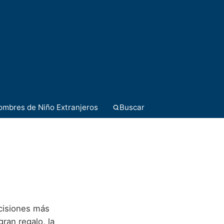
ombres de Niño Extranjeros
Buscar
ecisiones más
gran regalo, la