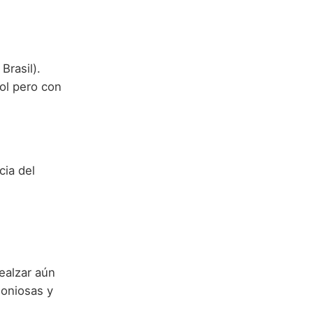
.
Brasil).
ol pero con
cia del
ealzar aún
moniosas y