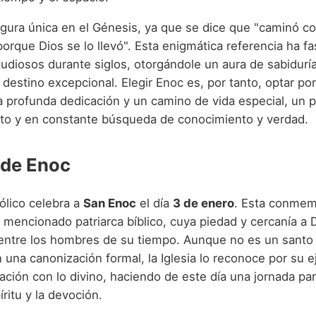
igura única en el Génesis, ya que se dice que "caminó co
orque Dios se lo llevó". Esta enigmática referencia ha f
tudiosos durante siglos, otorgándole un aura de sabidurí
n destino excepcional. Elegir Enoc es, por tanto, optar p
 profunda dedicación y un camino de vida especial, un 
ieto y en constante búsqueda de conocimiento y verdad.
 de Enoc
tólico celebra a
San Enoc
el día
3 de enero
. Esta conmem
 mencionado patriarca bíblico, cuya piedad y cercanía a D
 entre los hombres de su tiempo. Aunque no es un santo 
n una canonización formal, la Iglesia lo reconoce por su 
lación con lo divino, haciendo de este día una jornada par
ritu y la devoción.