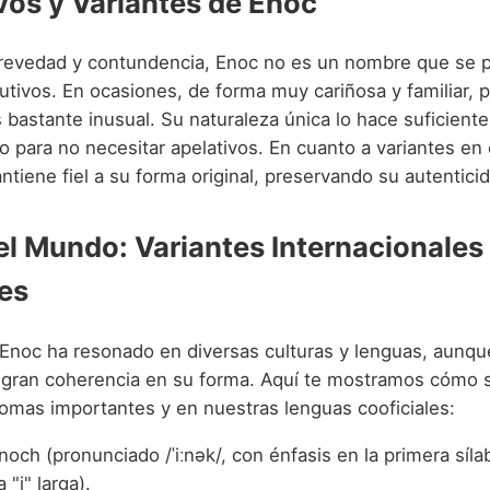
vos y Variantes de Enoc
revedad y contundencia, Enoc no es un nombre que se p
tivos. En ocasiones, de forma muy cariñosa y familiar, p
s bastante inusual. Su naturaleza única lo hace suficien
o para no necesitar apelativos. En cuanto a variantes en 
iene fiel a su forma original, preservando su autenticid
el Mundo: Variantes Internacionales
es
e Enoc ha resonado en diversas culturas y lenguas, aunq
gran coherencia en su forma. Aquí te mostramos cómo 
iomas importantes y en nuestras lenguas cooficiales:
och (pronunciado /ˈiːnək/, con énfasis en la primera sílab
"i" larga).