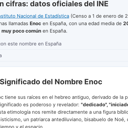
 cifras: datos oficiales del INE
nstituto Nacional de Estadística
(Censo a 1 de enero de 2
nas llamadas
Enoc
en España, con una edad media de
2
e
muy poco común
en España.
con este nombre en España
a
 Significado del Nombre Enoc
c tiene sus raíces en el hebreo antiguo, derivado de la 
significado es poderoso y revelador:
"dedicado", "iniciad
sta etimología nos remite directamente a una figura bíbli
isticismo, un patriarca antediluviano, bisabuelo de Noé, 
tiempo y el espacio.