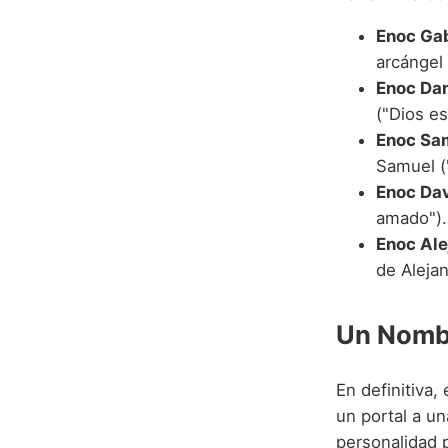
Enoc Gab
arcángel
Enoc Dan
("Dios es
Enoc Sa
Samuel (
Enoc Dav
amado").
Enoc Ale
de Alejan
Un Nombr
En definitiva,
un portal a un
personalidad p