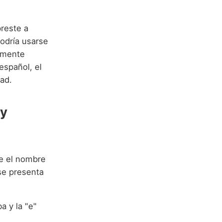
reste a
odría usarse
temente
español, el
ad.
 y
ue el nombre
se presenta
a y la "e"