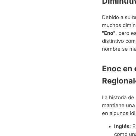
Diminuti
Debido a su b
muchos diminu
"Eno"
, pero e
distintivo com
nombre se mant
Enoc en 
Regional
La historia d
mantiene una 
en algunos id
Inglés:
En
como una 