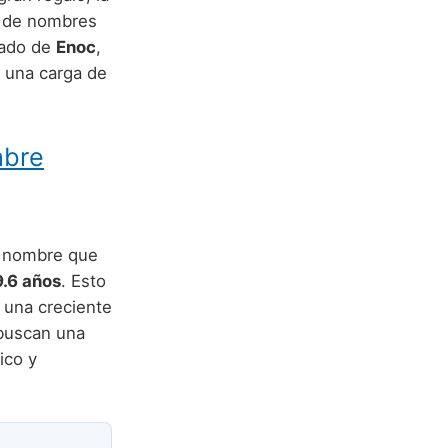
a de nombres
cado de
Enoc
,
 una carga de
mbre
un nombre que
.6 años
. Esto
 una creciente
 buscan una
ico y