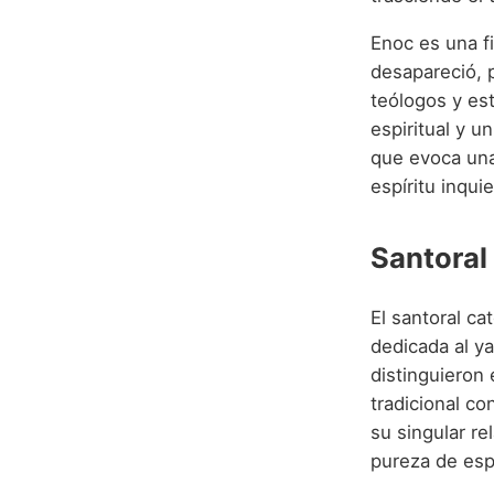
Enoc es una f
desapareció, p
teólogos y es
espiritual y u
que evoca una
espíritu inqu
Santoral
El santoral ca
dedicada al ya
distinguieron
tradicional co
su singular re
pureza de espí