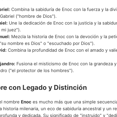
riel:
Combina la sabiduría de Enoc con la fuerza y la div
 Gabriel ("hombre de Dios").
iel:
Une la dedicación de Enoc con la justicia y la sabidu
 mi juez").
muel:
Mezcla la historia de Enoc con la devoción y la peti
"su nombre es Dios" o "escuchado por Dios").
id:
Combina la profundidad de Enoc con el amado y valie
jandro:
Fusiona el misticismo de Enoc con la grandeza y 
dro ("el protector de los hombres").
e con Legado y Distinción
 el nombre
Enoc
es mucho más que una simple secuencia 
a historia milenaria, un eco de sabiduría ancestral y un r
rofunda y dedicada. Su significado de "instruido" y "ded