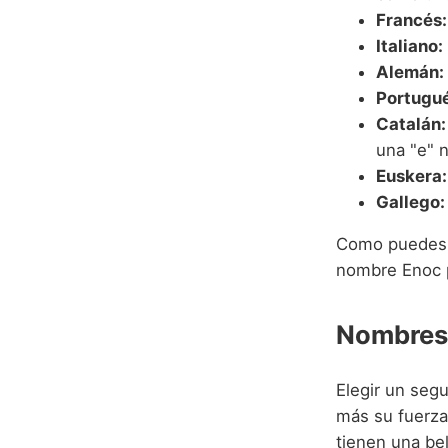
Francés:
Italiano:
Alemán:
Portugué
Catalán:
una "e" n
Euskera:
Gallego:
Como puedes o
nombre Enoc p
Nombres
Elegir un se
más su fuerza
tienen una bel