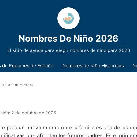
Nombres De Niño 2026
El sitio de ayuda para elegir nombres de niño para 2026
 de Regiones de España
Nombres de Niño Historicos
N
 niño con E
›
Enoc
ación:
2 de octubre de 2025
bre para un nuevo miembro de la familia es una de las d
nificativas que afrontan los futuros padres. Es el primer 