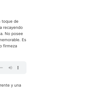
n toque de
za recayendo
ima. No posee
e memorable. Es
o firmeza
erente y una