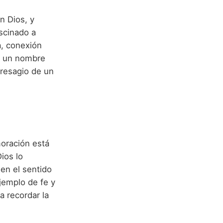
n Dios, y
ascinado a
a, conexión
or un nombre
presagio de un
oración está
ios lo
en el sentido
ejemplo de fe y
a recordar la