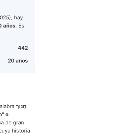
025), hay
0 años
. Es
442
20 años
palabra
חֲנוֹךְ
o" o
ca de gran
cuya historia