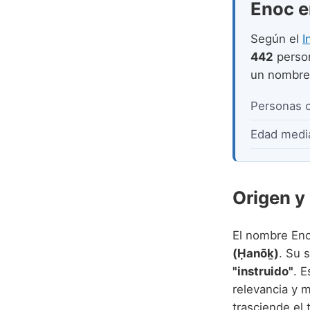
Enoc en
Según el
I
442
perso
un nombr
Personas 
Edad medi
Origen y
El nombre Eno
(Ḥanōḵ)
. Su 
"instruido"
. E
relevancia y m
trasciende el 