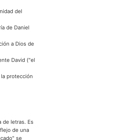
inidad del
ría de Daniel
ción a Dios de
nte David ("el
la protección
de letras. Es
eflejo de una
icado" se