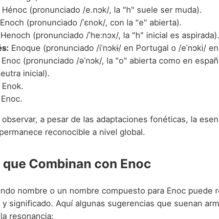
Hénoc (pronunciado /e.nɔk/, la "h" suele ser muda).
Enoch (pronunciado /ˈɛnok/, con la "e" abierta).
Henoch (pronunciado /ˈheːnɔx/, la "h" inicial es aspirada)
s:
Enoque (pronunciado /iˈnɔkɨ/ en Portugal o /eˈnɔki/ en 
Enoc (pronunciado /əˈnɔk/, la "o" abierta como en españ
eutra inicial).
Enok.
Enoc.
bservar, a pesar de las adaptaciones fonéticas, la esen
ermanece reconocible a nivel global.
 que Combinan con Enoc
gundo nombre o un nombre compuesto para Enoc puede r
 y significado. Aquí algunas sugerencias que suenan ar
la resonancia: