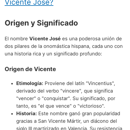
Vicente Jose?
Nombres de niño que empiezan por P
Nombres de Niño Valencianos
Nombres de Niño Rumanos
Nombres de niño que empiezan por Q
Nombres de Niño Vascos
Nombres de Niño Rusos
Origen y Significado
Nombres de niño que empiezan por R
Nombres de Niño Suecos
Nombres de niño que empiezan por S
El nombre
Vicente José
es una poderosa unión de
dos pilares de la onomástica hispana, cada uno con
Nombres de niño que empiezan por T
una historia rica y un significado profundo:
Nombres de niño que empiezan por U
Origen de Vicente
Nombres de niño que empiezan por V
Nombres de niño que empiezan por W
Etimología:
Proviene del latín "Vincentius",
derivado del verbo "vincere", que significa
Nombres de niño que empiezan por X
"vencer" o "conquistar". Su significado, por
Nombres de niño que empiezan por Y
tanto, es "el que vence" o "victorioso".
Historia:
Este nombre ganó gran popularidad
Nombres de niño que empiezan por Z
gracias a San Vicente Mártir, un diácono del
siglo III martirizado en Valencia. Su resistencia