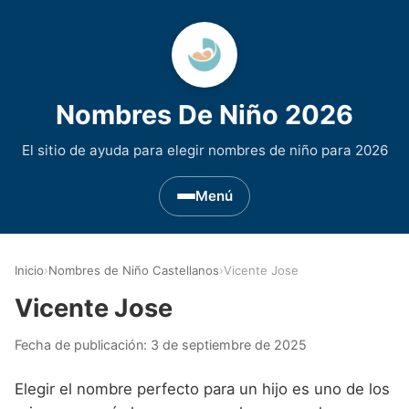
Nombres De Niño 2026
El sitio de ayuda para elegir nombres de niño para 2026
Menú
Nombres de Niño por Inicial
▾
Inicio
›
Nombres de Niño Castellanos
›
Vicente Jose
Nombres de niño que empiezan por A
Nombres de Regiones de España
▾
Vicente Jose
Nombres de niño que empiezan por B
Nombres de Niño Andaluces
Nombres de Niño Historicos
▾
Fecha de publicación:
3 de septiembre de 2025
Nombres de niño que empiezan por C
Nombres de Niño Aragoneses
Nombres de niño de Origen Biblico
Nombres de Niño Extranjeros
▾
Elegir el nombre perfecto para un hijo es uno de los
Nombres de niño que empiezan por D
Nombres de Niño Asturianos
Nombres de Niño Celtas