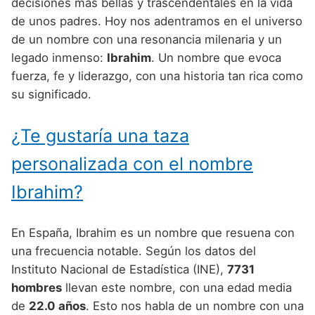
Nombres de Niño Alemanes
Buscar
decisiones más bellas y trascendentales en la vida
Nombres de niño que empiezan por E
de unos padres. Hoy nos adentramos en el universo
Nombres de Niño Baleares
Nombres de Niño Egipcios
Nombres de Niño Americanos
de un nombre con una resonancia milenaria y un
Nombres de niño que empiezan por F
Nombres de Niño Canarios
Nombres de Niño Griegos
Nombres de Niño Arabes
legado inmenso:
Ibrahim
. Un nombre que evoca
Nombres de niño que empiezan por G
fuerza, fe y liderazgo, con una historia tan rica como
Nombres de Niño Cantabros
Nombres de Niño Mitologicos
Nombres de Niño Chinos
su significado.
Nombres de niño que empiezan por H
Nombres de Niño Castellanos
Nombres de Niño Romanos
Nombres de Niño Franceses
Nombres de niño que empiezan por I
¿Te gustaría una taza
Nombres de Niño Catalanes
Nombres de Niño Vikingos
Nombres de Niño Hispanoamericanos
Nombres de niño que empiezan por J
Nombres de Niño Extremeños
personalizada con el nombre
Nombres de Niño Ingleses
Nombres de niño que empiezan por K
Nombres de Niño Gallegos
Ibrahim?
Nombres de Niño Italianos
Nombres de niño que empiezan por L
Nombres de Niño Madrileños
Nombres de Niño Japoneses
En España, Ibrahim es un nombre que resuena con
Nombres de niño que empiezan por M
Nombres de Niño Murcianos
Nombres de Niño Judíos
una frecuencia notable. Según los datos del
Nombres de niño que empiezan por N
Instituto Nacional de Estadística (INE),
7731
Nombres de Niño Navarros
Nombres de Niño Marroquíes
hombres
llevan este nombre, con una edad media
Nombres de niño que empiezan por O
Nombres de Niño Riojanos
Nombres de Niño Portugueses
de
22.0 años
. Esto nos habla de un nombre con una