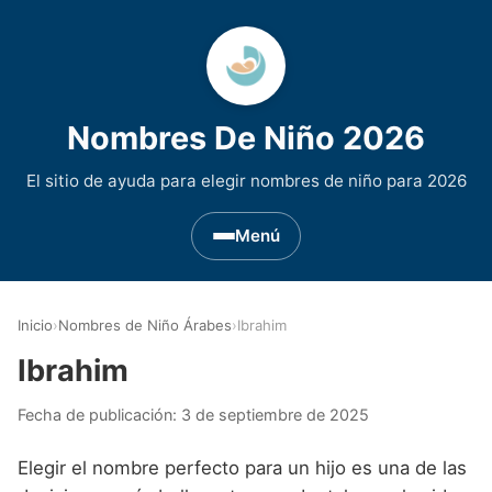
Nombres De Niño 2026
El sitio de ayuda para elegir nombres de niño para 2026
Menú
Nombres de Niño por Inicial
▾
Inicio
›
Nombres de Niño Árabes
›
Ibrahim
Nombres de niño que empiezan por A
Nombres de Regiones de España
▾
Ibrahim
Nombres de niño que empiezan por B
Nombres de Niño Andaluces
Nombres de Niño Historicos
▾
Fecha de publicación:
3 de septiembre de 2025
Nombres de niño que empiezan por C
Nombres de Niño Aragoneses
Nombres de niño de Origen Biblico
Nombres de Niño Extranjeros
▾
Elegir el nombre perfecto para un hijo es una de las
Nombres de niño que empiezan por D
Nombres de Niño Asturianos
Nombres de Niño Celtas