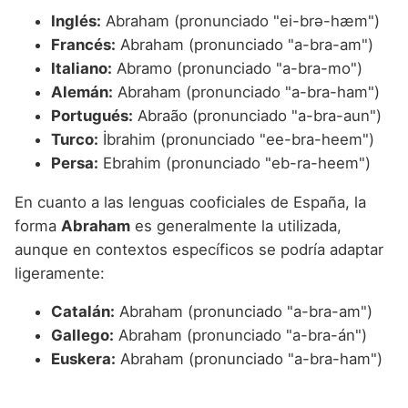
Inglés:
Abraham (pronunciado "ei-brə-hæm")
Francés:
Abraham (pronunciado "a-bra-am")
Italiano:
Abramo (pronunciado "a-bra-mo")
Alemán:
Abraham (pronunciado "a-bra-ham")
Portugués:
Abraão (pronunciado "a-bra-aun")
Turco:
İbrahim (pronunciado "ee-bra-heem")
Persa:
Ebrahim (pronunciado "eb-ra-heem")
En cuanto a las lenguas cooficiales de España, la
forma
Abraham
es generalmente la utilizada,
aunque en contextos específicos se podría adaptar
ligeramente:
Catalán:
Abraham (pronunciado "a-bra-am")
Gallego:
Abraham (pronunciado "a-bra-án")
Euskera:
Abraham (pronunciado "a-bra-ham")