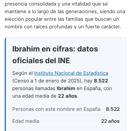
Nombres de niño que empiezan por P
presencia consolidada y una vitalidad que se
Nombres de Niño Valencianos
Nombres de Niño Rumanos
mantiene a lo largo de las generaciones, siendo una
Nombres de niño que empiezan por Q
Nombres de Niño Vascos
Nombres de Niño Rusos
elección popular entre las familias que buscan un
Nombres de niño que empiezan por R
nombre con raíces profundas y un fuerte carácter.
Nombres de Niño Suecos
Nombres de niño que empiezan por S
Ibrahim en cifras: datos
Nombres de niño que empiezan por T
oficiales del INE
Nombres de niño que empiezan por U
Nombres de niño que empiezan por V
Según el
Instituto Nacional de Estadística
(Censo a 1 de enero de 2025), hay
8.522
Nombres de niño que empiezan por W
personas llamadas
Ibrahim
en España, con
Nombres de niño que empiezan por X
una edad media de
22 años
.
Nombres de niño que empiezan por Y
Personas con este nombre en España
8.522
Nombres de niño que empiezan por Z
Edad media
22 años