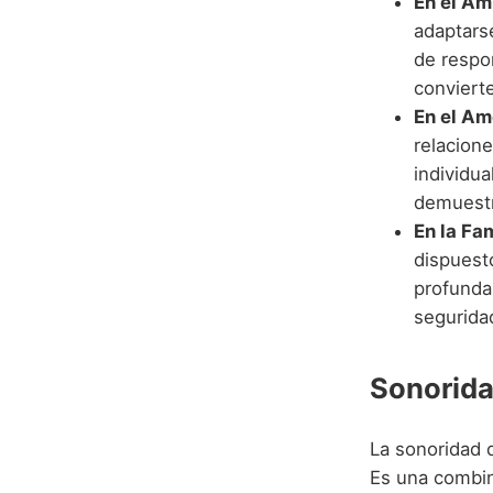
En el Ám
adaptarse
de respo
convierte
En el Am
relacione
individu
demuestr
En la Fam
dispuest
profunda
segurida
Sonorida
La sonoridad
Es una combin