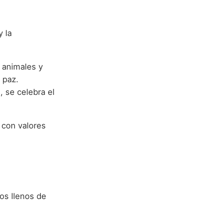
 la
s animales y
 paz.
 se celebra el
 con valores
vos llenos de