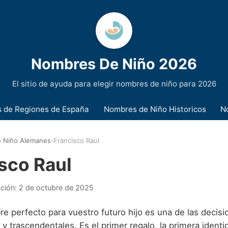
Nombres De Niño 2026
El sitio de ayuda para elegir nombres de niño para 2026
 de Regiones de España
Nombres de Niño Historicos
N
 Niño Alemanes
›
Francisco Raul
sco Raul
ación:
2 de octubre de 2025
re perfecto para vuestro futuro hijo es una de las decis
 trascendentales. Es el primer regalo, la primera identi