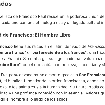
ados
belleza de Francisco Raúl reside en la poderosa unión d
cada uno con una etimología rica y un legado cultural i
 de Francisco: El Hombre Libre
ncisco
tiene sus raíces en el latín, derivado de
Francisc
ombre franco”
o
“perteneciente a los francos”
, una tri
e a Francia. Sin embargo, su significado ha evolucionad
mbre libre”
, aquel que actúa con nobleza, sinceridad y s
Fue popularizado mundialmente gracias a
San Francisc
II), el humilde fundador de la orden franciscana, conocid
leza, a los animales y a la humanidad. Su figura irradia 
lidad y una profunda conexión con lo esencial, valores q
o el nombre a lo largo de los siglos.