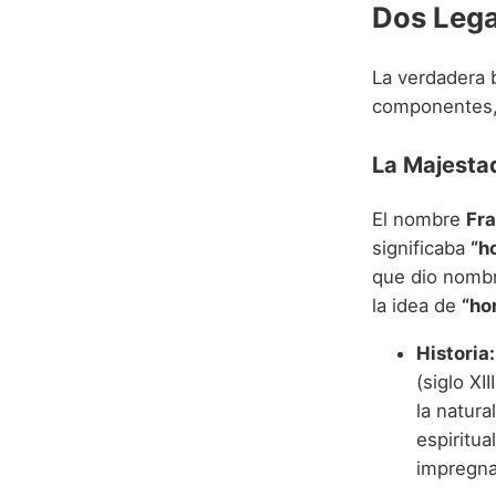
Dos Leg
La verdadera 
componentes, 
La Majestad
El nombre
Fra
significaba
“h
que dio nombr
la idea de
“ho
Historia:
(siglo XI
la natura
espiritua
impregnad