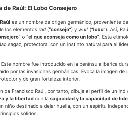
a de Raúl: El Lobo Consejero
Raúl
es un nombre de origen germánico, proveniente d
de los elementos
rad
(
“consejo”
) y
wulf
(
“lobo”
). Así, Ra
onsejero”
o
“el que aconseja como un lobo”
. Esta etimo
ad sagaz, protectora, con un instinto natural para el lide
Este nombre fue introducido en la península ibérica dur
aído por las invasiones germánicas. Evoca la imagen de u
rotector y de gran fortaleza interior.
 de Francisco Raúl, por tanto, dibuja el perfil de un ind
a y la libertad
con la
sagacidad y la capacidad de lid
n niño destinado a dejar huella, con un espíritu indepen
rincipios sólidos.