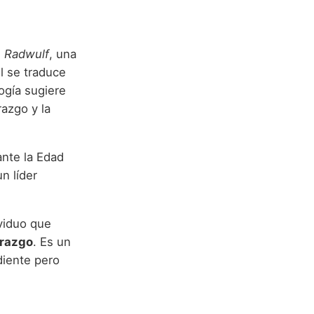
e
Radwulf
, una
úl se traduce
logía sugiere
razgo y la
ante la Edad
n líder
ividuo que
erazgo
. Es un
diente pero