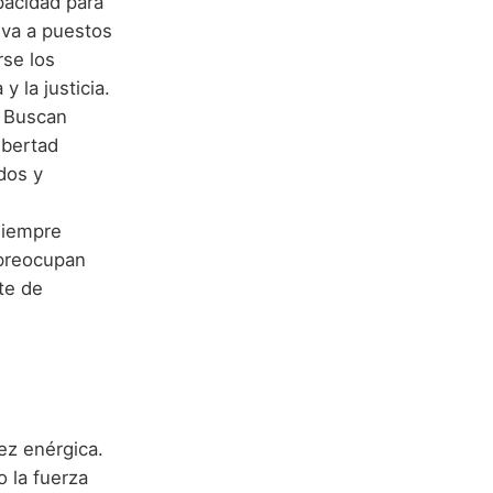
pacidad para
leva a puestos
rse los
 la justicia.
 Buscan
ibertad
dos y
 siempre
 preocupan
te de
ez enérgica.
 la fuerza