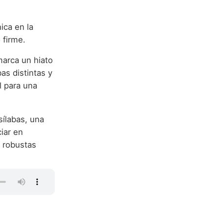
nica en la
 firme.
 marca un hiato
as distintas y
l para una
sílabas, una
ciar en
 robustas