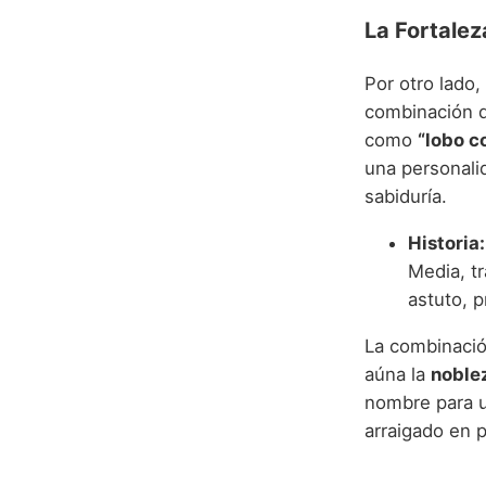
La Fortalez
Por otro lado,
combinación 
como
“lobo c
una personalid
sabiduría.
Historia:
Media, tr
astuto, p
La combinación
aúna la
noblez
nombre para u
arraigado en p