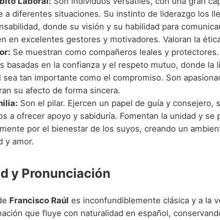
bito Laboral:
Son individuos versátiles, con una gran ca
 a diferentes situaciones. Su instinto de liderazgo los l
nsabilidad, donde su visión y su habilidad para comunica
n en excelentes gestores y motivadores. Valoran la ética y
or:
Se muestran como compañeros leales y protectores.
s basadas en la confianza y el respeto mutuo, donde la l
al sea tan importante como el compromiso. Son apasiona
an su afecto de forma sincera.
ilia:
Son el pilar. Ejercen un papel de guía y consejero,
os a ofrecer apoyo y sabiduría. Fomentan la unidad y se
mente por el bienestar de los suyos, creando un ambien
d y amor.
d y Pronunciación
 de
Francisco Raúl
es inconfundiblemente clásica y a la v
ación que fluye con naturalidad en español, conservando