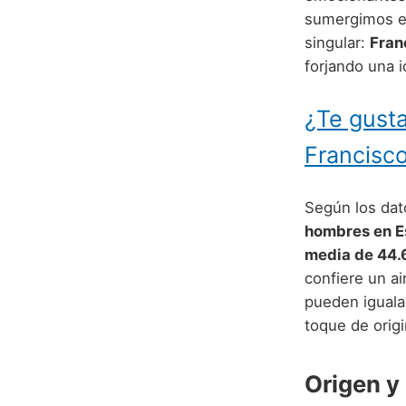
sumergimos en
singular:
Fran
forjando una i
¿Te gusta
Francisco
Según los dato
hombres en 
media de 44.
confiere un a
pueden iguala
toque de origi
Origen y