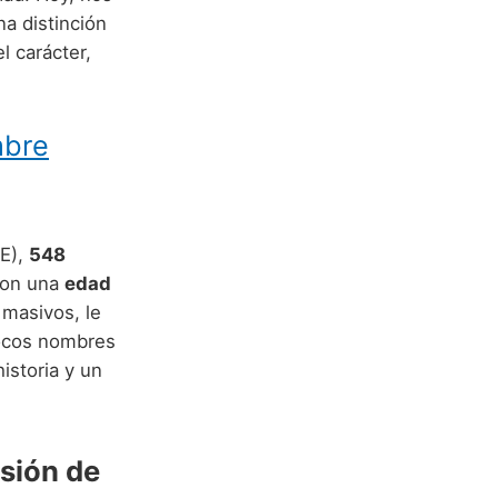
a distinción
l carácter,
mbre
NE),
548
con una
edad
 masivos, le
pocos nombres
istoria y un
usión de