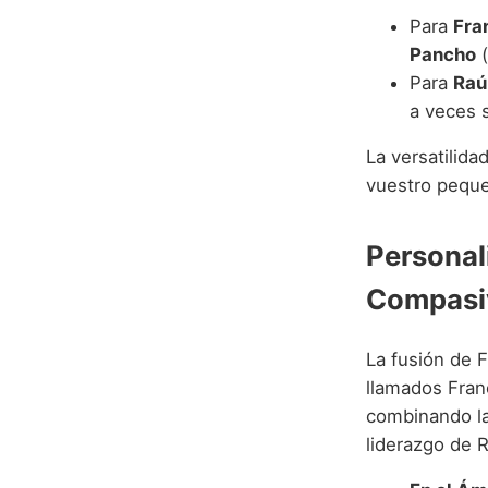
Para
Fra
Pancho
(
Para
Raú
a veces 
La versatilid
vuestro pequ
Personal
Compasi
La fusión de F
llamados Fran
combinando la 
liderazgo de R