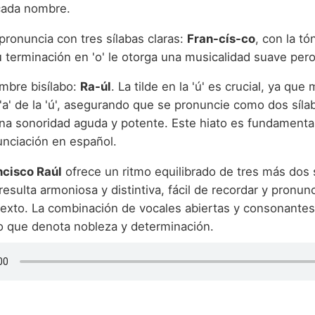
 cada nombre.
pronuncia con tres sílabas claras:
Fran-cís-co
, con la tó
u terminación en 'o' le otorga una musicalidad suave pero
mbre bisílabo:
Ra-úl
. La tilde en la 'ú' es crucial, ya que
'a' de la 'ú', asegurando que se pronuncie como dos sílab
na sonoridad aguda y potente. Este hiato es fundamenta
unciación en español.
ncisco Raúl
ofrece un ritmo equilibrado de tres más dos 
esulta armoniosa y distintiva, fácil de recordar y pronun
texto. La combinación de vocales abiertas y consonantes
o que denota nobleza y determinación.