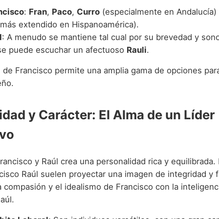
ncisco
:
Fran
,
Paco
,
Curro
(especialmente en Andalucía) 
más extendido en Hispanoamérica).
l
: A menudo se mantiene tal cual por su brevedad y son
se puede escuchar un afectuoso
Rauli
.
ad de Francisco permite una amplia gama de opciones para
eño.
idad y Carácter: El Alma de un Líder
vo
rancisco y Raúl crea una personalidad rica y equilibrada
cisco Raúl suelen proyectar una imagen de integridad y f
compasión y el idealismo de Francisco con la inteligenci
aúl.