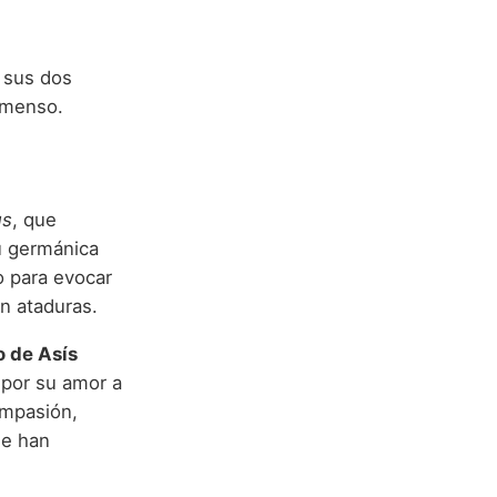
e sus dos
nmenso.
us
, que
bu germánica
o para evocar
in ataduras.
o de Asís
o por su amor a
compasión,
ue han