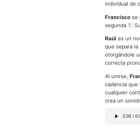
individual de
Francisco
se 
segunda 'i'. S
Raúl
es un no
que separa la 
otorgándole u
correcta pron
Al unirse,
Fra
cadencia que r
cualquier con
crea un sonid