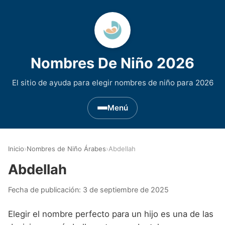
Nombres De Niño 2026
El sitio de ayuda para elegir nombres de niño para 2026
Menú
Nombres de Niño por Inicial
▾
Inicio
›
Nombres de Niño Árabes
›
Abdellah
Nombres de niño que empiezan por A
Nombres de Regiones de España
▾
Abdellah
Nombres de niño que empiezan por B
Nombres de Niño Andaluces
Nombres de Niño Historicos
▾
Fecha de publicación:
3 de septiembre de 2025
Nombres de niño que empiezan por C
Nombres de Niño Aragoneses
Nombres de niño de Origen Biblico
Nombres de Niño Extranjeros
▾
Elegir el nombre perfecto para un hijo es una de las
Nombres de niño que empiezan por D
Nombres de Niño Asturianos
Nombres de Niño Celtas