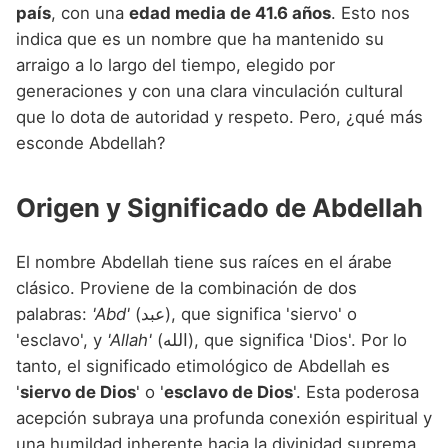
Nombres de niño que empiezan por P
país
, con una
edad media de 41.6 años
. Esto nos
Nombres de Niño Valencianos
Nombres de Niño Rumanos
indica que es un nombre que ha mantenido su
Nombres de niño que empiezan por Q
Nombres de Niño Vascos
Nombres de Niño Rusos
arraigo a lo largo del tiempo, elegido por
Nombres de niño que empiezan por R
generaciones y con una clara vinculación cultural
Nombres de Niño Suecos
que lo dota de autoridad y respeto. Pero, ¿qué más
Nombres de niño que empiezan por S
esconde Abdellah?
Nombres de niño que empiezan por T
Origen y Significado de Abdellah
Nombres de niño que empiezan por U
Nombres de niño que empiezan por V
El nombre Abdellah tiene sus raíces en el árabe
Nombres de niño que empiezan por W
clásico. Proviene de la combinación de dos
palabras:
'Abd'
(عبد), que significa 'siervo' o
Nombres de niño que empiezan por X
'esclavo', y
'Allah'
(الله), que significa 'Dios'. Por lo
Nombres de niño que empiezan por Y
tanto, el significado etimológico de Abdellah es
'
siervo de Dios
' o '
esclavo de Dios
'. Esta poderosa
Nombres de niño que empiezan por Z
acepción subraya una profunda conexión espiritual y
una humildad inherente hacia la divinidad suprema