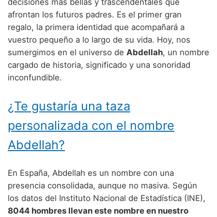
Nombres de Niño Alemanes
Buscar
decisiones más bellas y trascendentales que
Nombres de niño que empiezan por E
afrontan los futuros padres. Es el primer gran
Nombres de Niño Baleares
Nombres de Niño Egipcios
Nombres de Niño Americanos
regalo, la primera identidad que acompañará a
Nombres de niño que empiezan por F
Nombres de Niño Canarios
Nombres de Niño Griegos
Nombres de Niño Arabes
vuestro pequeño a lo largo de su vida. Hoy, nos
Nombres de niño que empiezan por G
sumergimos en el universo de
Abdellah
, un nombre
Nombres de Niño Cantabros
Nombres de Niño Mitologicos
Nombres de Niño Chinos
cargado de historia, significado y una sonoridad
Nombres de niño que empiezan por H
Nombres de Niño Castellanos
Nombres de Niño Romanos
Nombres de Niño Franceses
inconfundible.
Nombres de niño que empiezan por I
Nombres de Niño Catalanes
Nombres de Niño Vikingos
Nombres de Niño Hispanoamericanos
¿Te gustaría una taza
Nombres de niño que empiezan por J
Nombres de Niño Extremeños
Nombres de Niño Ingleses
personalizada con el nombre
Nombres de niño que empiezan por K
Nombres de Niño Gallegos
Nombres de Niño Italianos
Abdellah?
Nombres de niño que empiezan por L
Nombres de Niño Madrileños
Nombres de Niño Japoneses
Nombres de niño que empiezan por M
Nombres de Niño Murcianos
Nombres de Niño Judíos
En España, Abdellah es un nombre con una
Nombres de niño que empiezan por N
presencia consolidada, aunque no masiva. Según
Nombres de Niño Navarros
Nombres de Niño Marroquíes
los datos del Instituto Nacional de Estadística (INE),
Nombres de niño que empiezan por O
Nombres de Niño Riojanos
Nombres de Niño Portugueses
8044 hombres llevan este nombre en nuestro