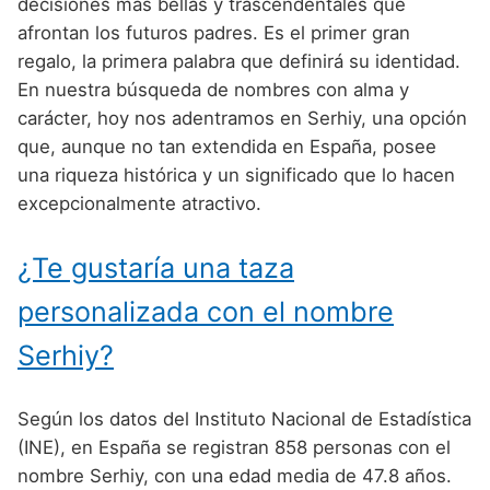
Nombres de Niño Alemanes
Buscar
decisiones más bellas y trascendentales que
Nombres de niño que empiezan por E
afrontan los futuros padres. Es el primer gran
Nombres de Niño Baleares
Nombres de Niño Egipcios
Nombres de Niño Americanos
regalo, la primera palabra que definirá su identidad.
Nombres de niño que empiezan por F
Nombres de Niño Canarios
Nombres de Niño Griegos
Nombres de Niño Arabes
En nuestra búsqueda de nombres con alma y
Nombres de niño que empiezan por G
carácter, hoy nos adentramos en Serhiy, una opción
Nombres de Niño Cantabros
Nombres de Niño Mitologicos
Nombres de Niño Chinos
que, aunque no tan extendida en España, posee
Nombres de niño que empiezan por H
Nombres de Niño Castellanos
Nombres de Niño Romanos
Nombres de Niño Franceses
una riqueza histórica y un significado que lo hacen
Nombres de niño que empiezan por I
excepcionalmente atractivo.
Nombres de Niño Catalanes
Nombres de Niño Vikingos
Nombres de Niño Hispanoamericanos
Nombres de niño que empiezan por J
Nombres de Niño Extremeños
Nombres de Niño Ingleses
¿Te gustaría una taza
Nombres de niño que empiezan por K
Nombres de Niño Gallegos
Nombres de Niño Italianos
personalizada con el nombre
Nombres de niño que empiezan por L
Nombres de Niño Madrileños
Nombres de Niño Japoneses
Serhiy?
Nombres de niño que empiezan por M
Nombres de Niño Murcianos
Nombres de Niño Judíos
Nombres de niño que empiezan por N
Según los datos del Instituto Nacional de Estadística
Nombres de Niño Navarros
Nombres de Niño Marroquíes
(INE), en España se registran 858 personas con el
Nombres de niño que empiezan por O
Nombres de Niño Riojanos
Nombres de Niño Portugueses
nombre Serhiy, con una edad media de 47.8 años.