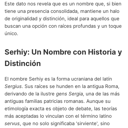
Nombres de niño que empiezan por P
Este dato nos revela que es un nombre que, si bien
Nombres de Niño Valencianos
Nombres de Niño Rumanos
tiene una presencia consolidada, mantiene un halo
Nombres de niño que empiezan por Q
Nombres de Niño Vascos
Nombres de Niño Rusos
de originalidad y distinción, ideal para aquellos que
Nombres de niño que empiezan por R
buscan una opción con raíces profundas y un toque
Nombres de Niño Suecos
único.
Nombres de niño que empiezan por S
Nombres de niño que empiezan por T
Serhiy: Un Nombre con Historia y
Nombres de niño que empiezan por U
Distinción
Nombres de niño que empiezan por V
El nombre Serhiy es la forma ucraniana del latín
Nombres de niño que empiezan por W
Sergius
. Sus raíces se hunden en la antigua Roma,
Nombres de niño que empiezan por X
derivando de la ilustre
gens Sergia
, una de las más
antiguas familias patricias romanas. Aunque su
Nombres de niño que empiezan por Y
etimología exacta es objeto de debate, las teorías
Nombres de niño que empiezan por Z
más aceptadas lo vinculan con el término latino
servus
, que no solo significaba 'sirviente', sino