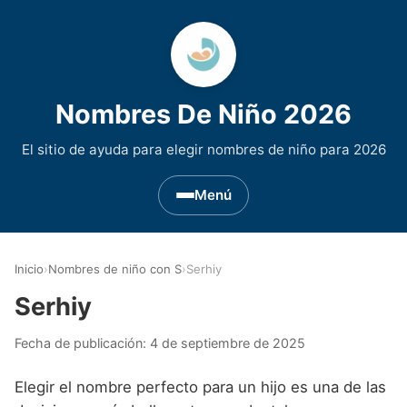
Nombres De Niño 2026
El sitio de ayuda para elegir nombres de niño para 2026
Menú
Nombres de Niño por Inicial
▾
Inicio
›
Nombres de niño con S
›
Serhiy
Nombres de niño que empiezan por A
Nombres de Regiones de España
▾
Serhiy
Nombres de niño que empiezan por B
Nombres de Niño Andaluces
Nombres de Niño Historicos
▾
Fecha de publicación:
4 de septiembre de 2025
Nombres de niño que empiezan por C
Nombres de Niño Aragoneses
Nombres de niño de Origen Biblico
Nombres de Niño Extranjeros
▾
Elegir el nombre perfecto para un hijo es una de las
Nombres de niño que empiezan por D
Nombres de Niño Asturianos
Nombres de Niño Celtas