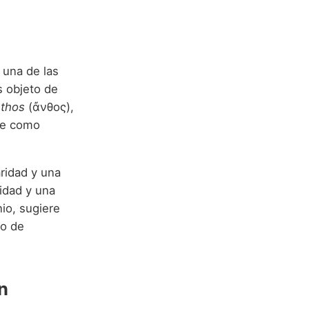
, una de las
s objeto de
thos
(ἄνθος),
rse como
ridad y una
idad y una
io, sugiere
no de
n