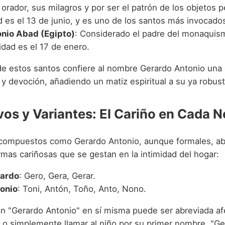
orador, sus milagros y por ser el patrón de los objetos 
d es el 13 de junio, y es uno de los santos más invocado
nio Abad (Egipto)
: Considerado el padre del monaquism
idad es el 17 de enero.
de estos santos confiere al nombre Gerardo Antonio una
 y devoción, añadiendo un matiz espiritual a su ya robust
vos y Variantes: El Cariño en Cada 
ompuestos como Gerardo Antonio, aunque formales, abr
rmas cariñosas que se gestan en la intimidad del hogar:
rardo
: Gero, Gera, Gerar.
onio
: Toni, Antón, Toño, Anto, Nono.
n "Gerardo Antonio" en sí misma puede ser abreviada 
 o simplemente llamar al niño por su primer nombre, "Ge