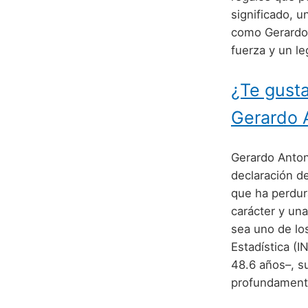
significado, 
como Gerardo 
fuerza y un le
¿Te gusta
Gerardo 
Gerardo Anton
declaración d
que ha perdur
carácter y un
sea uno de lo
Estadística (
48.6 años–, su
profundamente 