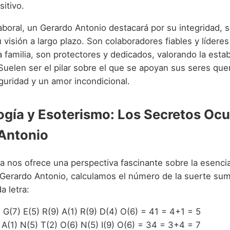
itivo.
aboral, un Gerardo Antonio destacará por su integridad, 
u visión a largo plazo. Son colaboradores fiables y líderes
a familia, son protectores y dedicados, valorando la estabi
uelen ser el pilar sobre el que se apoyan sus seres que
guridad y un amor incondicional.
gía y Esoterismo: Los Secretos Ocu
Antonio
a nos ofrece una perspectiva fascinante sobre la esenci
Gerardo Antonio, calculamos el número de la suerte su
a letra:
: G(7) E(5) R(9) A(1) R(9) D(4) O(6) = 41 = 4+1 = 5
: A(1) N(5) T(2) O(6) N(5) I(9) O(6) = 34 = 3+4 = 7