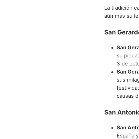
La tradición 
aún más su le
San Gerardo
San Gera
su pieda
3 de oct
San Gera
sus mila
festivida
causas di
San Antonio
San Anto
España y 