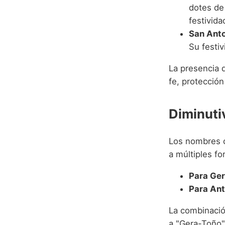
dotes de 
festivida
San Anto
Su festiv
La presencia 
fe, protección
Diminuti
Los nombres c
a múltiples fo
Para Ge
Para Ant
La combinació
a "Gera-Toño"