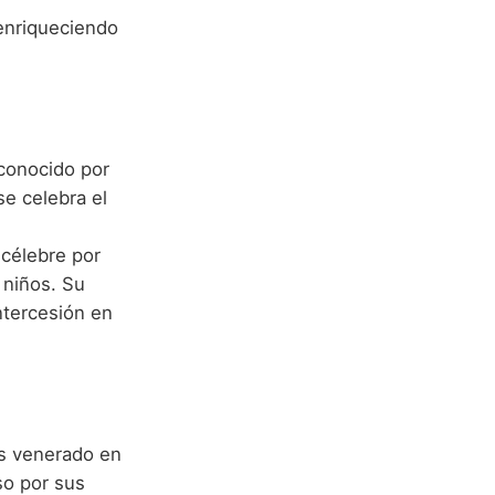
 enriqueciendo
 conocido por
e celebra el
, célebre por
 niños. Su
ntercesión en
ás venerado en
so por sus