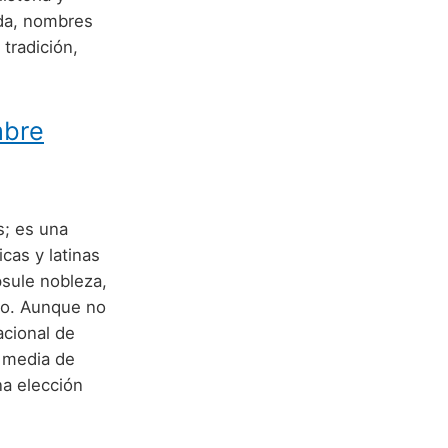
eda, nombres
tradición,
mbre
s; es una
cas y latinas
sule nobleza,
ado. Aunque no
acional de
d media de
na elección