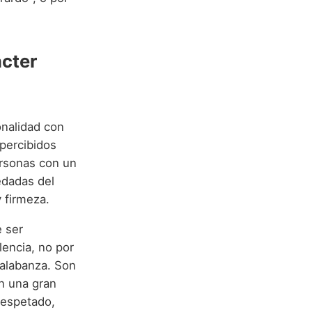
ácter
onalidad con
percibidos
ersonas con un
redadas del
 firmeza.
e ser
lencia, no por
 alabanza. Son
n una gran
respetado,