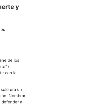
uerte y
dos
ene de los
rte" o
te con la
 solo era un
ción. Nombrar
e defender a