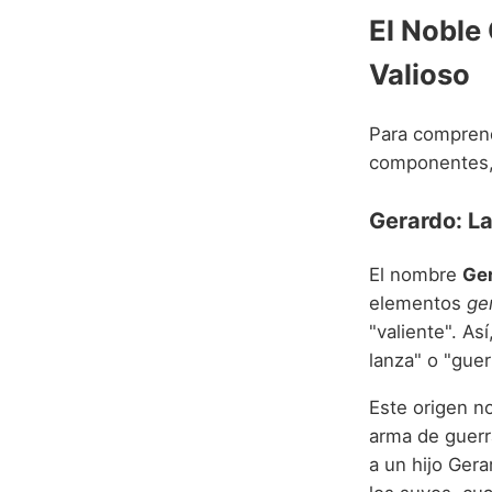
El Noble
Valioso
Para comprend
componentes, 
Gerardo: La
El nombre
Ge
elementos
ge
"valiente". As
lanza" o "guer
Este origen n
arma de guerr
a un hijo Gera