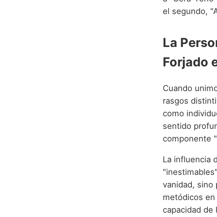
el segundo, "A
La Perso
Forjado 
Cuando unimos
rasgos distin
como individu
sentido profun
componente "f
La influencia 
"inestimables
vanidad, sino 
metódicos en 
capacidad de 