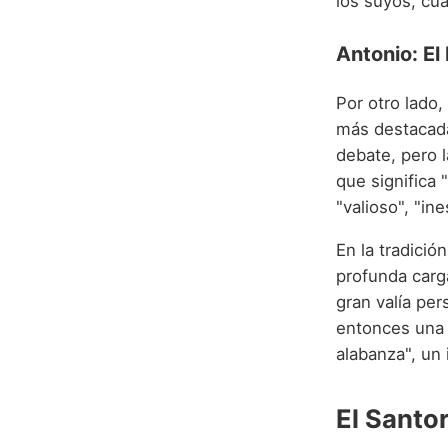
los suyos, cu
Antonio: El
Por otro lado,
más destacada
debate, pero l
que significa "
"valioso", "in
En la tradici
profunda carg
gran valía pe
entonces una 
alabanza", un 
El Santor