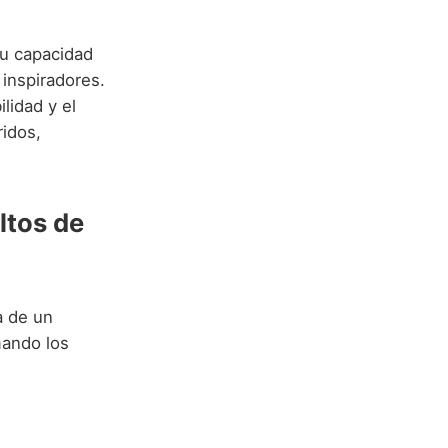
su capacidad
 inspiradores.
lidad y el
ridos,
ltos de
a de un
mando los