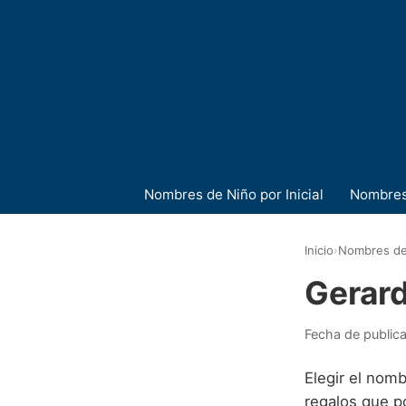
Nombres de Niño por Inicial
Nombres
Inicio
›
Nombres de
Gerar
Fecha de public
Elegir el nom
regalos que p