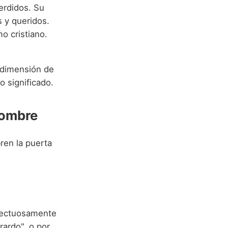
perdidos. Su
s y queridos.
o cristiano.
 dimensión de
o significado.
Nombre
en la puerta
afectuosamente
rardo", o por