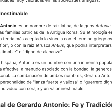
alidades muy valoradas en las sociedades antiguas.
 Inestimable
Antonio
es un nombre de raíz latina, de la
gens Antonia
s familias patricias de la Antigua Roma. Su etimología e
a teoría más aceptada lo vincula con el término griego
an
flor", o con la raíz etrusca
Antius
, que podría interpreta
estimable" o "digno de alabanza".
ón hispana, Antonio es un nombre con una inmensa popula
a afectiva, a menudo asociado con la bondad, la generos
rsonal. La combinación de ambos nombres, Gerardo Anton
personalidad de "lanza fuerte y valiosa" o "guerrero dig
individuo con coraje y un valor inestimable.
al de Gerardo Antonio: Fe y Tradició