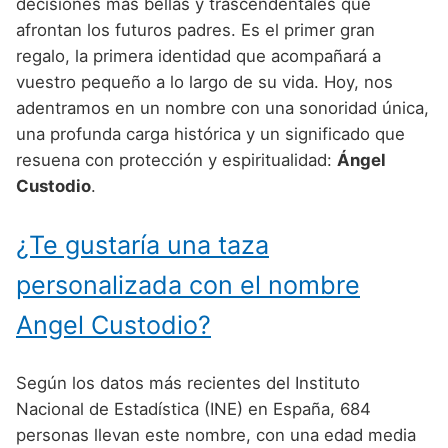
Nombres de Niño Alemanes
Buscar
decisiones más bellas y trascendentales que
Nombres de niño que empiezan por E
afrontan los futuros padres. Es el primer gran
Nombres de Niño Baleares
Nombres de Niño Egipcios
Nombres de Niño Americanos
regalo, la primera identidad que acompañará a
Nombres de niño que empiezan por F
Nombres de Niño Canarios
Nombres de Niño Griegos
Nombres de Niño Arabes
vuestro pequeño a lo largo de su vida. Hoy, nos
Nombres de niño que empiezan por G
adentramos en un nombre con una sonoridad única,
Nombres de Niño Cantabros
Nombres de Niño Mitologicos
Nombres de Niño Chinos
una profunda carga histórica y un significado que
Nombres de niño que empiezan por H
Nombres de Niño Castellanos
Nombres de Niño Romanos
Nombres de Niño Franceses
resuena con protección y espiritualidad:
Ángel
Nombres de niño que empiezan por I
Custodio
.
Nombres de Niño Catalanes
Nombres de Niño Vikingos
Nombres de Niño Hispanoamericanos
Nombres de niño que empiezan por J
Nombres de Niño Extremeños
Nombres de Niño Ingleses
¿Te gustaría una taza
Nombres de niño que empiezan por K
Nombres de Niño Gallegos
Nombres de Niño Italianos
personalizada con el nombre
Nombres de niño que empiezan por L
Nombres de Niño Madrileños
Nombres de Niño Japoneses
Angel Custodio?
Nombres de niño que empiezan por M
Nombres de Niño Murcianos
Nombres de Niño Judíos
Nombres de niño que empiezan por N
Según los datos más recientes del Instituto
Nombres de Niño Navarros
Nombres de Niño Marroquíes
Nacional de Estadística (INE) en España, 684
Nombres de niño que empiezan por O
Nombres de Niño Riojanos
Nombres de Niño Portugueses
personas llevan este nombre, con una edad media