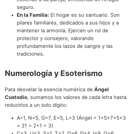
seguro.
En la Familia:
El hogar es su santuario. Son
pilares familiares, dedicados a sus hijos y a
mantener la armonía. Ejercen un rol de
protector y consejero, valorando
profundamente los lazos de sangre y las
tradiciones.
Numerología y Esoterismo
Para desvelar la esencia numérica de
Ángel
Custodio
, sumamos los valores de cada letra hasta
reducirlos a un solo dígito:
A=1, N=5, G=7, E=5, L=3 (Ángel = 1+5+7+5+3
= 21 = 2+1 = 3)
C=3, U=3, S=1, T=2, O=6, D=4, I=9, O=6