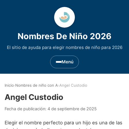
Nombres De Niño 2026
El sitio de ayuda para elegir nombres de niño para 2026
Menú
Nombres de Niño por Inicial
▾
Inicio
›
Nombres de niño con A
›
Angel Custodio
Nombres de niño que empiezan por A
Nombres de Regiones de España
▾
Angel Custodio
Nombres de niño que empiezan por B
Nombres de Niño Andaluces
Nombres de Niño Historicos
▾
Fecha de publicación:
4 de septiembre de 2025
Nombres de niño que empiezan por C
Nombres de Niño Aragoneses
Nombres de niño de Origen Biblico
Nombres de Niño Extranjeros
▾
Elegir el nombre perfecto para un hijo es una de las
Nombres de niño que empiezan por D
Nombres de Niño Asturianos
Nombres de Niño Celtas