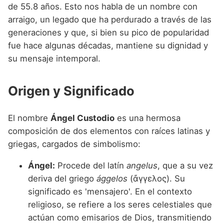
Nombres de niño que empiezan por P
de 55.8 años. Esto nos habla de un nombre con
Nombres de Niño Valencianos
Nombres de Niño Rumanos
arraigo, un legado que ha perdurado a través de las
Nombres de niño que empiezan por Q
Nombres de Niño Vascos
Nombres de Niño Rusos
generaciones y que, si bien su pico de popularidad
Nombres de niño que empiezan por R
fue hace algunas décadas, mantiene su dignidad y
Nombres de Niño Suecos
su mensaje intemporal.
Nombres de niño que empiezan por S
Nombres de niño que empiezan por T
Origen y Significado
Nombres de niño que empiezan por U
El nombre
Ángel Custodio
es una hermosa
Nombres de niño que empiezan por V
composición de dos elementos con raíces latinas y
Nombres de niño que empiezan por W
griegas, cargados de simbolismo:
Nombres de niño que empiezan por X
Ángel:
Procede del latín
angelus
, que a su vez
deriva del griego
ággelos
(ἄγγελος). Su
Nombres de niño que empiezan por Y
significado es 'mensajero'. En el contexto
Nombres de niño que empiezan por Z
religioso, se refiere a los seres celestiales que
actúan como emisarios de Dios, transmitiendo