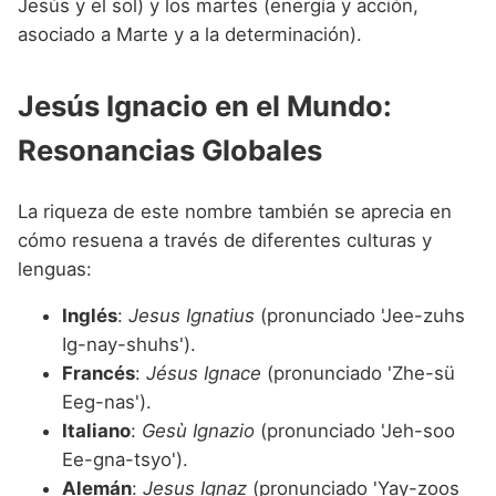
Jesús y el sol) y los martes (energía y acción,
asociado a Marte y a la determinación).
Jesús Ignacio en el Mundo:
Resonancias Globales
La riqueza de este nombre también se aprecia en
cómo resuena a través de diferentes culturas y
lenguas:
Inglés
:
Jesus Ignatius
(pronunciado 'Jee-zuhs
Ig-nay-shuhs').
Francés
:
Jésus Ignace
(pronunciado 'Zhe-sü
Eeg-nas').
Italiano
:
Gesù Ignazio
(pronunciado 'Jeh-soo
Ee-gna-tsyo').
Alemán
:
Jesus Ignaz
(pronunciado 'Yay-zoos