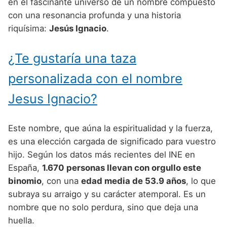
Nombres de Niño Alemanes
Buscar
en el fascinante universo de un nombre compuesto
Nombres de niño que empiezan por E
con una resonancia profunda y una historia
Nombres de Niño Baleares
Nombres de Niño Egipcios
Nombres de Niño Americanos
riquísima:
Jesús Ignacio
.
Nombres de niño que empiezan por F
Nombres de Niño Canarios
Nombres de Niño Griegos
Nombres de Niño Arabes
Nombres de niño que empiezan por G
¿Te gustaría una taza
Nombres de Niño Cantabros
Nombres de Niño Mitologicos
Nombres de Niño Chinos
Nombres de niño que empiezan por H
Nombres de Niño Castellanos
personalizada con el nombre
Nombres de Niño Romanos
Nombres de Niño Franceses
Nombres de niño que empiezan por I
Nombres de Niño Catalanes
Jesus Ignacio?
Nombres de Niño Vikingos
Nombres de Niño Hispanoamericanos
Nombres de niño que empiezan por J
Nombres de Niño Extremeños
Nombres de Niño Ingleses
Este nombre, que aúna la espiritualidad y la fuerza,
Nombres de niño que empiezan por K
Nombres de Niño Gallegos
Nombres de Niño Italianos
es una elección cargada de significado para vuestro
Nombres de niño que empiezan por L
hijo. Según los datos más recientes del INE en
Nombres de Niño Madrileños
Nombres de Niño Japoneses
España,
1.670 personas llevan con orgullo este
Nombres de niño que empiezan por M
Nombres de Niño Murcianos
Nombres de Niño Judíos
binomio
, con una
edad media de 53.9 años
, lo que
Nombres de niño que empiezan por N
subraya su arraigo y su carácter atemporal. Es un
Nombres de Niño Navarros
Nombres de Niño Marroquíes
nombre que no solo perdura, sino que deja una
Nombres de niño que empiezan por O
Nombres de Niño Riojanos
Nombres de Niño Portugueses
huella.