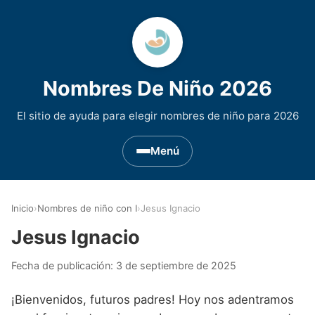
Nombres De Niño 2026
El sitio de ayuda para elegir nombres de niño para 2026
Menú
Nombres de Niño por Inicial
▾
Inicio
›
Nombres de niño con I
›
Jesus Ignacio
Nombres de niño que empiezan por A
Nombres de Regiones de España
▾
Jesus Ignacio
Nombres de niño que empiezan por B
Nombres de Niño Andaluces
Nombres de Niño Historicos
▾
Fecha de publicación:
3 de septiembre de 2025
Nombres de niño que empiezan por C
Nombres de Niño Aragoneses
Nombres de niño de Origen Biblico
Nombres de Niño Extranjeros
▾
¡Bienvenidos, futuros padres! Hoy nos adentramos
Nombres de niño que empiezan por D
Nombres de Niño Asturianos
Nombres de Niño Celtas