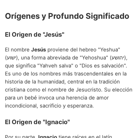
Nombres de niño que empiezan por P
Nombres de Niño Valencianos
Nombres de Niño Rumanos
Orígenes y Profundo Significado
Nombres de niño que empiezan por Q
Nombres de Niño Vascos
Nombres de Niño Rusos
Nombres de niño que empiezan por R
Nombres de Niño Suecos
El Origen de "Jesús"
Nombres de niño que empiezan por S
El nombre
Jesús
proviene del hebreo "Yeshua"
Nombres de niño que empiezan por T
(ישוע), una forma abreviada de "Yehoshua" (יהושע),
Nombres de niño que empiezan por U
que significa "Yahveh salva" o "Dios es salvación".
Es uno de los nombres más trascendentales en la
Nombres de niño que empiezan por V
historia de la humanidad, central en la tradición
Nombres de niño que empiezan por W
cristiana como el nombre de Jesucristo. Su elección
para un bebé invoca una herencia de amor
Nombres de niño que empiezan por X
incondicional, sacrificio y esperanza.
Nombres de niño que empiezan por Y
El Origen de "Ignacio"
Nombres de niño que empiezan por Z
Por su parte,
Ignacio
tiene raíces en el latín,