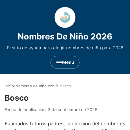
Nombres De Niño 2026
El sitio de ayuda para elegir nombres de niño para 2026
Menú
Nombres de Niño por Inicial
▾
Inicio
›
Nombres de niño con B
›
Bosco
Nombres de niño que empiezan por A
Nombres de Regiones de España
▾
Bosco
Nombres de niño que empiezan por B
Nombres de Niño Andaluces
Nombres de Niño Historicos
▾
Fecha de publicación:
3 de septiembre de 2025
Nombres de niño que empiezan por C
Nombres de Niño Aragoneses
Nombres de niño de Origen Biblico
Nombres de Niño Extranjeros
▾
Estimados futuros padres, la elección del nombre es
Nombres de niño que empiezan por D
Nombres de Niño Asturianos
Nombres de Niño Celtas