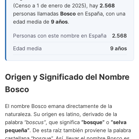
Nombres de niño que empiezan por P
Nombres de Niño Valencianos
(Censo a 1 de enero de 2025), hay
2.568
Nombres de Niño Rumanos
personas llamadas
Bosco
en España, con una
Nombres de niño que empiezan por Q
Nombres de Niño Vascos
Nombres de Niño Rusos
edad media de
9 años
.
Nombres de niño que empiezan por R
Nombres de Niño Suecos
Personas con este nombre en España
2.568
Nombres de niño que empiezan por S
Edad media
9 años
Nombres de niño que empiezan por T
Nombres de niño que empiezan por U
Origen y Significado del Nombre
Nombres de niño que empiezan por V
Bosco
Nombres de niño que empiezan por W
Nombres de niño que empiezan por X
El nombre Bosco emana directamente de la
Nombres de niño que empiezan por Y
naturaleza. Su origen es latino, derivado de la
palabra
“boscus”
, que significa
“bosque”
o
“selva
Nombres de niño que empiezan por Z
pequeña”
. De esta raíz también proviene la palabra
castellana “bosque”. Así, llevar el nombre Bosco es