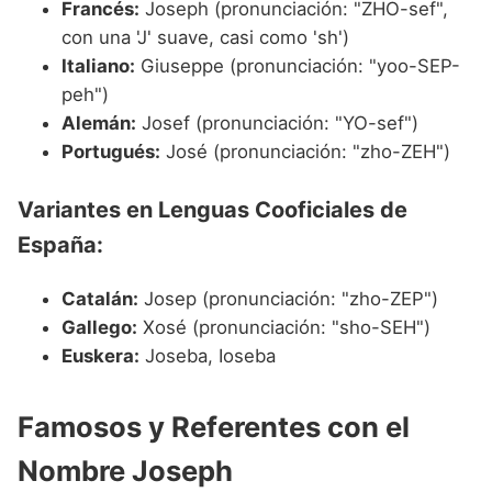
Francés:
Joseph (pronunciación: "ZHO-sef",
con una 'J' suave, casi como 'sh')
Italiano:
Giuseppe (pronunciación: "yoo-SEP-
peh")
Alemán:
Josef (pronunciación: "YO-sef")
Portugués:
José (pronunciación: "zho-ZEH")
Variantes en Lenguas Cooficiales de
España:
Catalán:
Josep (pronunciación: "zho-ZEP")
Gallego:
Xosé (pronunciación: "sho-SEH")
Euskera:
Joseba, Ioseba
Famosos y Referentes con el
Nombre Joseph