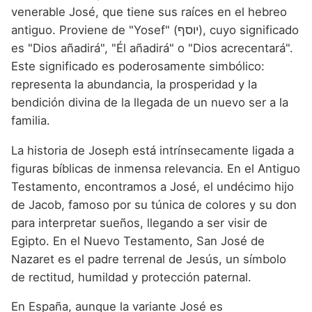
Nombres de niño que empiezan por P
Nombres de Niño Valencianos
venerable José, que tiene sus raíces en el hebreo
Nombres de Niño Rumanos
antiguo. Proviene de "Yosef" (יוסף), cuyo significado
Nombres de niño que empiezan por Q
Nombres de Niño Vascos
Nombres de Niño Rusos
es "Dios añadirá", "Él añadirá" o "Dios acrecentará".
Nombres de niño que empiezan por R
Este significado es poderosamente simbólico:
Nombres de Niño Suecos
representa la abundancia, la prosperidad y la
Nombres de niño que empiezan por S
bendición divina de la llegada de un nuevo ser a la
Nombres de niño que empiezan por T
familia.
Nombres de niño que empiezan por U
La historia de Joseph está intrínsecamente ligada a
figuras bíblicas de inmensa relevancia. En el Antiguo
Nombres de niño que empiezan por V
Testamento, encontramos a José, el undécimo hijo
Nombres de niño que empiezan por W
de Jacob, famoso por su túnica de colores y su don
para interpretar sueños, llegando a ser visir de
Nombres de niño que empiezan por X
Egipto. En el Nuevo Testamento, San José de
Nombres de niño que empiezan por Y
Nazaret es el padre terrenal de Jesús, un símbolo
de rectitud, humildad y protección paternal.
Nombres de niño que empiezan por Z
En España, aunque la variante José es