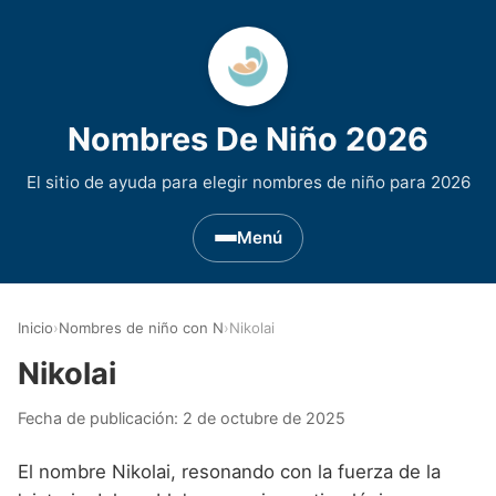
Nombres De Niño 2026
El sitio de ayuda para elegir nombres de niño para 2026
Menú
Nombres de Niño por Inicial
▾
Inicio
›
Nombres de niño con N
›
Nikolai
Nombres de niño que empiezan por A
Nombres de Regiones de España
▾
Nikolai
Nombres de niño que empiezan por B
Nombres de Niño Andaluces
Nombres de Niño Historicos
▾
Fecha de publicación:
2 de octubre de 2025
Nombres de niño que empiezan por C
Nombres de Niño Aragoneses
Nombres de niño de Origen Biblico
Nombres de Niño Extranjeros
▾
El nombre Nikolai, resonando con la fuerza de la
Nombres de niño que empiezan por D
Nombres de Niño Asturianos
Nombres de Niño Celtas