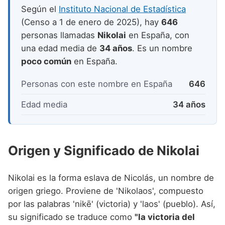
Nombres de niño que empiezan por P
Nombres de Niño Valencianos
Según el
Instituto Nacional de Estadística
Nombres de Niño Rumanos
(Censo a 1 de enero de 2025), hay
646
Nombres de niño que empiezan por Q
Nombres de Niño Vascos
Nombres de Niño Rusos
personas llamadas
Nikolai
en España, con
Nombres de niño que empiezan por R
una edad media de
34 años
. Es un nombre
Nombres de Niño Suecos
poco común
en España.
Nombres de niño que empiezan por S
Nombres de niño que empiezan por T
Personas con este nombre en España
646
Nombres de niño que empiezan por U
Edad media
34 años
Nombres de niño que empiezan por V
Nombres de niño que empiezan por W
Origen y Significado de Nikolai
Nombres de niño que empiezan por X
Nikolai es la forma eslava de Nicolás, un nombre de
Nombres de niño que empiezan por Y
origen griego. Proviene de 'Nikolaos', compuesto
Nombres de niño que empiezan por Z
por las palabras 'nikē' (victoria) y 'laos' (pueblo). Así,
su significado se traduce como
"la victoria del