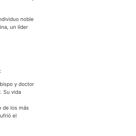
ndividuo noble
ina, un líder
:
bispo y doctor
. Su vida
o de los más
frió el