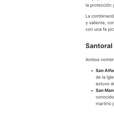
la protección 
La combinació
y valiente, co
con una fe pr
Santoral
Ambos nombres
San Alfo
de la Igl
estuvo de
San Manu
conocidos
martirio 