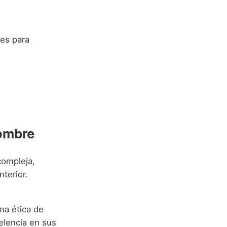
nes para
Nombre
compleja,
nterior.
na ética de
elencia en sus