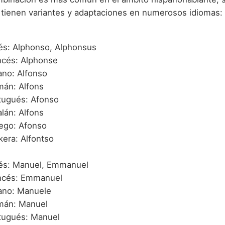
ienen variantes y adaptaciones en numerosos idiomas:
lés: Alphonso, Alphonsus
ncés: Alphonse
iano: Alfonso
mán: Alfons
tugués: Afonso
lán: Alfons
lego: Afonso
kera: Alfontso
lés: Manuel, Emmanuel
ncés: Emmanuel
iano: Manuele
mán: Manuel
tugués: Manuel