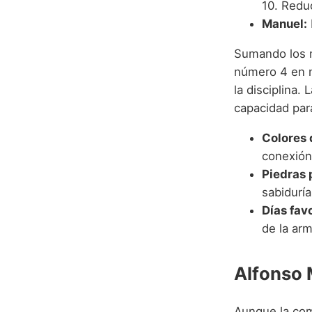
10. Reduc
Manuel:
Sumando los 
número 4 en nu
la disciplina.
capacidad para
Colores 
conexión c
Piedras 
sabiduría
Días fav
de la arm
Alfonso 
Aunque la com