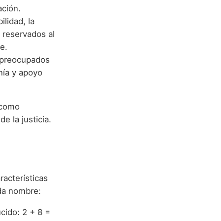
ación.
lidad, la
 reservados al
e.
 preocupados
nía y apoyo
 como
e la justicia.
racterísticas
ada nombre:
cido: 2 + 8 =