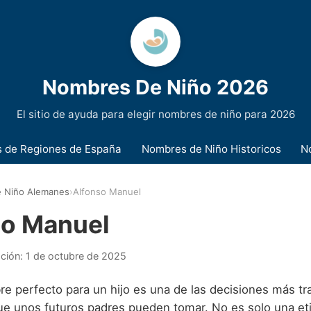
Nombres De Niño 2026
El sitio de ayuda para elegir nombres de niño para 2026
 de Regiones de España
Nombres de Niño Historicos
N
 Niño Alemanes
›
Alfonso Manuel
so Manuel
ación:
1 de octubre de 2025
bre perfecto para un hijo es una de las decisiones más t
e unos futuros padres pueden tomar. No es solo una eti