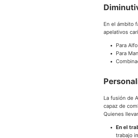
Diminuti
En el ámbito 
apelativos car
Para Alfo
Para Man
Combinad
Personal
La fusión de 
capaz de combi
Quienes lleva
En el tra
trabajo 