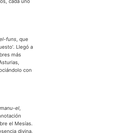
cos, cada uno
el-funs
, que
esto'. Llegó a
mbres más
Asturias,
sociándolo con
manu-el
,
nnotación
bre el Mesías.
esencia divina,