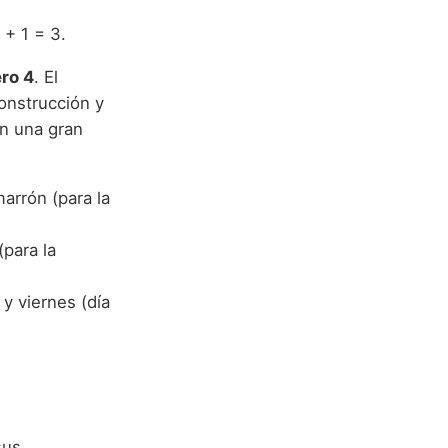
 + 1 = 3.
ro 4
. El
construcción y
on una gran
marrón (para la
(para la
 y viernes (día
sus