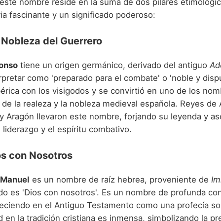
 este nombre reside en la suma de dos pilares etimológi
ia fascinante y un significado poderoso:
 Nobleza del Guerrero
onso
tiene un origen germánico, derivado del antiguo
Ad
pretar como 'preparado para el combate' o 'noble y dispu
bérica con los visigodos y se convirtió en uno de los no
de la realeza y la nobleza medieval española. Reyes de 
a y Aragón llevaron este nombre, forjando su leyenda y a
l liderazgo y el espíritu combativo.
os con Nosotros
Manuel
es un nombre de raíz hebrea, proveniente de
Im
ado es 'Dios con nosotros'. Es un nombre de profunda co
areciendo en el Antiguo Testamento como una profecía so
 en la tradición cristiana es inmensa, simbolizando la pr