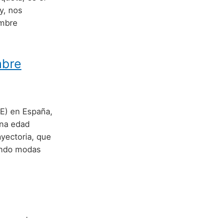
y, nos
ombre
mbre
NE) en España,
una edad
ayectoria, que
iendo modas