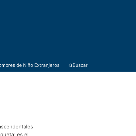
ombres de Niño Extranjeros
Buscar
rascendentales
queta; es el