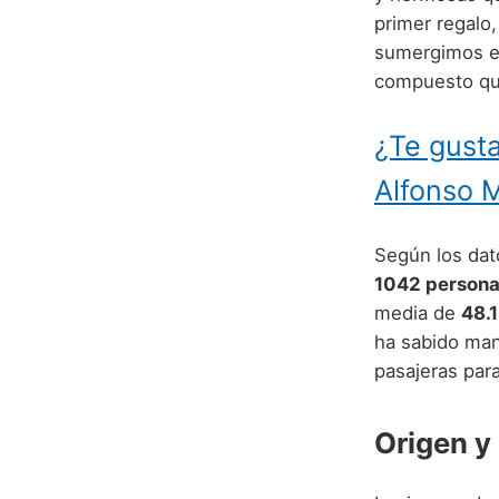
primer regalo,
sumergimos en
compuesto que 
¿Te gusta
Alfonso 
Según los dato
1042 person
media de
48.1
ha sabido man
pasajeras para
Origen y