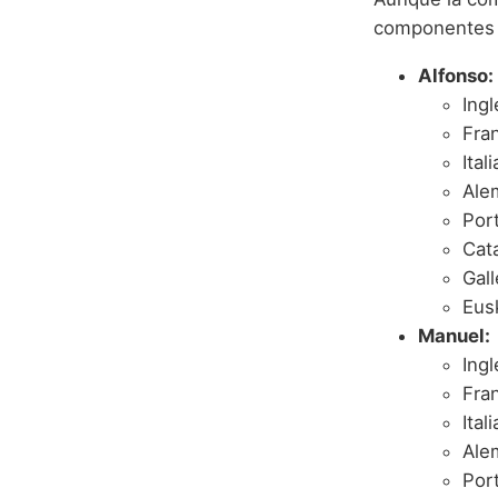
componentes t
Alfonso:
Ing
Fra
Ital
Ale
Por
Cata
Gal
Eus
Manuel:
Ing
Fra
Ital
Ale
Por