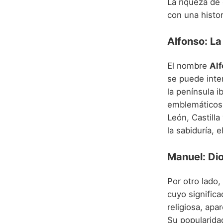
La riqueza de
con una histor
Alfonso: La
El nombre
Alf
se puede inter
la península i
emblemáticos 
León, Castill
la sabiduría, e
Manuel: Di
Por otro lado,
cuyo signific
religiosa, ap
Su popularidad