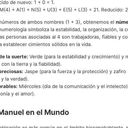
ido de nuevo: 1 + 0 = 1.
M(4) + A(1) + N(5) + U(3) + E(5) + L(3) = 21. Reducido: 2
números de ambos nombres (1 + 3), obtenemos el
núme
merología simboliza la estabilidad, la organización, la 
 Las personas asociadas al 4 son trabajadoras, fiables y c
 establecer cimientos sólidos en la vida.
de la suerte:
Verde (para la estabilidad y crecimiento) y 
on la tierra y la fiabilidad).
preciosas:
Jaspe (para la fuerza y la protección) y zafiro 
 y la verdad).
orables:
Miércoles (día de la comunicación y el intelecto)
onía y el amor).
Manuel en el Mundo
binación es más común en el ámbito hispanohablante, 