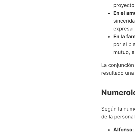
proyecto
En el am
sincerid
expresar
En la fam
por el b
mutuo, s
La conjunción 
resultado una 
Numerolo
Según la numer
de la persona
Alfonso: