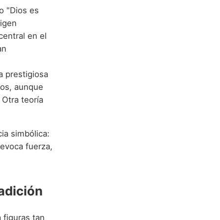
rigen
entral en el
an
a prestigiosa
tos, aunque
 Otra teoría
ia simbólica:
 evoca fuerza,
adición
 figuras tan