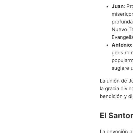
Juan:
Pro
miserico
profunda
Nuevo Te
Evangelis
Antonio:
gens rom
popularme
sugiere 
La unión de J
la gracia divi
bendición y di
El Santor
La devoción q