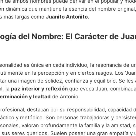
ón de ambos nombres puede derivar en el popular y mo
ón dinámica que mantiene la esencia del nombre original
s más largas como
Juanito Antoñito
.
logía del Nombre: El Carácter de Jua
sonalidad es única en cada individuo, la resonancia de 
sutilmente en la percepción y en ciertos rasgos. Los 'Jua
ar una imagen de solidez, confianza y equilibrio. Se les
l: la
paz interior y reflexión
que evoca Juan, combinada
terminación y lealtad
de Antonio.
rofesional, destacan por su responsabilidad, capacidad d
áctico y metódico. Son personas trabajadoras y persiste
sonales, valoran profundamente la familia y la amistad, s
 sus seres queridos. Suelen poseer una gran empatía y 