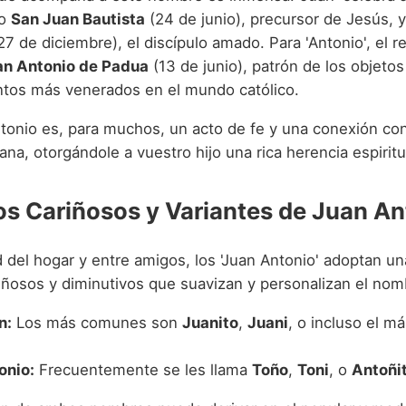
mo
San Juan Bautista
(24 de junio), precursor de Jesús, 
27 de diciembre), el discípulo amado. Para 'Antonio', el r
an Antonio de Padua
(13 de junio), patrón de los objetos
ntos más venerados en el mundo católico.
ntonio es, para muchos, un acto de fe y una conexión con
tiana, otorgándole a vuestro hijo una rica herencia espiritu
os Cariñosos y Variantes de Juan An
d del hogar y entre amigos, los 'Juan Antonio' adoptan u
riñosos y diminutivos que suavizan y personalizan el nom
n:
Los más comunes son
Juanito
,
Juani
, o incluso el m
onio:
Frecuentemente se les llama
Toño
,
Toni
, o
Antoñi