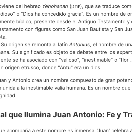
viene del hebreo
Yehohanan
(יוחנן), que se traduce como "Dios es
rdioso" o "Dios ha concedido gracia". Es un nombre de o
mente bíblico, presente desde el Antiguo Testamento y c
stamento con figuras como San Juan Bautista y San Ju
ta.
Su origen se remonta al latín
Antonius
, el nombre de un
ana. Su significado es objeto de debate entre los exper
nte se ha asociado con "valioso", "inestimable" o "flor".
un origen etrusco, donde "Antu" era un dios.
uan y Antonio crea un nombre compuesto de gran potenc
na unida a la inestimable valía humana. Es un nombre que
gnidad.
al que Ilumina Juan Antonio: Fe y Tr
ue acompaña a este nombre es inmensa. 'Juan' celebra a