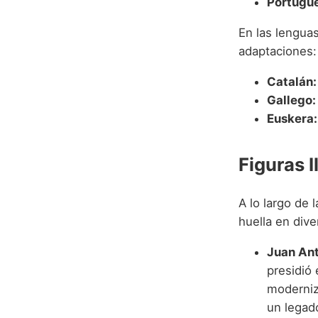
Portugué
En las lengua
adaptaciones:
Catalán:
Gallego:
Euskera:
Figuras 
A lo largo de 
huella en div
Juan An
presidió 
moderniz
un legado