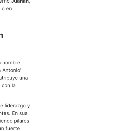
derno
Juanan
,
, o en
n
un nombre
n Antonio'
 atribuye una
 con la
e liderazgo y
ntes. En sus
iendo pilares
un fuerte