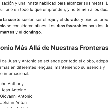
ización y una innata habilidad para alcanzar sus metas. 
equilibrio en todo lo que emprenden, y no temen a los des
e la suerte
suelen ser el
rojo
y el
dorado
, y piedras pre
cio
se consideran afines. Los
días favorables
para los '
l
martes
y el
domingo
.
onio Más Allá de Nuestras Frontera
d de Juan y Antonio se extiende por todo el globo, adop
ormas en diferentes lenguas, manteniendo su esencia y
o internacional:
ohn Anthony
Jean Antoine
Giovanni Antonio
Johann Anton