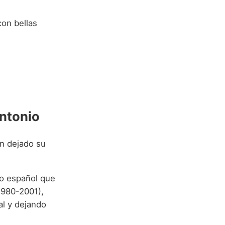
con bellas
Antonio
an dejado su
o español que
1980-2001),
al y dejando