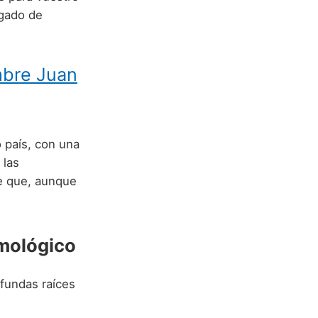
egado de
mbre Juan
 país, con una
 las
e que, aunque
imológico
fundas raíces