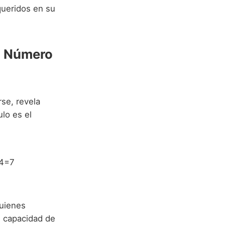
 queridos en su
l Número
se, revela
ulo es el
+4=7
Quienes
n capacidad de