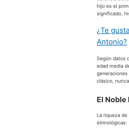
hijo es el pri
significado, h
¿Te gusta
Antonio?
Según datos d
edad media 
generaciones 
clásico, nunc
El Noble
La riqueza de
etimológicas: