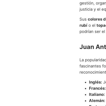
gestión, organ
justicia y el 
Sus
colores d
rubí
o el
topa
podrían ser e
Juan Ant
La popularida
fascinantes f
reconocimient
Inglés:
J
Francés:
Italiano:
Alemán: