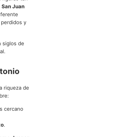
y
San Juan
eferente
 perdidos y
 siglos de
al.
tonio
na riqueza de
bre:
ás cercano
to
.