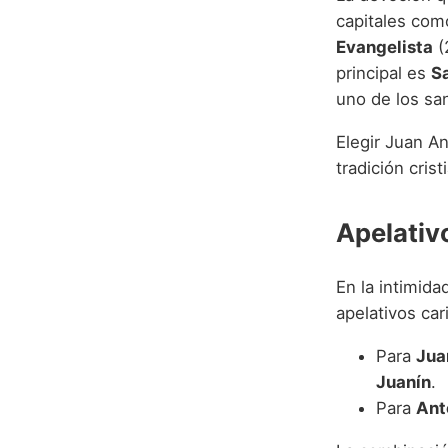
capitales co
Evangelista
(
principal es
S
uno de los sa
Elegir Juan A
tradición cris
Apelativ
En la intimida
apelativos ca
Para
Jua
Juanín
.
Para
Ant