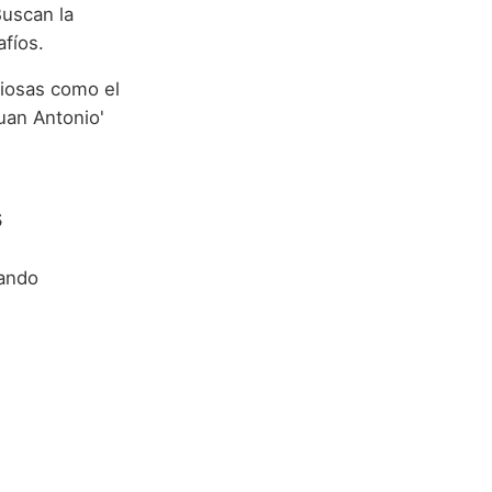
Buscan la
afíos.
ciosas como el
Juan Antonio'
s
tando