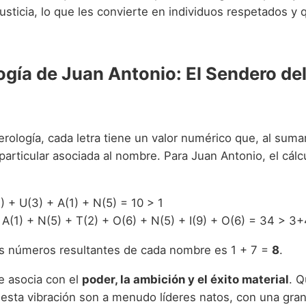
justicia, lo que les convierte en individuos respetados y
gía de Juan Antonio: El Sendero de
ología, cada letra tiene un valor numérico que, al sumar
particular asociada al nombre. Para Juan Antonio, el cálc
) + U(3) + A(1) + N(5) = 10 > 1
A(1) + N(5) + T(2) + O(6) + N(5) + I(9) + O(6) = 34 > 3
s números resultantes de cada nombre es 1 + 7 =
8
.
e asocia con el
poder, la ambición y el éxito material
. 
esta vibración son a menudo líderes natos, con una gra