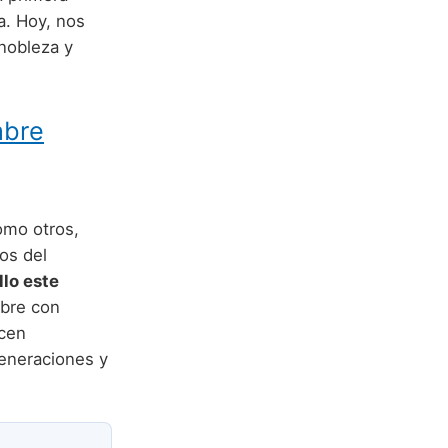
a. Hoy, nos
nobleza y
mbre
omo otros,
os del
lo este
mbre con
acen
eneraciones y