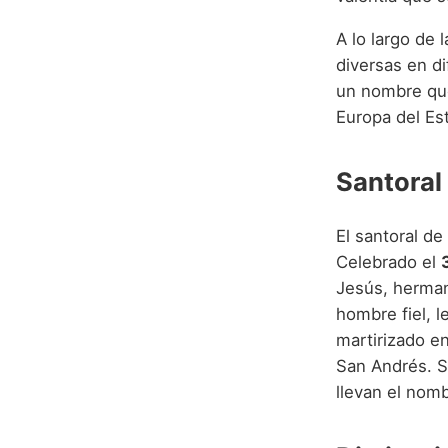
A lo largo de 
diversas en di
un nombre que 
Europa del Est
Santoral
El santoral de
Celebrado el
Jesús, herman
hombre fiel, l
martirizado e
San Andrés. Su
llevan el nomb