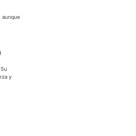
a, aunque
)
 Su
rza y