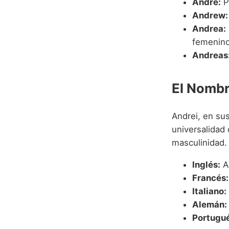
André:
P
Andrew:
Andrea:
femenino
Andreas
El Nombr
Andrei, en su
universalidad 
masculinidad.
Inglés:
An
Francés:
Italiano:
Alemán:
Portugué