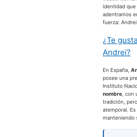
identidad que
adentramos en
fuerza: Andrei
¿Te gusta
Andrei?
En España,
An
posee una pre
Instituto Naci
nombre
, con
tradición, pe
atemporal. Es
manteniendo s