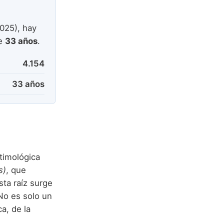
025), hay
de
33 años
.
4.154
33 años
etimológica
s)
, que
sta raíz surge
No es solo un
ca, de la