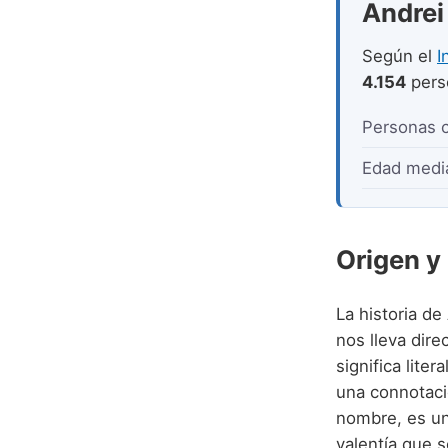
Andrei 
Según el
I
4.154
pers
Personas 
Edad medi
Origen y
La historia de
nos lleva dire
significa lite
una connotaci
nombre, es una
valentía que s