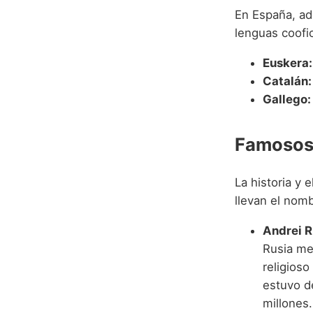
En España, ad
lenguas coofic
Euskera:
Catalán:
Gallego:
Famosos 
La historia y 
llevan el nom
Andrei R
Rusia med
religioso
estuvo de
millones.