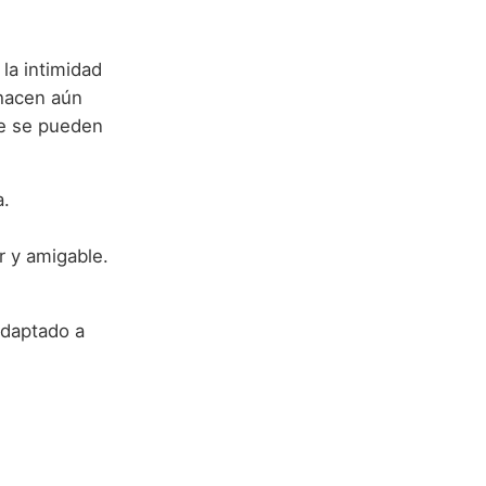
la intimidad
 hacen aún
ue se pueden
a.
 y amigable.
adaptado a