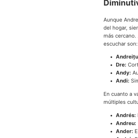
Diminuti
Aunque Andrei
del hogar, si
más cercano. 
escuchar son:
Andreițu
Dre:
Cort
Andy:
Au
Andi:
Sim
En cuanto a v
múltiples cult
Andrés:
Andreu:
Ander:
E