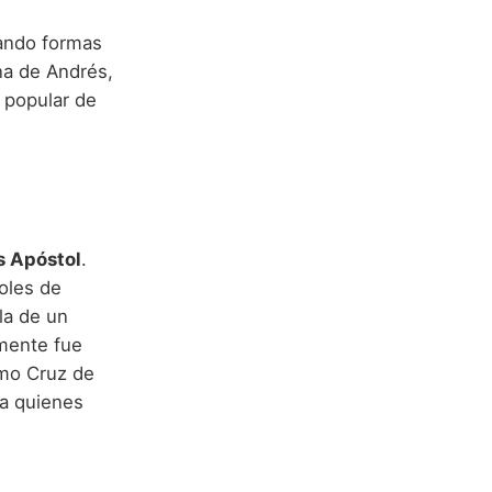
tando formas
na de Andrés,
a popular de
s Apóstol
.
oles de
la de un
lmente fue
omo Cruz de
ra quienes