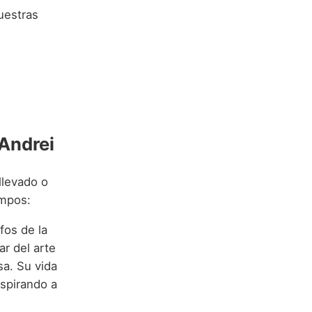
uestras
Andrei
llevado o
ampos:
fos de la
ar del arte
sa. Su vida
nspirando a