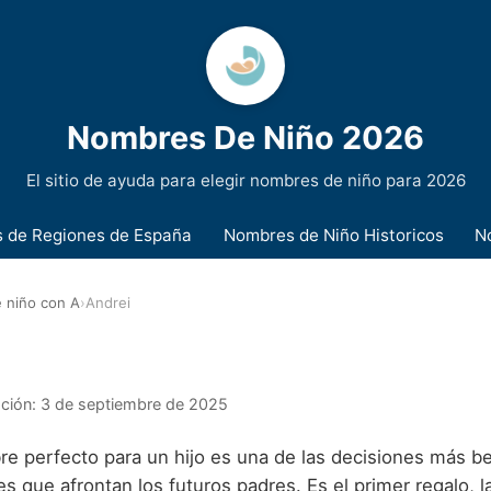
Nombres De Niño 2026
El sitio de ayuda para elegir nombres de niño para 2026
 de Regiones de España
Nombres de Niño Historicos
N
 niño con A
›
Andrei
i
ación:
3 de septiembre de 2025
re perfecto para un hijo es una de las decisiones más be
s que afrontan los futuros padres. Es el primer regalo, l