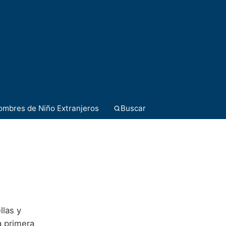
ombres de Niño Extranjeros
Buscar
llas y
a primera