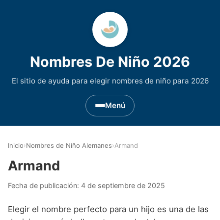
Nombres De Niño 2026
El sitio de ayuda para elegir nombres de niño para 2026
Menú
Nombres de Niño por Inicial
▾
Inicio
›
Nombres de Niño Alemanes
›
Armand
Nombres de niño que empiezan por A
Nombres de Regiones de España
▾
Armand
Nombres de niño que empiezan por B
Nombres de Niño Andaluces
Nombres de Niño Historicos
▾
Fecha de publicación:
4 de septiembre de 2025
Nombres de niño que empiezan por C
Nombres de Niño Aragoneses
Nombres de niño de Origen Biblico
Nombres de Niño Extranjeros
▾
Elegir el nombre perfecto para un hijo es una de las
Nombres de niño que empiezan por D
Nombres de Niño Asturianos
Nombres de Niño Celtas