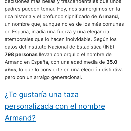
Nombres de Niño Alemanes
Buscar
decisiones más bellas y trascendentales que unos
Nombres de niño que empiezan por E
padres pueden tomar. Hoy, nos sumergimos en la
Nombres de Niño Baleares
Nombres de Niño Egipcios
Nombres de Niño Americanos
rica historia y el profundo significado de
Armand
,
Nombres de niño que empiezan por F
Nombres de Niño Canarios
Nombres de Niño Griegos
Nombres de Niño Arabes
un nombre que, aunque no es de los más comunes
Nombres de niño que empiezan por G
en España, irradia una fuerza y una elegancia
Nombres de Niño Cantabros
Nombres de Niño Mitologicos
Nombres de Niño Chinos
atemporales que lo hacen inolvidable. Según los
Nombres de niño que empiezan por H
Nombres de Niño Castellanos
Nombres de Niño Romanos
Nombres de Niño Franceses
datos del Instituto Nacional de Estadística (INE),
Nombres de niño que empiezan por I
798 personas
llevan con orgullo el nombre de
Nombres de Niño Catalanes
Nombres de Niño Vikingos
Nombres de Niño Hispanoamericanos
Armand en España, con una edad media de
35.0
Nombres de niño que empiezan por J
Nombres de Niño Extremeños
Nombres de Niño Ingleses
años
, lo que lo convierte en una elección distintiva
Nombres de niño que empiezan por K
pero con un arraigo generacional.
Nombres de Niño Gallegos
Nombres de Niño Italianos
Nombres de niño que empiezan por L
Nombres de Niño Madrileños
Nombres de Niño Japoneses
¿Te gustaría una taza
Nombres de niño que empiezan por M
Nombres de Niño Murcianos
Nombres de Niño Judíos
personalizada con el nombre
Nombres de niño que empiezan por N
Nombres de Niño Navarros
Nombres de Niño Marroquíes
Armand?
Nombres de niño que empiezan por O
Nombres de Niño Riojanos
Nombres de Niño Portugueses