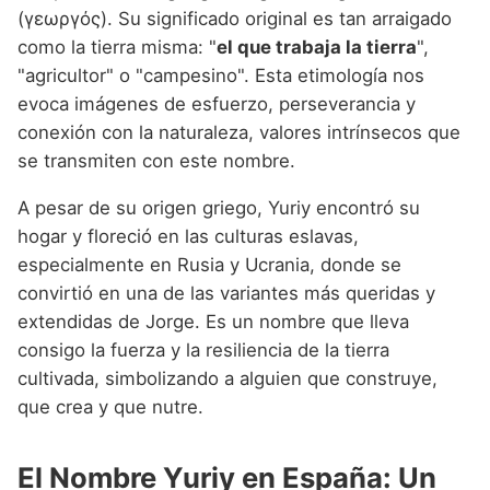
Nombres de niño que empiezan por P
Nombres de Niño Valencianos
(γεωργός). Su significado original es tan arraigado
Nombres de Niño Rumanos
como la tierra misma: "
el que trabaja la tierra
",
Nombres de niño que empiezan por Q
Nombres de Niño Vascos
Nombres de Niño Rusos
"agricultor" o "campesino". Esta etimología nos
Nombres de niño que empiezan por R
evoca imágenes de esfuerzo, perseverancia y
Nombres de Niño Suecos
conexión con la naturaleza, valores intrínsecos que
Nombres de niño que empiezan por S
se transmiten con este nombre.
Nombres de niño que empiezan por T
A pesar de su origen griego, Yuriy encontró su
Nombres de niño que empiezan por U
hogar y floreció en las culturas eslavas,
especialmente en Rusia y Ucrania, donde se
Nombres de niño que empiezan por V
convirtió en una de las variantes más queridas y
Nombres de niño que empiezan por W
extendidas de Jorge. Es un nombre que lleva
consigo la fuerza y la resiliencia de la tierra
Nombres de niño que empiezan por X
cultivada, simbolizando a alguien que construye,
Nombres de niño que empiezan por Y
que crea y que nutre.
Nombres de niño que empiezan por Z
El Nombre Yuriy en España: Un