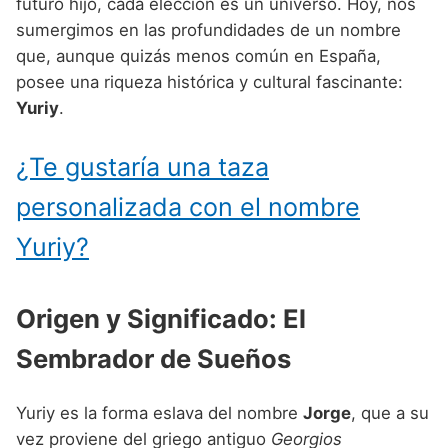
Nombres de Niño Alemanes
Buscar
futuro hijo, cada elección es un universo. Hoy, nos
Nombres de niño que empiezan por E
sumergimos en las profundidades de un nombre
Nombres de Niño Baleares
Nombres de Niño Egipcios
Nombres de Niño Americanos
que, aunque quizás menos común en España,
Nombres de niño que empiezan por F
Nombres de Niño Canarios
Nombres de Niño Griegos
Nombres de Niño Arabes
posee una riqueza histórica y cultural fascinante:
Nombres de niño que empiezan por G
Yuriy
.
Nombres de Niño Cantabros
Nombres de Niño Mitologicos
Nombres de Niño Chinos
Nombres de niño que empiezan por H
Nombres de Niño Castellanos
Nombres de Niño Romanos
Nombres de Niño Franceses
¿Te gustaría una taza
Nombres de niño que empiezan por I
Nombres de Niño Catalanes
Nombres de Niño Vikingos
Nombres de Niño Hispanoamericanos
personalizada con el nombre
Nombres de niño que empiezan por J
Nombres de Niño Extremeños
Nombres de Niño Ingleses
Yuriy?
Nombres de niño que empiezan por K
Nombres de Niño Gallegos
Nombres de Niño Italianos
Nombres de niño que empiezan por L
Nombres de Niño Madrileños
Origen y Significado: El
Nombres de Niño Japoneses
Nombres de niño que empiezan por M
Nombres de Niño Murcianos
Nombres de Niño Judíos
Sembrador de Sueños
Nombres de niño que empiezan por N
Nombres de Niño Navarros
Nombres de Niño Marroquíes
Yuriy es la forma eslava del nombre
Jorge
, que a su
Nombres de niño que empiezan por O
Nombres de Niño Riojanos
Nombres de Niño Portugueses
vez proviene del griego antiguo
Georgios