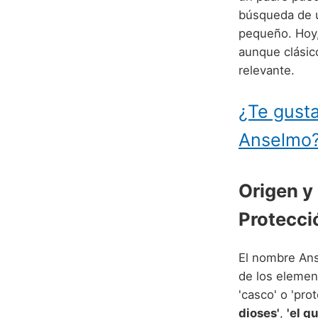
búsqueda de u
pequeño. Hoy,
aunque clásic
relevante.
¿Te gusta
Anselmo
Origen y
Protecci
El nombre Ans
de los element
'casco' o 'pr
dioses'
,
'el q