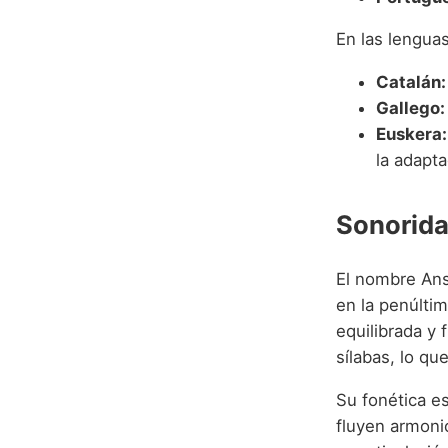
En las lengua
Catalán:
Gallego:
Euskera:
la adapt
Sonorida
El nombre Anse
en la penúltim
equilibrada y
sílabas, lo qu
Su fonética es
fluyen armoni