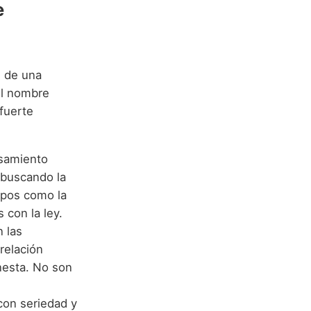
e
s de una
el nombre
fuerte
nsamiento
, buscando la
mpos como la
 con la ley.
 las
relación
nesta. No son
con seriedad y