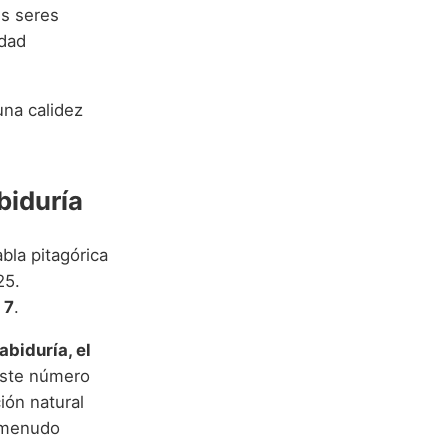
us seres
idad
na calidez
biduría
bla pitagórica
25.
 7
.
abiduría, el
este número
ión natural
a menudo