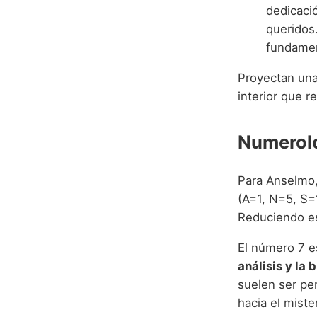
dedicaci
queridos.
fundamen
Proyectan una
interior que r
Numerolo
Para Anselmo, 
(A=1, N=5, S
Reduciendo es
El número 7 e
análisis y la
suelen ser pe
hacia el miste