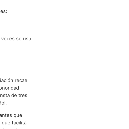
nes:
 veces se usa
iación recae
sonoridad
nsta de tres
ñol.
nantes que
que facilita