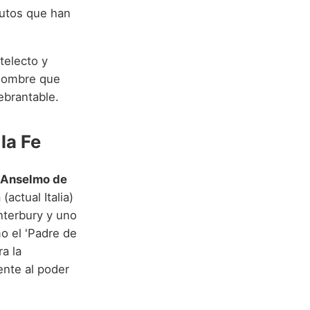
butos que han
telecto y
n nombre que
uebrantable.
la Fe
 Anselmo de
(actual Italia)
anterbury y uno
o el 'Padre de
ra la
ente al poder