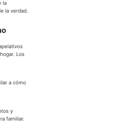
 la
e la verdad.
mo
pelativos
 hogar. Los
milar a cómo
ntos y
a familiar.