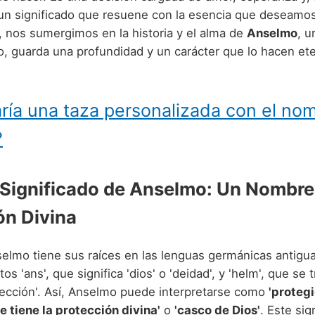
n significado que resuene con la esencia que deseamos
 nos sumergimos en la historia y el alma de
Anselmo
, 
o, guarda una profundidad y un carácter que lo hacen e
ría una taza personalizada con el no
?
 Significado de Anselmo: Un Nombre
ón Divina
elmo tiene sus raíces en las lenguas germánicas antigu
os 'ans', que significa 'dios' o 'deidad', y 'helm', que s
otección'. Así, Anselmo puede interpretarse como
'protegi
ue tiene la protección divina'
o
'casco de Dios'
. Este sig