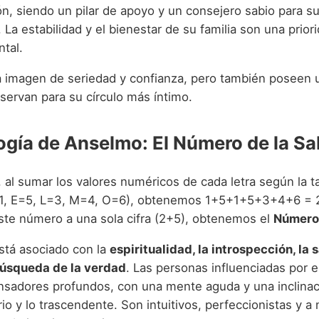
ón, siendo un pilar de apoyo y un consejero sabio para s
 La estabilidad y el bienestar de su familia son una prior
tal.
 imagen de seriedad y confianza, pero también poseen u
eservan para su círculo más íntimo.
gía de Anselmo: El Número de la Sa
al sumar los valores numéricos de cada letra según la ta
=1, E=5, L=3, M=4, O=6), obtenemos 1+5+1+5+3+4+6 = 
te número a una sola cifra (2+5), obtenemos el
Número
stá asociado con la
espiritualidad, la introspección, la s
 búsqueda de la verdad
. Las personas influenciadas por 
nsadores profundos, con una mente aguda y una inclinac
rio y lo trascendente. Son intuitivos, perfeccionistas y 