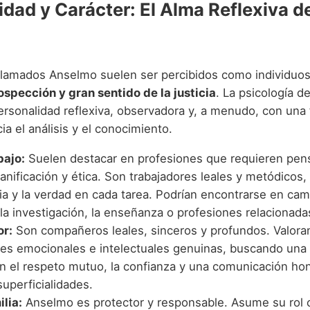
idad y Carácter: El Alma Reflexiva d
lamados Anselmo suelen ser percibidos como individuo
ospección y gran sentido de la justicia
. La psicología d
ersonalidad reflexiva, observadora y, a menudo, con una 
cia el análisis y el conocimiento.
bajo:
Suelen destacar en profesiones que requieren pe
planificación y ética. Son trabajadores leales y metódicos
ia y la verdad en cada tarea. Podrían encontrarse en ca
, la investigación, la enseñanza o profesiones relacionadas
or:
Son compañeros leales, sinceros y profundos. Valoran
es emocionales e intelectuales genuinas, buscando una 
n el respeto mutuo, la confianza y una comunicación ho
uperficialidades.
ilia:
Anselmo es protector y responsable. Asume su rol 