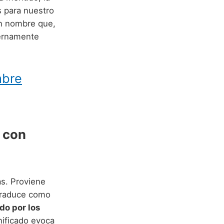
 para nuestro
un nombre que,
ternamente
mbre
 con
as. Proviene
e traduce como
do por los
nificado evoca