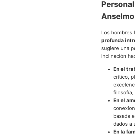
Personal
Anselmo
Los hombres l
profunda intr
sugiere una p
inclinación ha
En el tra
crítico, 
excelenc
filosofía
En el am
conexion
basada e
dados a s
En la fam