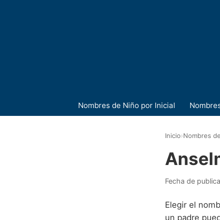
Nombres de Niño por Inicial
Nombres
Inicio
›
Nombres de
Ansel
Fecha de public
Elegir el nom
un padre pued