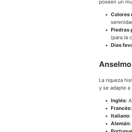
poseen un mun
Colores 
serenida
Piedras 
(para la 
Días fav
Anselmo 
La riqueza hi
y se adapte a
Inglés:
A
Francés:
Italiano:
Alemán:
Portugué