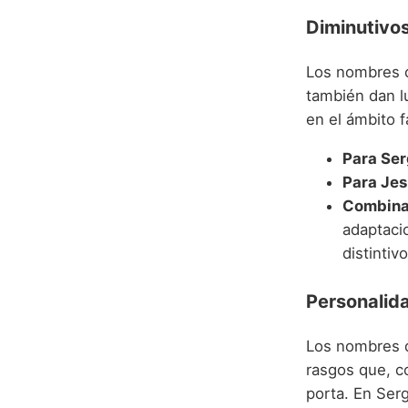
Diminutivos
Los nombres 
también dan lu
en el ámbito f
Para Ser
Para Jes
Combinac
adaptacio
distintivo
Personalid
Los nombres q
rasgos que, co
porta. En Ser