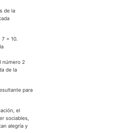
s de la
 cada
 7 = 10.
la
El número 2
da de la
esultante para
ación, el
er sociables,
tan alegría y