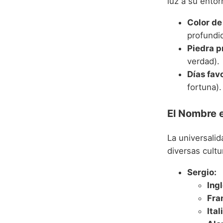
luz a su entor
Color de 
profundi
Piedra p
verdad).
Días fav
fortuna).
El Nombre 
La universali
diversas cultu
Sergio:
Ingl
Fra
Ital