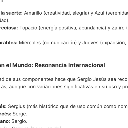
no.
la suerte:
Amarillo (creatividad, alegría) y Azul (serenida
dad).
reciosa:
Topacio (energía positiva, abundancia) y Zafiro (
orables:
Miércoles (comunicación) y Jueves (expansión,
en el Mundo: Resonancia Internacional
dad de sus componentes hace que Sergio Jesús sea reco
ras, aunque con variaciones significativas en su uso y p
és:
Sergius (más histórico que de uso común como nombr
ncés:
Serge.
iano:
Sergio.