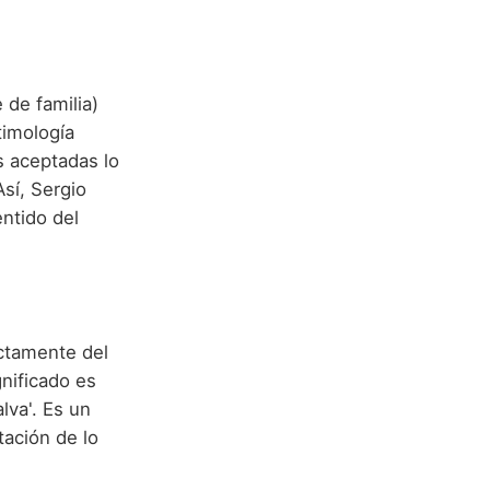
de familia)
timología
s aceptadas lo
 Así, Sergio
entido del
ectamente del
lva'. Es un
ación de lo