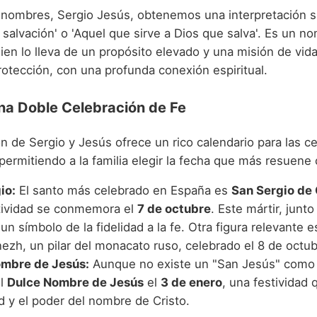
 nombres, Sergio Jesús, obtenemos una interpretación su
 salvación' o 'Aquel que sirve a Dios que salva'. Es un 
en lo lleva de un propósito elevado y una misión de vida
protección, con una profunda conexión espiritual.
na Doble Celebración de Fe
n de Sergio y Jesús ofrece un rico calendario para las c
ermitiendo a la familia elegir la fecha que más resuene 
io:
El santo más celebrado en España es
San Sergio de
tividad se conmemora el
7 de octubre
. Este mártir, junt
un símbolo de la fidelidad a la fe. Otra figura relevante 
ezh, un pilar del monacato ruso, celebrado el 8 de octub
mbre de Jesús:
Aunque no existe un "San Jesús" como ta
el
Dulce Nombre de Jesús
el
3 de enero
, una festividad 
d y el poder del nombre de Cristo.