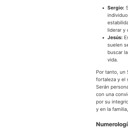
Sergio:
S
individuo
estabili
liderar y
Jesús:
Es
suelen se
buscar la
vida.
Por tanto, un 
fortaleza y el
Serán persona
con una convi
por su integri
y en la famili
Numerología