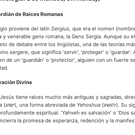
uardián de Raíces Romanas
gio proviene del latín
Sergius
, que era el
nomen
(nombre 
a y venerable
gens
romana, la Gens Sergia. Aunque su e
eto de debate entre los lingüistas, una de las teorías má
mino
sergere
, que significa 'servir', 'proteger' o 'guardar'.
n de un 'guardián' o 'protector', alguien con un fuerte s
tad.
vación Divina
, Jesús tiene raíces mucho más antiguas y sagradas, dir
a
(ישוע), una forma abreviada de
Yehoshua
(יהושע). Su significado es
rofundamente espiritual: 'Yahveh es salvación' o 'Dios sa
cierra la promesa de esperanza, redención y la manifest