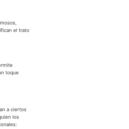
rmosos,
ican el trato
ermite
 un toque
an a ciertos
quien los
ionales: