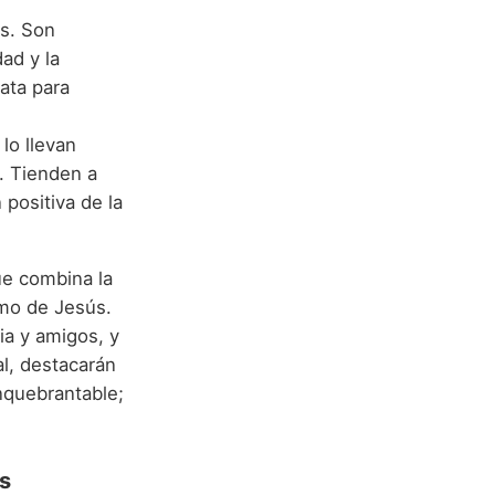
as. Son
ad y la
ata para
lo llevan
r. Tienden a
 positiva de la
ue combina la
ismo de Jesús.
ia y amigos, y
al, destacarán
inquebrantable;
s