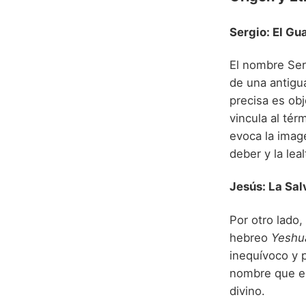
Sergio: El G
El nombre Ser
de una antigu
precisa es obj
vincula al tér
evoca la image
deber y la leal
Jesús: La Sal
Por otro lado
hebreo
Yeshu
inequívoco y p
nombre que en
divino.