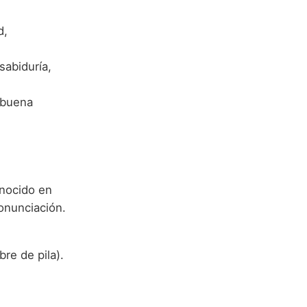
d,
sabiduría,
 buena
nocido en
ronunciación.
e de pila).