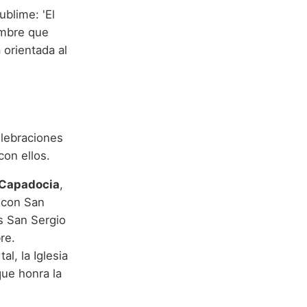
blime: 'El
nombre que
 orientada al
elebraciones
con ellos.
 Capadocia
,
o con San
es San Sergio
re.
l, la Iglesia
que honra la