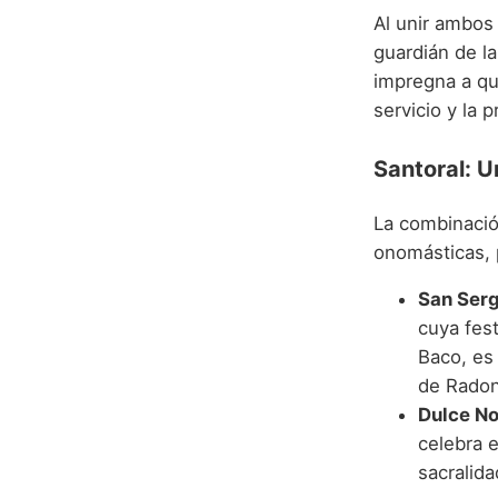
Al unir ambos
guardián de la
impregna a qui
servicio y la 
Santoral: U
La combinació
onomásticas, p
San Serg
cuya fes
Baco, es 
de Radon
Dulce No
celebra 
sacralida