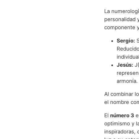
La numerologí
personalidad y
componente y
Sergio:
S
Reducido
individua
Jesús:
J(
represent
armonía.
Al combinar l
el nombre com
El
número 3
e
optimismo y la
inspiradoras, 