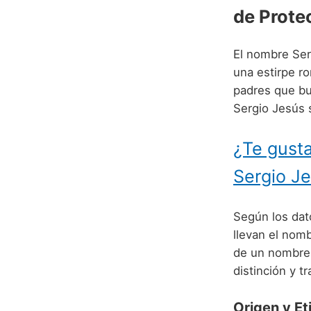
de Prote
El nombre Ser
una estirpe ro
padres que bu
Sergio Jesús 
¿Te gusta
Sergio J
Según los dato
llevan el nom
de un nombre 
distinción y tr
Origen y E