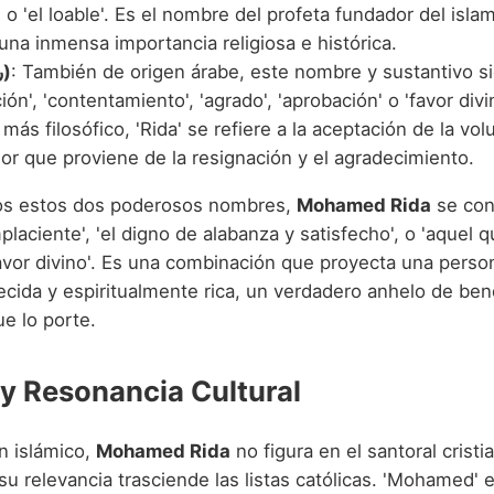
 o 'el loable'. Es el nombre del profeta fundador del islam
una inmensa importancia religiosa e histórica.
Rida (رضا)
: También de origen árabe, este nombre y sustantivo si
ción', 'contentamiento', 'agrado', 'aprobación' o 'favor divi
más filosófico, 'Rida' se refiere a la aceptación de la volu
ior que proviene de la resignación y el agradecimiento.
s estos dos poderosos nombres,
Mohamed Rida
se conv
laciente', 'el digno de alabanza y satisfecho', o 'aquel 
avor divino'. Es una combinación que proyecta una perso
ecida y espiritualmente rica, un verdadero anhelo de ben
ue lo porte.
 y Resonancia Cultural
n islámico,
Mohamed Rida
no figura en el santoral cristia
u relevancia trasciende las listas católicas. 'Mohamed' e