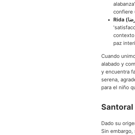
alabanza'
confiere 
'satisfac
contexto 
paz inter
Cuando unimo
alabado y comp
y encuentra f
serena, agrad
para el niño q
Santoral
Dado su orige
Sin embargo, s