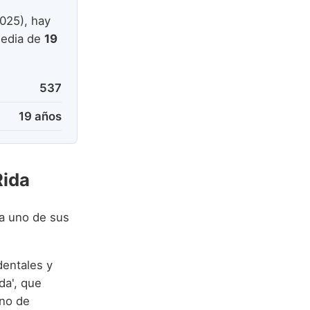
025), hay
media de
19
537
19 años
Rida
a uno de sus
dentales y
da', que
gno de