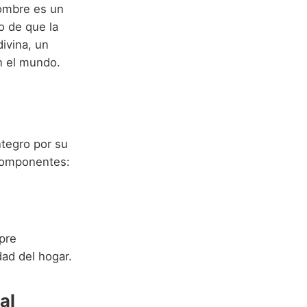
nombre es un
o de que la
divina, un
en el mundo.
tegro por su
 componentes:
mpre
dad del hogar.
al