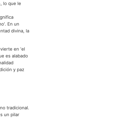
, lo que le
gnifica
no'. En un
ntad divina, la
ierte en 'el
que es alabado
nalidad
dición y paz
no tradicional.
s un pilar