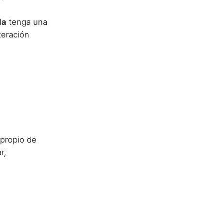
da
tenga una
teración
 propio de
r,