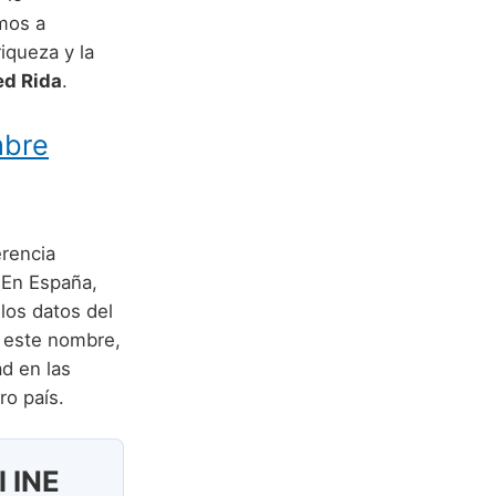
mos a
iqueza y la
d Rida
.
mbre
rencia
 En España,
los datos del
o este nombre,
ad en las
ro país.
l INE