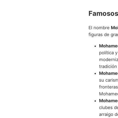
Famosos 
El nombre
Mo
figuras de gr
Mohamed
política
moderniz
tradición
Mohamed
su caris
fronteras
Mohame
Mohamed
clubes d
arraigo 