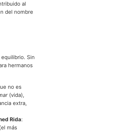
tribuido al
ión del nombre
equilibrio. Sin
ara hermanos
que no es
mar
(vida),
ncia extra,
med Rida
:
(el más