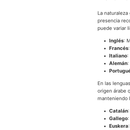
La naturaleza
presencia reco
puede variar 
Inglés
: 
Francés
Italiano
:
Alemán
Portugu
En las lengua
origen árabe q
manteniendo l
Catalán
Gallego
Euskera