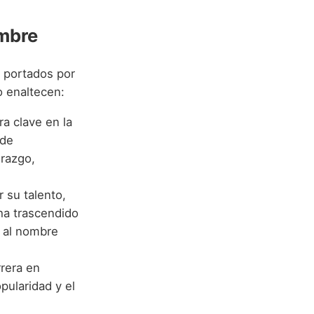
mbre
 portados por
o enaltecen:
ra clave en la
 de
erazgo,
r su talento,
ha trascendido
s al nombre
rrera en
pularidad y el