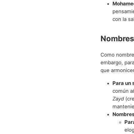
Mohamed
pensamie
con la sa
Nombres
Como nombre
embargo, par
que armonicen
Para un
común añ
Zayd
(cr
mantenien
Nombres
Par
elog