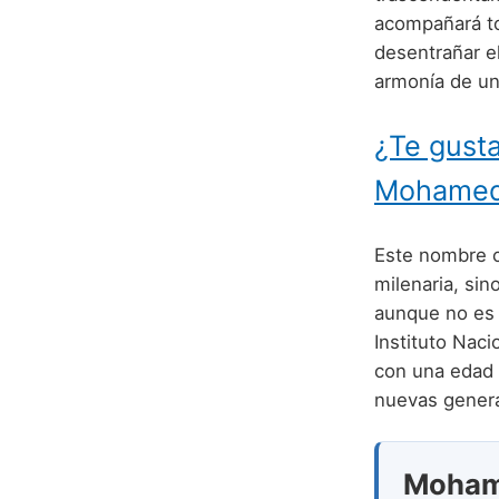
acompañará to
desentrañar e
armonía de un
¿Te gusta
Mohamed
Este nombre c
milenaria, si
aunque no es m
Instituto Naci
con una edad
nuevas genera
Mohame