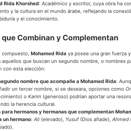
 Rida Khorshed
: Académico y escritor, cuya obra ha con
nto y la cultura en el mundo árabe, reflejando la conex
biduría y el conocimiento.
 que Combinan y Complementan
 compuesto,
Mohamed Rida
ya posee una gran fuerza y 
a aquellos que buscan un segundo nombre, o nombres p
 con esta elección:
 segundo nombre que acompañe a Mohamed Rida
: Aun
adir un tercer nombre, si se deseara, opciones como
O
ecimiento) o
Karim
(generoso) podrían aportar una resona
do la herencia cultural.
 para hermanos y hermanas que complementan Moha
a un hermano
:
Ali
(elevado),
Yusuf
(Dios añade),
Ahmed
iado).