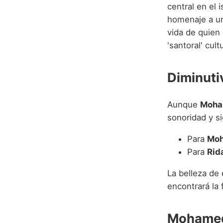
central en el 
homenaje a una
vida de quien 
'santoral' cul
Diminuti
Aunque
Moha
sonoridad y s
Para
Mo
Para
Rid
La belleza de 
encontrará la 
Mohamed 