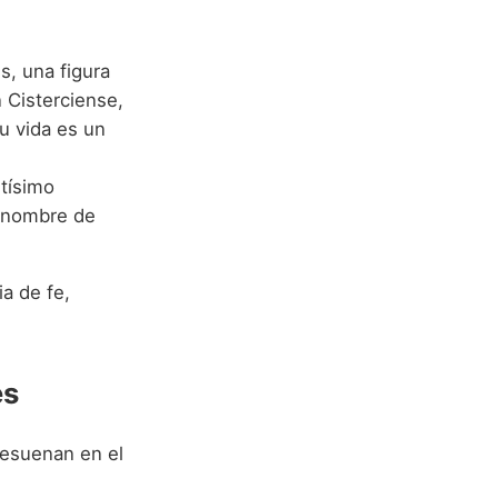
s, una figura
n Cisterciense,
u vida es un
tísimo
l nombre de
a de fe,
es
resuenan en el