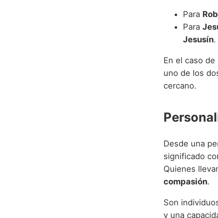
Para
Rob
Para
Jes
Jesusín
.
En el caso de
uno de los do
cercano.
Personal
Desde una per
significado c
Quienes lleva
compasión
.
Son individuo
y una capacid