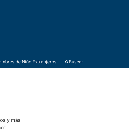
ombres de Niño Extranjeros
Buscar
ros y más
ño”