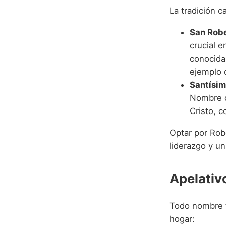
La tradición 
San Robe
crucial e
conocida 
ejemplo 
Santísim
Nombre d
Cristo, c
Optar por Robe
liderazgo y u
Apelativ
Todo nombre t
hogar: