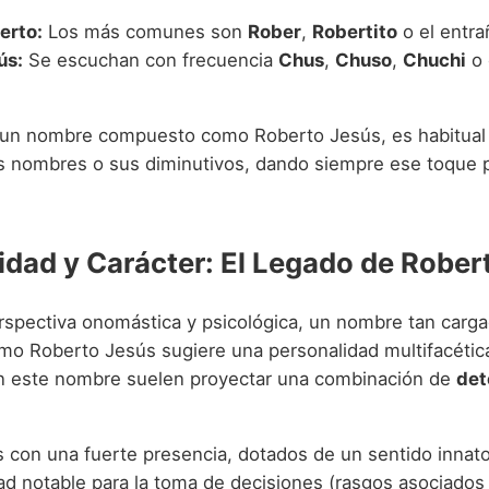
erto:
Los más comunes son
Rober
,
Robertito
o el entr
ús:
Se escuchan con frecuencia
Chus
,
Chuso
,
Chuchi
o 
 un nombre compuesto como Roberto Jesús, es habitual q
s nombres o sus diminutivos, dando siempre ese toque 
idad y Carácter: El Legado de Rober
spectiva onomástica y psicológica, un nombre tan carg
omo Roberto Jesús sugiere una personalidad multifacétic
n este nombre suelen proyectar una combinación de
det
s con una fuerte presencia, dotados de un sentido innato
ad notable para la toma de decisiones (rasgos asociados