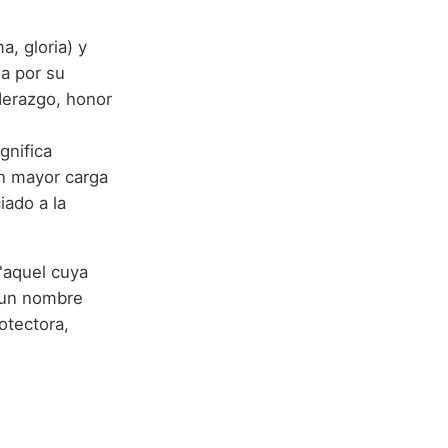
a, gloria) y
la por su
derazgo, honor
ignifica
on mayor carga
iado a la
"aquel cuya
Es un nombre
otectora,