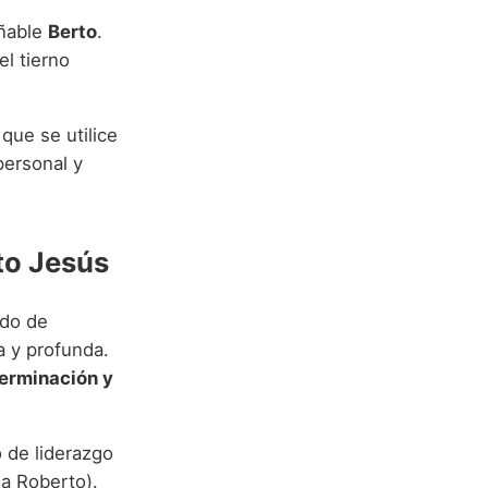
añable
Berto
.
el tierno
ue se utilice
personal y
to Jesús
ado de
a y profunda.
erminación y
 de liderazgo
 a Roberto).