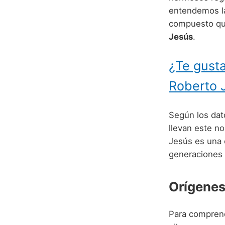
entendemos la
compuesto que 
Jesús
.
¿Te gusta
Roberto 
Según los dato
llevan este n
Jesús es una 
generaciones 
Orígenes
Para comprend