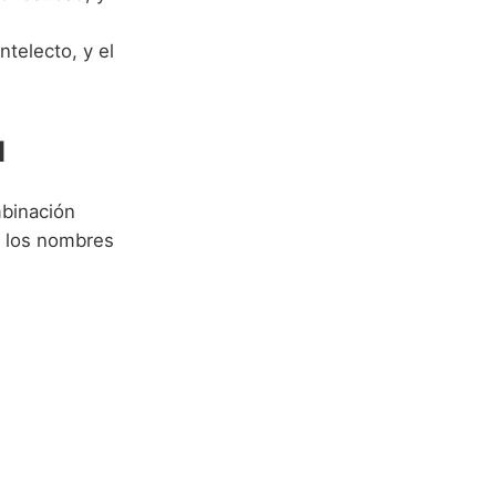
ntelecto, y el
l
mbinación
, los nombres