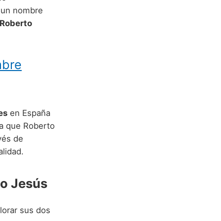
n un nombre
Roberto
mbre
es
en España
ca que Roberto
vés de
lidad.
to Jesús
orar sus dos