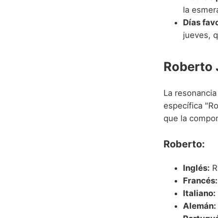
la esmera
Días fav
jueves, q
Roberto 
La resonancia
específica "R
que la compon
Roberto:
Inglés:
R
Francés:
Italiano:
Alemán: