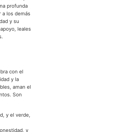
una profunda
r a los demás
idad y su
 apoyo, leales
s.
bra con el
idad y la
ables, aman el
ntos. Son
d, y el verde,
honestidad, y