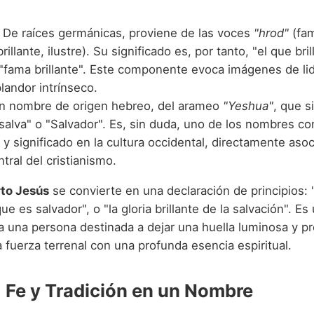
De raíces germánicas, proviene de las voces
"hrod"
(fam
rillante, ilustre). Su significado es, por tanto, "el que bril
o "fama brillante". Este componente evoca imágenes de li
landor intrínseco.
 nombre de origen hebreo, del arameo
"Yeshua"
, que s
salva" o "Salvador". Es, sin duda, uno de los nombres c
l y significado en la cultura occidental, directamente asoc
ntral del cristianismo.
to Jesús
se convierte en una declaración de principios: 
 que es salvador", o "la gloria brillante de la salvación". 
a una persona destinada a dejar una huella luminosa y pr
fuerza terrenal con una profunda esencia espiritual.
: Fe y Tradición en un Nombre