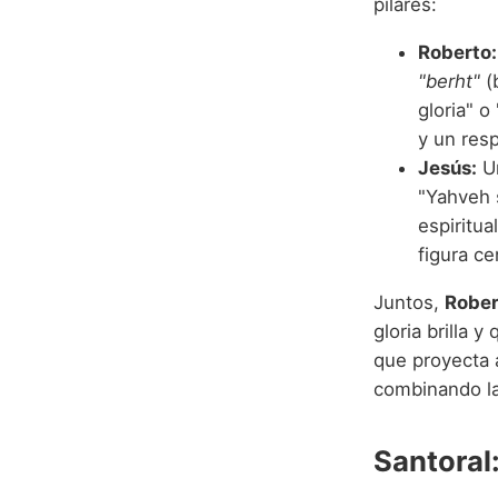
pilares:
Roberto:
"berht"
(b
gloria" 
y un resp
Jesús:
Un
"Yahveh 
espiritua
figura ce
Juntos,
Rober
gloria brilla y
que proyecta 
combinando la 
Santoral